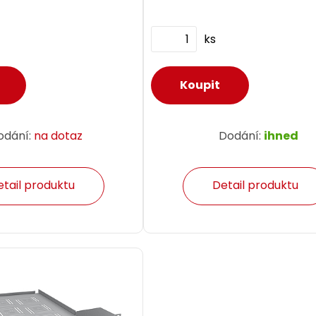
ks
odání:
na dotaz
Dodání:
ihned
etail produktu
Detail produktu