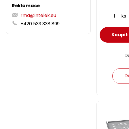
Reklamace
rma@intelek.eu
ks
+420 533 338 899
D
D