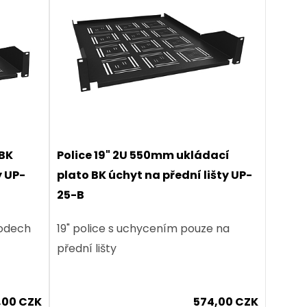
 BK
Police 19" 2U 550mm ukládací
y UP-
plato BK úchyt na přední lišty UP-
25-B
bodech
19" police s uchycením pouze na
přední lišty
,00 CZK
574,00 CZK