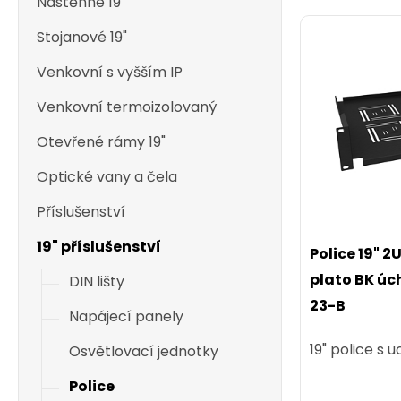
Nástěnné 19"
Stojanové 19"
Venkovní s vyšším IP
Venkovní termoizolovaný
Otevřené rámy 19"
Optické vany a čela
Příslušenství
19" příslušenství
Police 19" 
plato BK úch
DIN lišty
23-B
Napájecí panely
19" police s 
Osvětlovací jednotky
Police