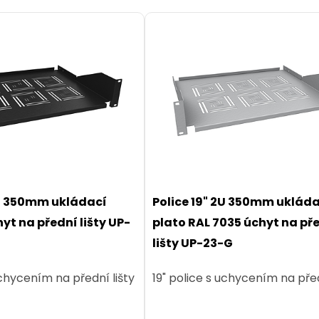
2U 350mm ukládací
Police 19" 2U 350mm uklád
yt na přední lišty UP-
plato RAL 7035 úchyt na př
lišty UP-23-G
uchycením na přední lišty
19" police s uchycením na před