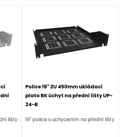
ací
Police 19" 2U 450mm ukládací
ední
plato BK úchyt na přední lišty UP-
24-B
ní lišty
19" police s uchycením na přední lišty