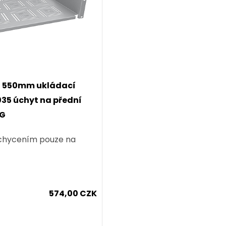
2U 550mm ukládací
035 úchyt na přední
-G
 uchycením pouze na
574,00 CZK