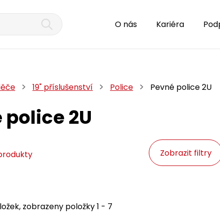
O nás
Kariéra
Pod
děče
19" příslušenství
Police
Pevné police 2U
 police 2U
Zobrazit filtry
produkty
ožek, zobrazeny položky 1 - 7