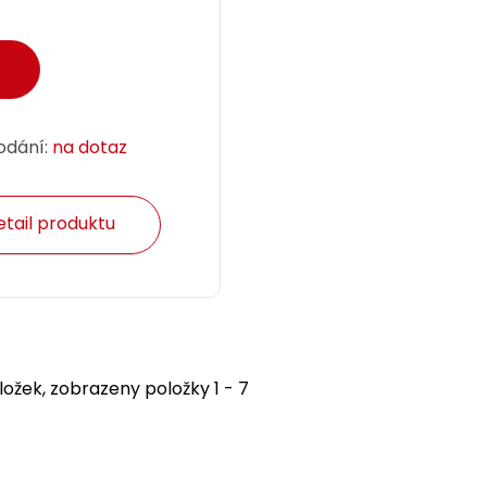
odání:
na dotaz
etail produktu
ožek, zobrazeny položky 1 - 7