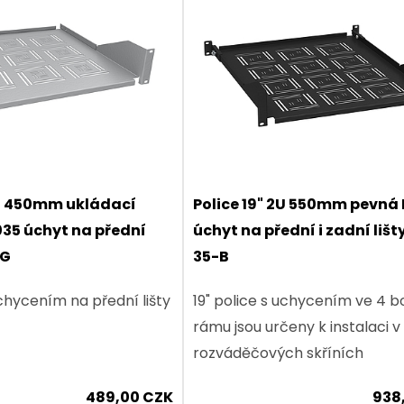
2U 450mm ukládací
Police 19" 2U 550mm pevná
035 úchyt na přední
úchyt na přední i zadní lišt
-G
35-B
uchycením na přední lišty
19" police s uchycením ve 4 
rámu jsou určeny k instalaci v
rozváděčových skříních
489,00 CZK
938