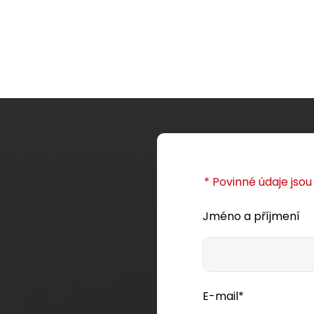
* Povinné údaje jso
Jméno a příjmení
E-mail*