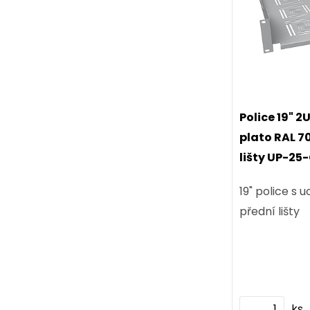
Police 19" 
plato RAL 7
lišty UP-25
19" police s
přední lišty
ks