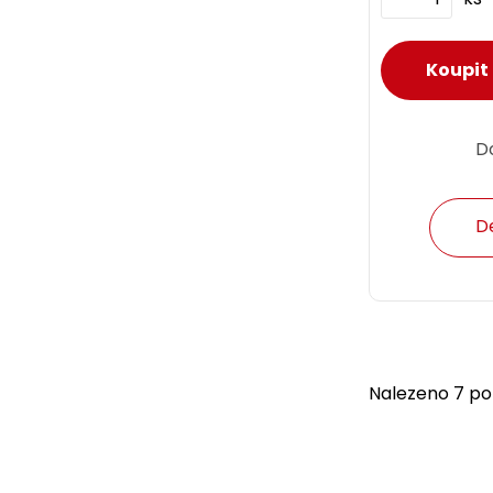
D
D
Nalezeno 7 pol