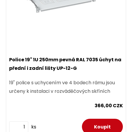
Police 19" 1U 250mm pevná RAL 7035 úchyt na
přední i zadní lišty UP-12-G
19" police s uchycením ve 4 bodech rámu jsou
určeny k instalaci v rozváděčových skříních
366,00 CZK
ks