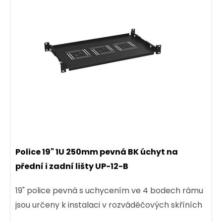
Police 19" 1U 250mm pevná BK úchyt na
přední i zadní lišty UP-12-B
19" police pevná s uchycením ve 4 bodech rámu
jsou určeny k instalaci v rozváděčových skříních