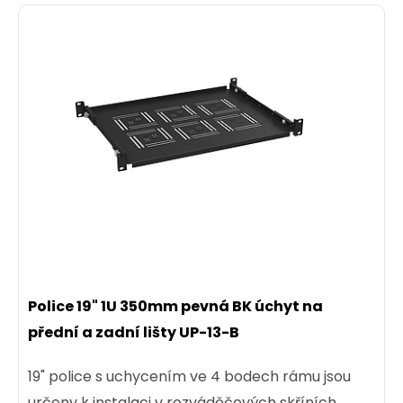
Police 19" 1U 350mm pevná BK úchyt na
přední a zadní lišty UP-13-B
19" police s uchycením ve 4 bodech rámu jsou
určeny k instalaci v rozváděčových skříních