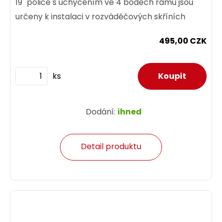
19" police s uchycením ve 4 bodech rámu jsou
určeny k instalaci v rozváděčových skříních
495,00 CZK
ks
Dodání:
ihned
Detail produktu