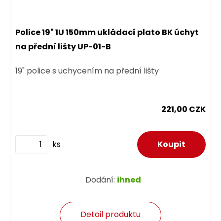
Police 19" 1U 150mm ukládací plato BK úchyt
na přední lišty UP-01-B
19" police s uchycením na přední lišty
221,00 CZK
ks
Dodání:
ihned
Detail produktu