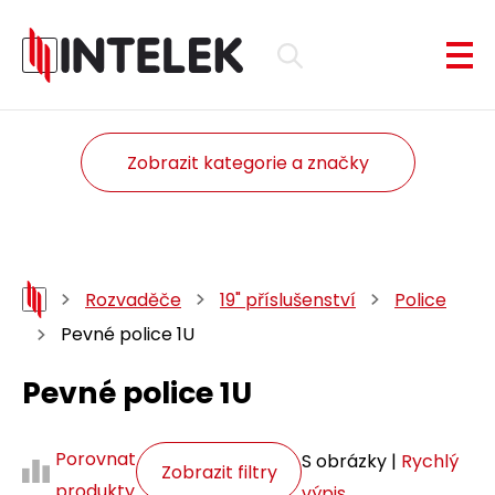
Zobrazit kategorie a značky
Rozvaděče
19" příslušenství
Police
Pevné police 1U
Pevné police 1U
Porovnat
S obrázky |
Rychlý
Zobrazit filtry
produkty
výpis