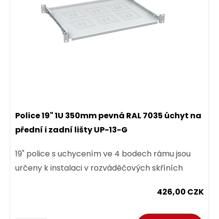
Police 19" 1U 350mm pevná RAL 7035 úchyt na
přední i zadní lišty UP-13-G
19" police s uchycením ve 4 bodech rámu jsou
určeny k instalaci v rozváděčových skříních
426,00 CZK