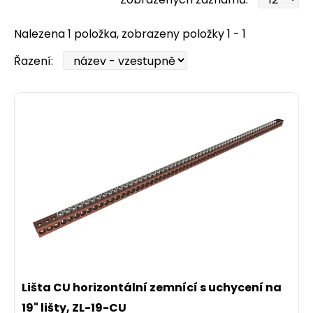
Nalezena 1 položka, zobrazeny položky 1 - 1
Řazení:
Lišta CU horizontální zemnící s uchycení na
19" lišty, ZL-19-CU