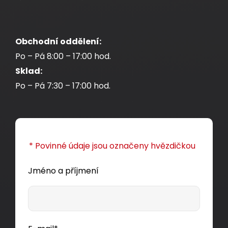
LSOH E
černý SXKO-DROP-24-OS-LSOH
ca
Obchodní oddělení:
Optický kabel Solarix DROP1000 s LSOH pláštěm
Po – Pá 8:00 – 17:00 hod.
a třídou reakce na oheň E
2 vlákna SM 9/125.
ca
Sklad:
Po – Pá 7:30 – 17:00 hod.
32,80 CZK
m
* Povinné údaje jsou označeny hvězdičkou
Jméno a příjmení
Dodání:
ihned
Detail produktu