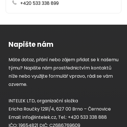
Detail produktu
+420 533 338 899
Napište nám
Máte dotaz, přání nebo zájem přidat se k našemu
týmu? Napište nám prostřednictvím kontaktů
níže nebo využijte formulář vpravo, rádi se vám
ozveme.
INTELEK LTD, organizační složka
Ericha Roučky 1291/4, 627 00 Brno – Černovice
Email: info@intelek.cz, Tel.: +420 533 338 888
DROP1000 kabel Solarix 24vl 9/125 3.9mm
IČO: 19654821 DIČ: CZ686769609