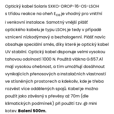
Optický kabel Solarix SXKO-DROP-16-OS-LSOH
s třídou reakce na oheň E
je vhodný pro vnitřní
ca
i venkovní instalace. Samotný vnější plášť
optického kabelu je typu LSOH, je tedy v případě
vznícení nízkodýmavý a bezhalogenní. Plášť navíc
obsahuje speciální směs, díky které je optický kabel
UV stabilní. Optický kabel disponuje velmi vysokou
tahovou odolností 1000 N. Použitá vlákna G.657.A1
mají vysokou ohebnost, a tím umožňují dosáhnout
vynikajících přenosových a instalačních vlastností
ve stísněných prostorech a kdekoliv, kde je třeba
rozvést více oddělených spojů. Kabel je možno
použít jako závěsný s převěsy až 70m (dle
klimatických podmínek) při použití tzv. @ mini
kotev.
Balení 500m.