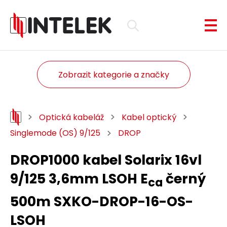
Zobrazit kategorie a značky
Optická kabeláž
Kabel optický
Singlemode (OS) 9/125
DROP
DROP1000 kabel Solarix 16vl
9/125 3,6mm LSOH E
černý
ca
500m SXKO-DROP-16-OS-
LSOH