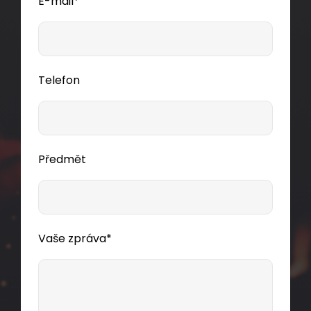
E-mail*
Telefon
Předmět
Vaše zpráva*
DROP1000 kabel Solarix 02vl 9/125 2,8mm
LSOH E
černý 500m SXKO-DROP-2-OS-LSOH
ca