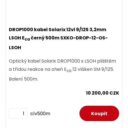
DROP1000 kabel Solarix 12vl 9/125 3,2mm
LSOH E
černý 500m SXKO-DROP-12-OS-
ca
LSOH
Optický kabel Solarix DROP1000 s LSOH pláštěm
a třídou reakce na oheň E
12 vláken SM 9/125.
ca
Balení 500m.
10 200,00 CZK
cív500m