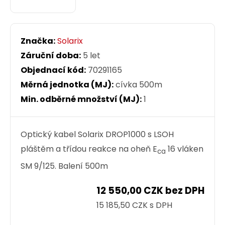
Značka:
Solarix
Záruční doba:
5 let
Objednací kód:
70291165
Měrná jednotka (MJ):
cívka 500m
Min. odběrné množství (MJ):
1
Optický kabel Solarix DROP1000 s LSOH
pláštěm a třídou reakce na oheň E
16 vláken
ca
SM 9/125. Balení 500m
12 550,00 CZK bez DPH
15 185,50 CZK s DPH