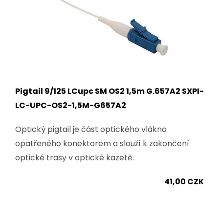
DROP1000 kabel Solarix 12vl 9/125 3,2mm
LSOH E
černý SXKO-DROP-12-OS-LSOH
ca
Optický kabel Solarix DROP1000 s LSOH pláštěm
Pigtail 9/125 LCupc SM OS2 1,5m G.657A2 SXPI-
a třídou reakce na oheň E
12 vláken SM 9/125.
LC-UPC-OS2-1,5M-G657A2
ca
Optický pigtail je část optického vlákna
opatřeného konektorem a slouží k zakončení
19,00 CZK
optické trasy v optické kazetě.
m
41,00 CZK
Dodání:
ihned
ks