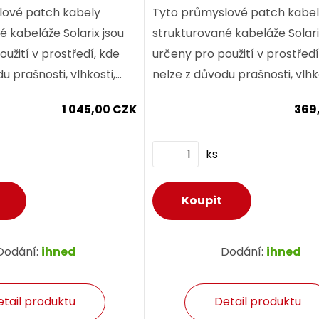
lové patch kabely
Tyto průmyslové patch kabe
é kabeláže Solarix jsou
strukturované kabeláže Solari
užití v prostředí, kde
určeny pro použití v prostředí
u prašnosti, vlhkosti,
nelze z důvodu prašnosti, vlhk
očnosti nebo vibrací
teplotní náročnosti nebo vibr
1 045,00 CZK
369
prvky...
použít běžné prvky...
ks
Dodání:
ihned
Dodání:
ihned
etail produktu
Detail produktu