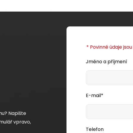
* Povinné údaje jso
Jméno a příjmení
E-mail*
mu? Napište
mulář vpravo,
Telefon