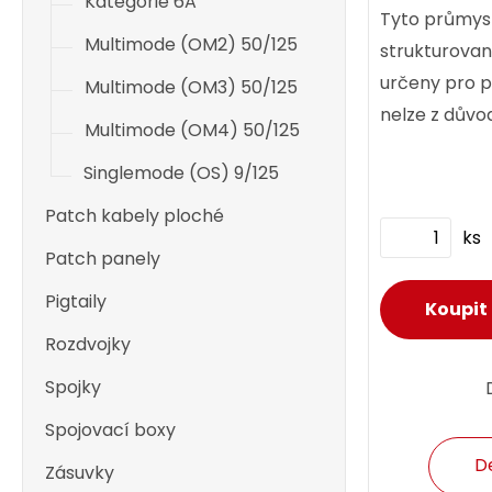
Kategorie 6A
Tyto průmys
Multimode (OM2) 50/125
strukturovan
určeny pro po
Multimode (OM3) 50/125
nelze z důvod
Multimode (OM4) 50/125
teplotní nár
Singlemode (OS) 9/125
použít běžné 
Patch kabely ploché
ks
Patch panely
Pigtaily
Rozdvojky
Spojky
Spojovací boxy
D
Zásuvky