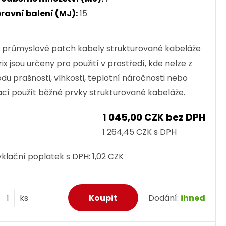
ravní balení (MJ):
15
 průmyslové patch kabely strukturované kabeláže
rix jsou určeny pro použití v prostředí, kde nelze z
du prašnosti, vlhkosti, teplotní náročnosti nebo
ací použít běžné prvky strukturované kabeláže.
1 045,00 CZK bez DPH
1 264,45 CZK s DPH
klační poplatek s DPH:
1,02 CZK
ks
Dodání:
ihned