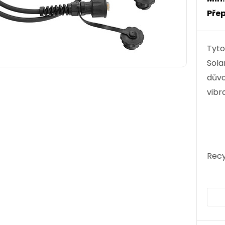
Přep
Tyto
Sola
důvo
vibr
Recy