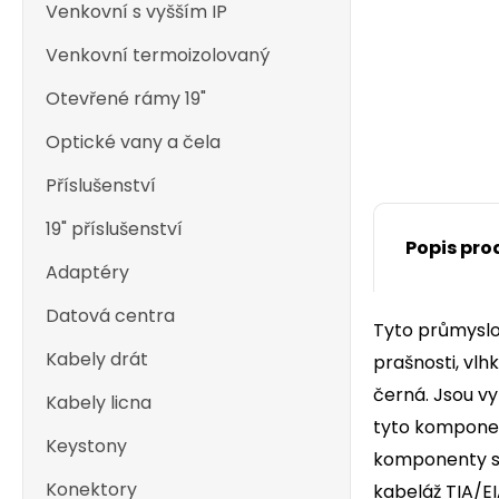
Venkovní s vyšším IP
Venkovní termoizolovaný
Otevřené rámy 19"
Optické vany a čela
Příslušenství
19" příslušenství
Popis pro
Adaptéry
Datová centra
Tyto průmyslov
Kabely drát
prašnosti, vlh
černá. Jsou vy
Kabely licna
tyto komponen
Keystony
komponenty sp
Konektory
kabeláž TIA/EI