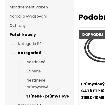
Management vláken
Podob
Nářadí a vyvazování
Ochrany
Patch kabely
DOPRODEJ
Kategorie 5E
Kategorie 6
Nestíněné
Stíněné
Nestíněné -
Průmyslový 
průmyslové
CAT6 FTP 10
Stíněné - průmyslové
315BK-10MB