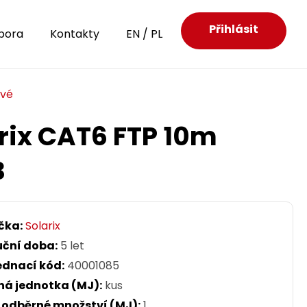
Přihlásit
pora
Kontakty
EN
/
PL
ové
rix CAT6 FTP 10m
B
čka:
Solarix
uční doba:
5 let
ednací kód:
40001085
ná jednotka (MJ):
kus
. odběrné množství (MJ):
1