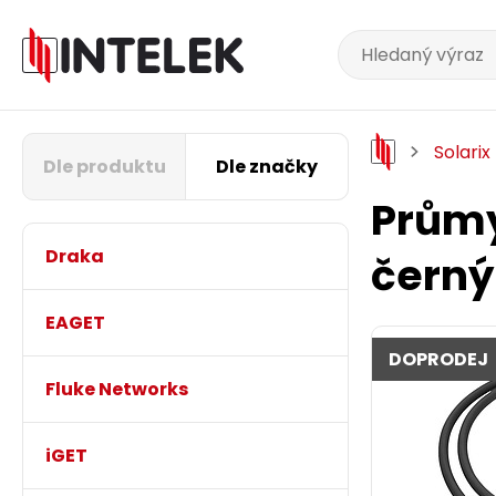
Solarix
Dle produktu
Dle značky
Průmy
Draka
černý
EAGET
DOPRODEJ
Fluke Networks
iGET