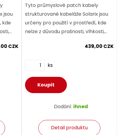
ly
Tyto průmyslové patch kabely
x jsou
strukturované kabeláže Solarix jsou
, kde
určeny pro použití v prostředí, kde
osti,
nelze z důvodu prašnosti, vlhkosti,
ací
teplotní náročnosti nebo vibrací
,00 CZK
439,00 CZK
použít běžné prvky...
ks
Dodání:
ihned
Detail produktu