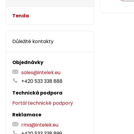
Tenda
DOPRODEJ
Důležité kontakty
Objednávky
sales@intelek.eu
+420 533 338 888
Průmyslový 
Technická podpora
CAT6 FTP 3m
Portál technické podpory
315BK-3MB
Reklamace
Tyto průmys
rma@intelek.eu
strukturovan
+420 533 338 899