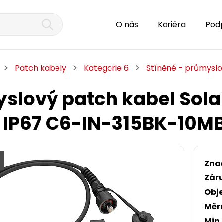
O nás
Kariéra
Pod
Patch kabely
Kategorie 6
Stíněné - průmysl
slový patch kabel Sola
 IP67 C6-IN-315BK-10M
Zna
Zár
Obj
Měr
Min