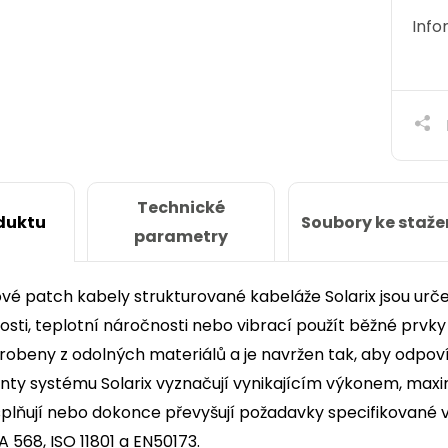
Info
Technické
Soubory ke staže
duktu
parametry
é patch kabely strukturované kabeláže Solarix jsou určen
kosti, teplotní náročnosti nebo vibrací použít běžné prv
robeny z odolných materiálů a je navržen tak, aby odpoví
ty systému Solarix vyznačují vynikajícím výkonem, maxim
lňují nebo dokonce převyšují požadavky specifikované 
A 568, ISO 11801 a EN50173.