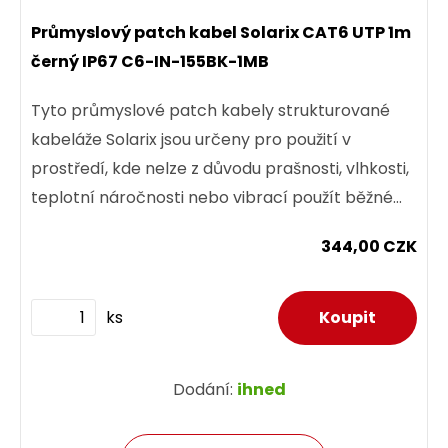
Průmyslový patch kabel Solarix CAT6 UTP 1m
černý IP67 C6-IN-155BK-1MB
Tyto průmyslové patch kabely strukturované
kabeláže Solarix jsou určeny pro použití v
prostředí, kde nelze z důvodu prašnosti, vlhkosti,
teplotní náročnosti nebo vibrací použít běžné
prvky...
344,00 CZK
ks
Dodání:
ihned