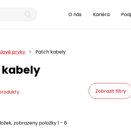
O nás
Kariéra
Pod
lové prvky
Patch kabely
 kabely
Zobrazit filtry
produkty
ožek, zobrazeny položky 1 - 8