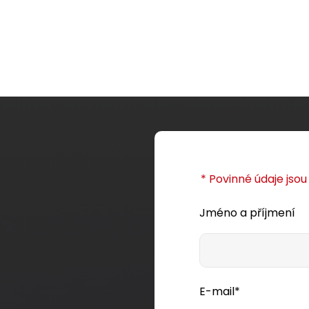
* Povinné údaje jso
Jméno a příjmení
E-mail*