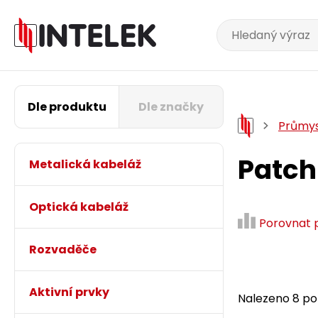
Dle produktu
Dle značky
Průmys
Patch
Metalická kabeláž
Optická kabeláž
Porovnat 
Rozvaděče
Aktivní prvky
Nalezeno 8 pol