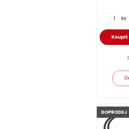
použít běžné 
ks
D
DOPRODEJ