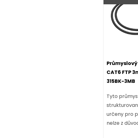
Průmyslový 
CAT6 FTP 3m
315BK-3MB
Tyto průmys
strukturovan
určeny pro po
nelze z důvod
teplotní nár