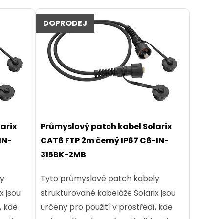
DOPRODEJ
arix
Průmyslový patch kabel Solarix
IN-
CAT6 FTP 2m černý IP67 C6-IN-
315BK-2MB
ly
Tyto průmyslové patch kabely
x jsou
strukturované kabeláže Solarix jsou
, kde
určeny pro použití v prostředí, kde