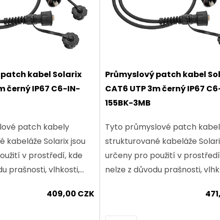
patch kabel Solarix
Průmyslový patch kabel Sol
 černý IP67 C6-IN-
CAT6 UTP 3m černý IP67 C6
155BK-3MB
lové patch kabely
Tyto průmyslové patch kabe
é kabeláže Solarix jsou
strukturované kabeláže Solari
užití v prostředí, kde
určeny pro použití v prostředí
u prašnosti, vlhkosti,
nelze z důvodu prašnosti, vlhk
očnosti nebo vibrací
teplotní náročnosti nebo vibr
409,00 CZK
471
prvky...
použít běžné prvky...