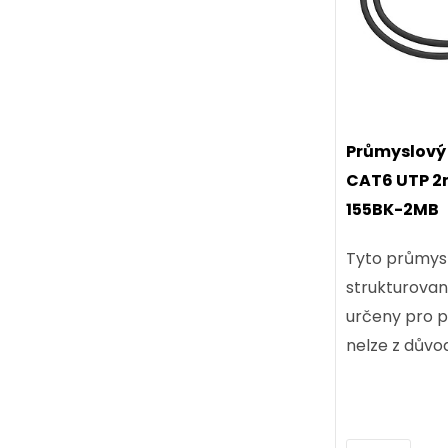
Průmyslový 
CAT6 UTP 2m
155BK-2MB
Tyto průmys
strukturovan
určeny pro po
nelze z důvod
teplotní nár
použít běžné 