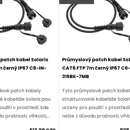
patch kabel Solarix
Průmyslový patch kabel Sol
 černý IP67 C6-IN-
CAT6 FTP 7m černý IP67 C6
315BK-7MB
lové patch kabely
Tyto průmyslové patch kabe
é kabeláže Solarix jsou
strukturované kabeláže Solari
užití v prostředí, kde
určeny pro použití v prostředí
u prašnosti, vlhkosti,
nelze z důvodu prašnosti, vlhk
očnosti nebo vibrací
teplotní náročnosti nebo vibr