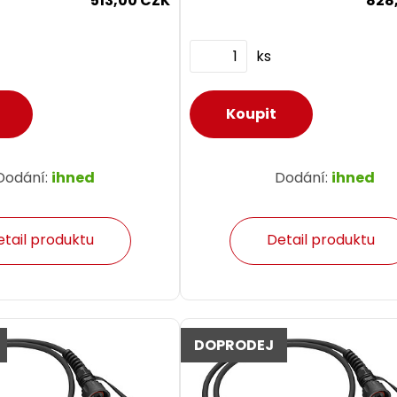
513,00 CZK
828
prvky...
použít běžné prvky...
ks
Dodání:
ihned
Dodání:
ihned
etail produktu
Detail produktu
DOPRODEJ