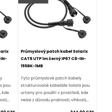
arix
Průmyslový patch kabel Solarix
-IN-
CAT6 UTP 1m černý IP67 C6-IN-
155BK-1MB
ly
Tyto průmyslové patch kabely
x jsou
strukturované kabeláže Solarix jsou
, kde
určeny pro použití v prostředí, kde
osti,
nelze z důvodu prašnosti, vlhkosti,
ací
teplotní náročnosti nebo vibrací