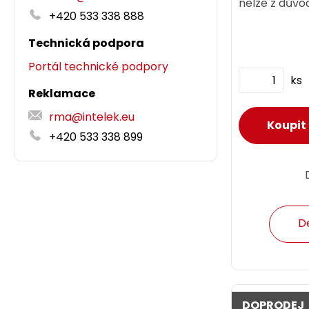
nelze z důvod
+420 533 338 888
teplotní nár
použít běžné 
Technická podpora
Portál technické podpory
ks
Reklamace
rma@intelek.eu
+420 533 338 899
D
DOPRODEJ