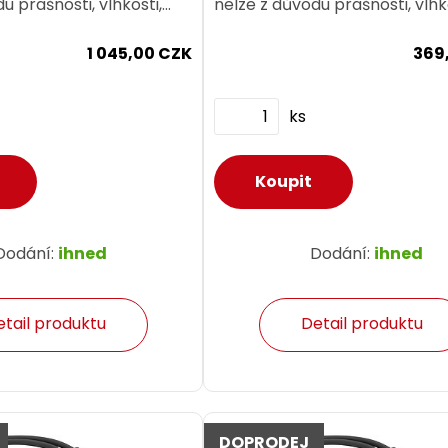
u prašnosti, vlhkosti,
nelze z důvodu prašnosti, vlhk
očnosti nebo vibrací
teplotní náročnosti nebo vibr
1 045,00 CZK
369
prvky...
použít běžné prvky...
ks
Dodání:
ihned
Dodání:
ihned
etail produktu
Detail produktu
DOPRODEJ