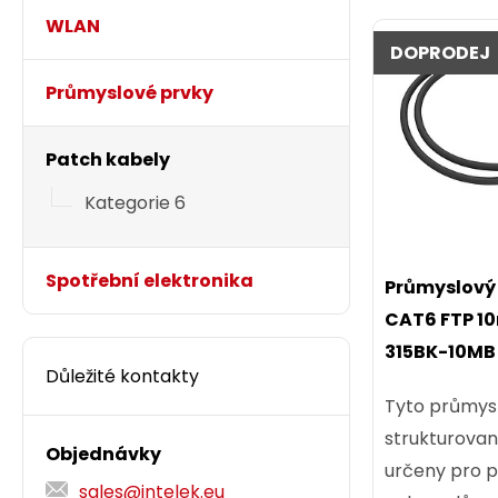
WLAN
DOPRODEJ
Průmyslové prvky
Patch kabely
Kategorie 6
Spotřební elektronika
Průmyslový 
CAT6 FTP 10
315BK-10MB
Důležité kontakty
Tyto průmys
strukturovan
Objednávky
určeny pro po
sales@intelek.eu