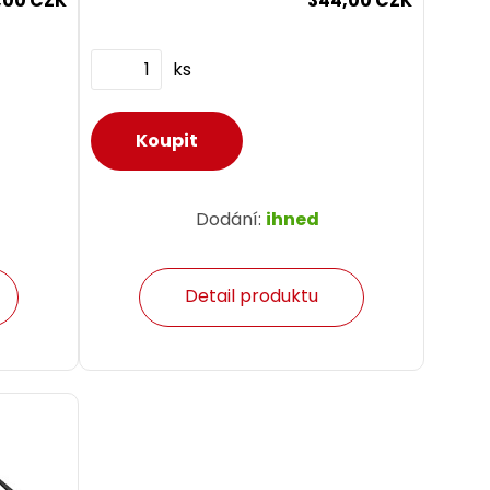
,00 CZK
344,00 CZK
použít běžné prvky...
ks
Dodání:
ihned
Detail produktu