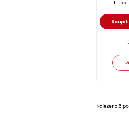
ks
D
Nalezeno 8 pol