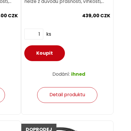
osti,
nelze z důvodu prašnosti, vlhkosti,
ací
teplotní náročnosti nebo vibrací
,00 CZK
439,00 CZK
použít běžné prvky...
ks
Dodání:
ihned
Detail produktu
DOPRODEJ