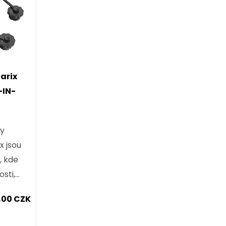
arix
-IN-
ly
x jsou
, kde
osti,
ací
,00 CZK