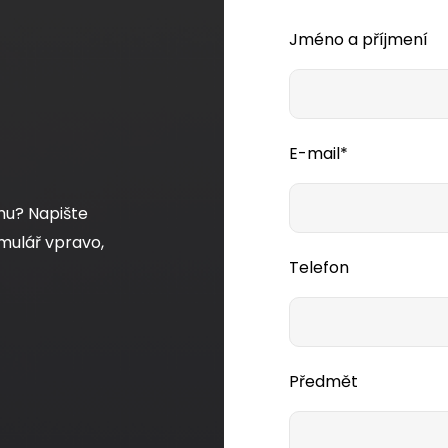
Jméno a příjmení
Dodání:
ihned
Dodání:
ihned
E-mail*
etail produktu
Detail produktu
mu? Napište
mulář vpravo,
Telefon
Předmět