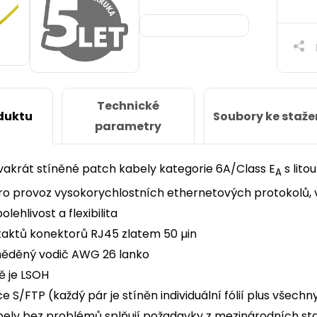
Technické
Soubory ke staže
duktu
parametry
dvakrát stíněné patch kabely kategorie 6A/Class E
s lito
A
ro provoz vysokorychlostních ethernetových protokolů,
lehlivost a flexibilita
taktů konektorů RJ45 zlatem 50 µin
měděný vodič AWG 26 lanko
ě je LSOH
e S/FTP (každý pár je stíněn individuální fólií plus všech
ely bez problémů splňují požadavky z mezinárodních stan