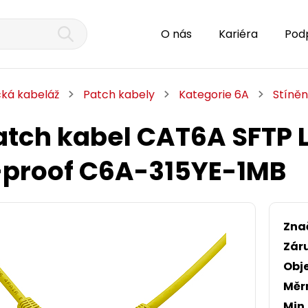
O nás
Kariéra
Pod
cká kabeláž
Patch kabely
Kategorie 6A
Stíně
atch kabel CAT6A SFTP 
proof C6A-315YE-1MB
Zna
Zár
Obj
Měr
Min