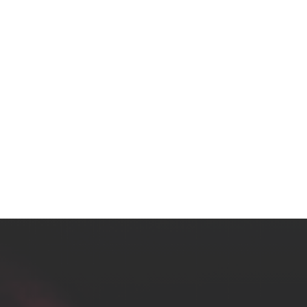
Instalační 
STP LSOH B2
500m/cívka
B2ca
Velmi kvalit
testovanou 
LSOH pláštěm
oheň B2
-s1
ca
Component Le
cí