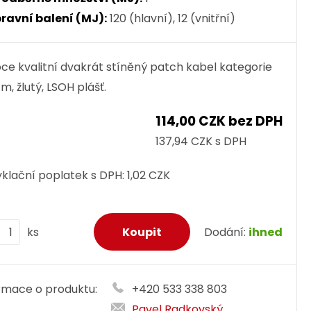
ravní balení (MJ):
120 (hlavní), 12 (vnitřní)
ce kvalitní dvakrát stíněný patch kabel kategorie
 m, žlutý, LSOH plášť.
114,00 CZK bez DPH
137,94 CZK s DPH
klační poplatek s DPH:
1,02 CZK
ks
Dodání:
ihned
rmace o produktu:
+420 533 338 803
Pavel Radkovský