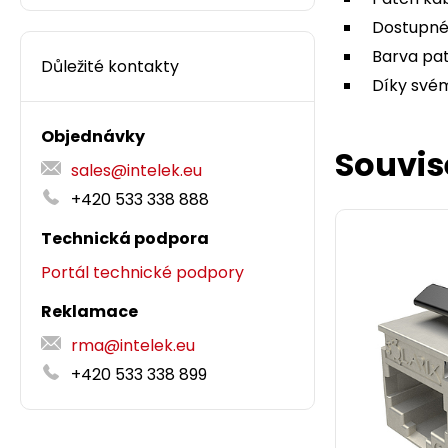
Dostupné 
Barva pat
Důležité kontakty
Díky svém
Objednávky
Souvis
sales@intelek.eu
+420 533 338 888
Technická podpora
Portál technické podpory
Reklamace
rma@intelek.eu
+420 533 338 899