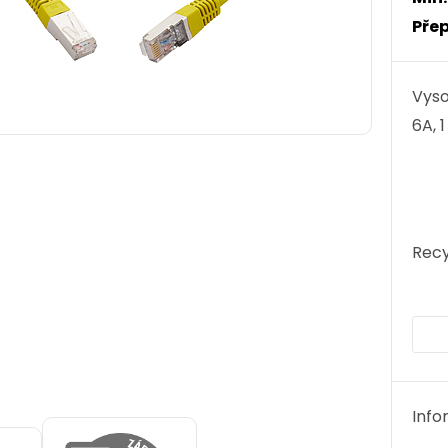
Přep
Vyso
6A, 1
Recy
Info