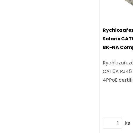
Rychlozaře
Solarix CA
BK-NA Comp
certifikace
Rychlozařezá
CAT6A RJ45 
4PPoE certifi
ks