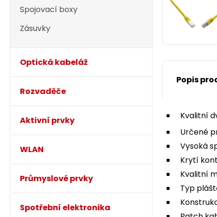
Spojovací boxy
Zásuvky
Optická kabeláž
Popis pro
Rozvaděče
Kvalitní 
Aktivní prvky
Určené p
Vysoká spo
WLAN
Krytí kon
Kvalitní 
Průmyslové prvky
Typ plášt
Konstrukc
Spotřební elektronika
Patch kab