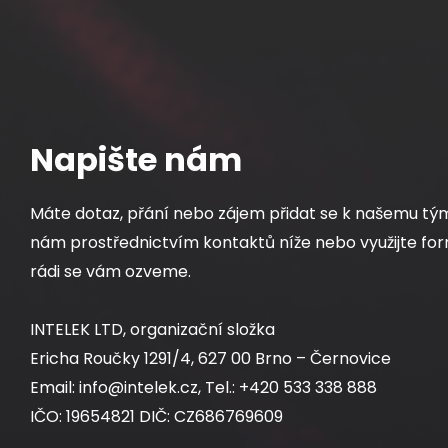
Napište nám
D
Máte dotaz, přání nebo zájem přidat se k našemu tý
nám prostřednictvím kontaktů níže nebo využijte for
rádi se vám ozveme.
INTELEK LTD, organizační složka
Ericha Roučky 1291/4, 627 00 Brno – Černovice
Email: info@intelek.cz, Tel.: +420 533 338 888
IČO: 19654821 DIČ: CZ686769609