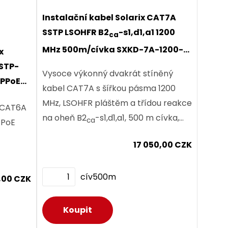
Instalační kabel Solarix CAT7A
SSTP LSOHFR B2
-s1,d1,a1 1200
ca
MHz 500m/cívka SXKD-7A-1200-
x
SSTP-LSOHFR-B2ca
STP-
Vysoce výkonný dvakrát stíněný
4PPoE
kabel CAT7A s šířkou pásma 1200
MHz, LSOHFR pláštěm a třídou reakce
 CAT6A
na oheň B2
-s1,d1,a1, 500 m cívka,
ca
PPoE
Component Level certifikace.
17 050,00 CZK
cív500m
,00 CZK