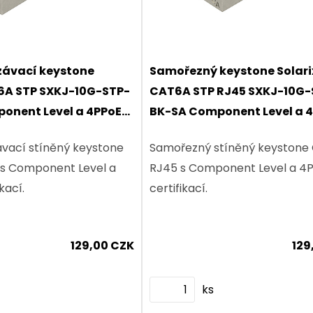
závací keystone
Samořezný keystone Solari
T6A STP SXKJ-10G-STP-
CAT6A STP RJ45 SXKJ-10G-
onent Level a 4PPoE
BK-SA Component Level a 
certifikace
vací stíněný keystone
Samořezný stíněný keystone
s Component Level a
RJ45 s Component Level a 4
kací.
certifikací.
129,00 CZK
129
ks