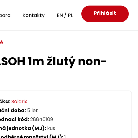
Přihlásit
pora
Kontakty
EN
/
PL
né
LSOH 1m žlutý non-
čka:
Solarix
uční doba:
5 let
ednací kód:
28840109
ná jednotka (MJ):
kus
. odběrné množství (MJ):
1