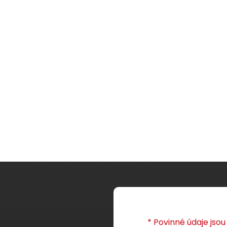
kabel Solarix CAT6A
Instalační kabel Solarix C
-s1,d1,a1 650 MHz
SSTP LSOHFR B2
-s1,d1,a1 
ca
ca
 SXKD-6A-STP-LSOH-
MHz 500m/cívka SXKD-7-S
LSOHFR-B2ca
ní kabel CAT6A s
Výkonný kabel CAT7 1000 MH
šířkou pásma 650 MHz,
LSOHFR pláštěm s třidou reak
 a třídou reakce na
oheň B2
-s1,d1,a1, 500m. Kab
ca
,d1,a1, 500 m cívka,
splňuje zkoušku vert. šíření 
vel certifikace.
ČSN EN 60332-3-22, Component
11 550,00 CZK
14 750
Level certifikace.
v500m
cív500m
* Povinné údaje jso