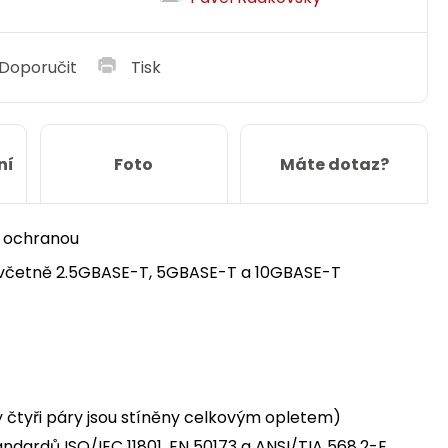
Doporučit
Tisk
ní
Foto
Máte dotaz?
u ochranou
 včetně 2.5GBASE-T, 5GBASE-T a 10GBASE-T
ny čtyři páry jsou stíněny celkovým opletem)
dardů ISO/IEC 11801, EN 50173 a ANSI/TIA 568.2-E