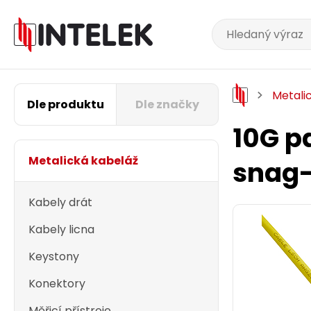
Metali
Dle produktu
Dle značky
10G p
Metalická kabeláž
snag-
Kabely drát
Kabely licna
Keystony
Konektory
Měřicí přístroje