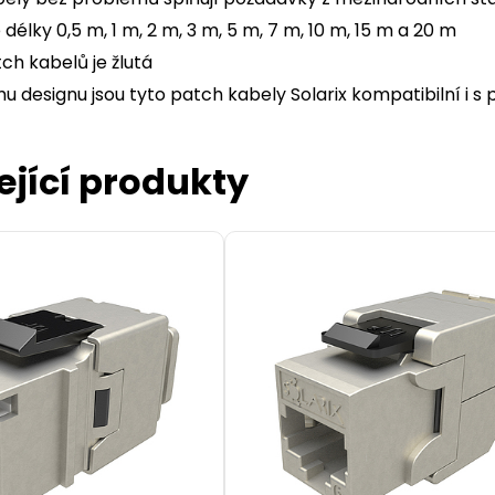
délky 0,5 m, 1 m, 2 m, 3 m, 5 m, 7 m, 10 m, 15 m a 20 m
ch kabelů je žlutá
u designu jsou tyto patch kabely Solarix kompatibilní i s
ející produkty