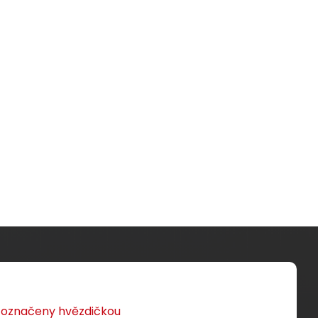
AT7
Instalační kabel Solarix CAT6A
1000
FFTP LSOH D
-s2,d2,a1 500m
ca
STP-
SXKD-6A-FFTP-LSOH
z a
Velmi kvalitní dvakrát stíněný kabel
ce na
CAT6A s LSOH pláštěm a třídou
el
reakce na oheň D
-s2,d2,a1, 500 m
ca
plamene
cívka.
,00 CZK
10 400,00 CZK
cív500m
u označeny hvězdičkou