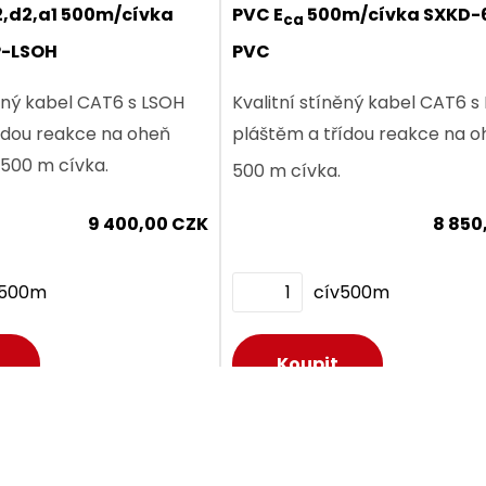
2,d2,a1 500m/cívka
PVC E
500m/cívka SXKD-
419,00 CZK
ca
P-LSOH
PVC
něný kabel CAT6 s LSOH
Kvalitní stíněný kabel CAT6 s
ídou reakce na oheň
pláštěm a třídou reakce na o
, 500 m cívka.
500 m cívka.
9 400,00 CZK
8 850
Dodání:
ihned
v500m
cív500m
etail produktu
Dodání:
ihned
Dodání:
ihned