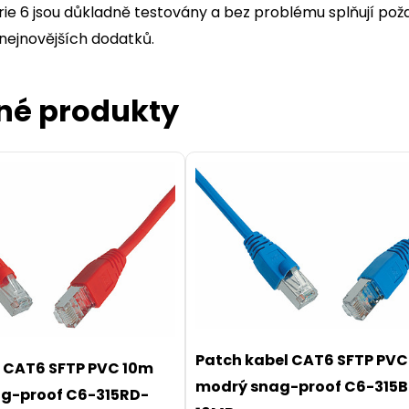
rie 6 jsou důkladně testovány a bez problému splňují po
nejnovějších dodatků.
né produkty
Patch kabel CAT6 SFTP PVC
l CAT6 SFTP PVC 10m
modrý snag-proof C6-315
ag-proof C6-315RD-