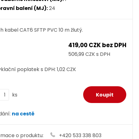
ravní balení (MJ):
24
h kabel CAT6 SFTP PVC 10 m žlutý.
419,00 CZK bez DPH
506,99 CZK s DPH
klační poplatek s DPH:
1,02 CZK
ks
dání:
na cestě
rmace o produktu:
+420 533 338 803