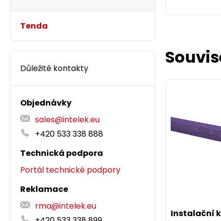
Tenda
Souvis
Důležité kontakty
Objednávky
sales@intelek.eu
+420 533 338 888
Patch kabe
Technická podpora
zelený sna
10MB
Portál technické podpory
Reklamace
Patch kabel
rma@intelek.eu
zelený.
Instalační 
+420 533 338 899