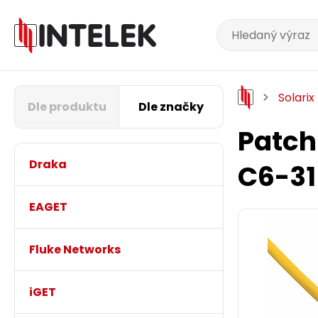
Solarix
Dle produktu
Dle značky
Patch
Draka
C6-3
EAGET
Fluke Networks
iGET