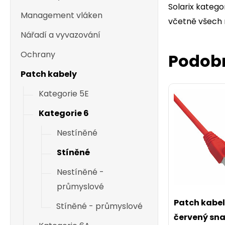
Solarix katego
Management vláken
včetně všech 
Nářadí a vyvazování
Ochrany
Podob
Patch kabely
Kategorie 5E
Kategorie 6
Nestíněné
Stíněné
Nestíněné -
průmyslové
Patch kabe
Stíněné - průmyslové
červený sn