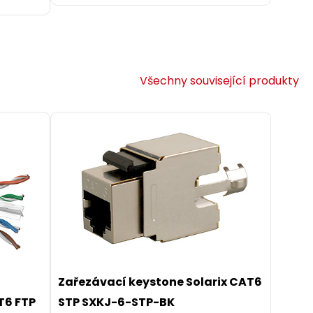
Všechny související produkty
Zařezávací keystone Solarix CAT6
STP SXKJ-6-STP-BK
T6 FTP