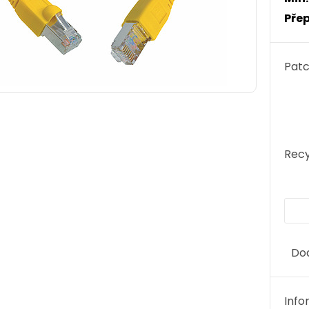
Přep
Patc
Recy
Do
Info