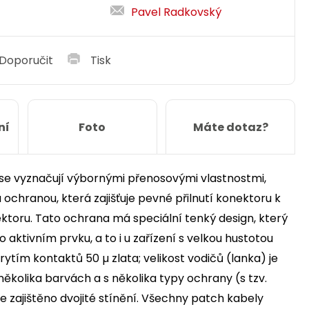
Pavel Radkovský
Doporučit
Tisk
ní
Foto
Máte dotaz?
é se vyznačují výbornými přenosovými vlastnostmi,
u ochranou, která zajišťuje pevné přilnutí konektoru k
ektoru. Tato ochrana má speciální tenký design, který
 aktivním prvku, a to i u zařízení s velkou hustotou
rytím kontaktů 50 µ zlata; velikost vodičů (lanka) je
ěkolika barvách a s několika typy ochrany (s tzv.
 zajištěno dvojité stínění. Všechny patch kabely