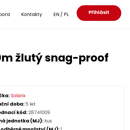
Přihlásit
pora
Kontakty
EN
/
PL
0m žlutý snag-proof
čka:
Solarix
uční doba:
5 let
ednací kód:
28741009
ná jednotka (MJ):
kus
. odběrné množství (MJ):
1