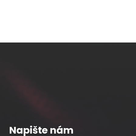
D
19" patch pa
CAT6 STP č
Napište nám