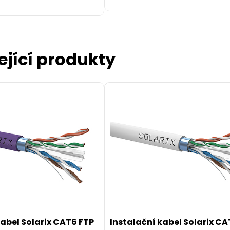
ející produkty
l CAT6 SFTP PVC 10m
g-proof C6-315GR-
 CAT6 SFTP PVC 10 m
kabel Solarix CAT6 FTP
Instalační kabel Solarix CA