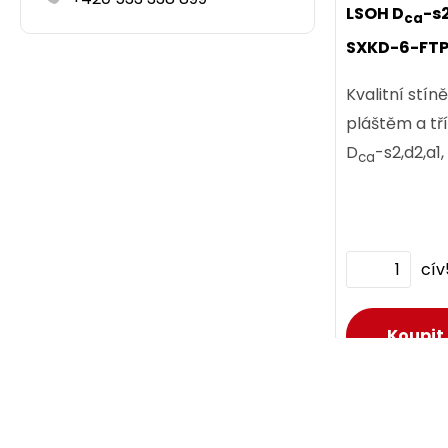
LSOH D
-s
ca
SXKD-6-FT
ks
Kvalitní stí
pláštěm a tř
D
-s2,d2,a1
ca
cí
D