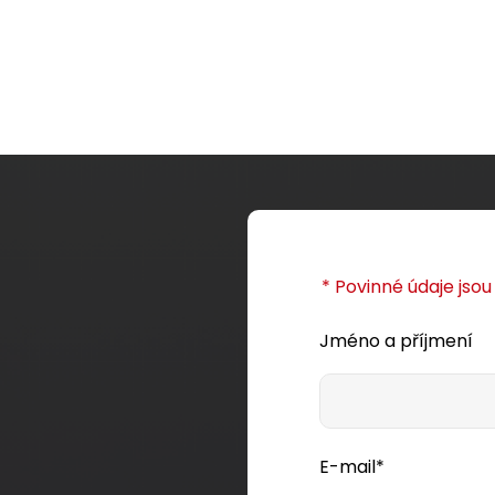
etail produktu
Detail produktu
* Povinné údaje jso
Jméno a příjmení
nel Solarix 24 x RJ45
erný 1U SX24-6-STP-BK
Zásuvka Solarix CAT6 STP 2
pod omítku bílá SX9-2-6-
E-mail*