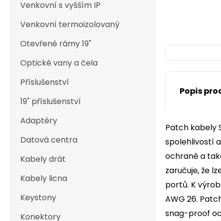
Venkovní s vyšším IP
Venkovní termoizolovaný
Otevřené rámy 19"
Optické vany a čela
Příslušenství
Popis pro
19" příslušenství
Adaptéry
Patch kabely S
Datová centra
spolehlivostí 
ochraně a také
Kabely drát
zaručuje, že l
Kabely licna
portů. K výrob
Keystony
AWG 26. Patch 
snag-proof och
Konektory