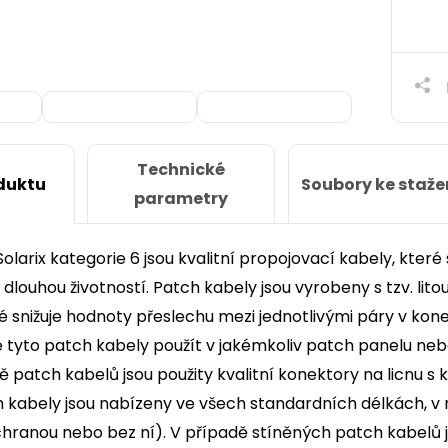
Technické
Soubory ke staže
duktu
parametry
olarix kategorie 6 jsou kvalitní propojovací kabely, kter
a dlouhou životností. Patch kabely jsou vyrobeny s tzv. lito
 snižuje hodnoty přeslechu mezi jednotlivými páry v kon
ze tyto patch kabely použít v jakémkoliv patch panelu nebo
ě patch kabelů jsou použity kvalitní konektory na licnu s k
kabely jsou nabízeny ve všech standardních délkách, v n
ranou nebo bez ní). V případě stíněných patch kabelů je