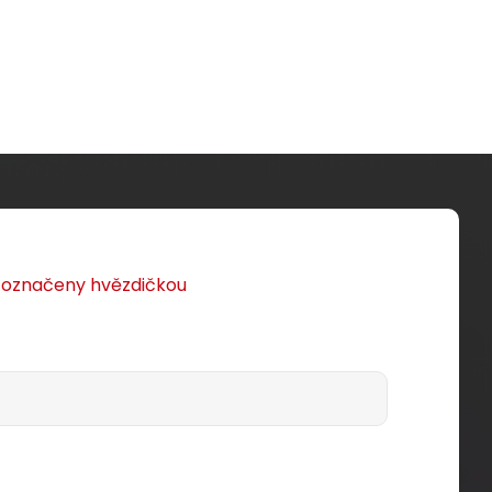
u označeny hvězdičkou
 x RJ45
STP-WH