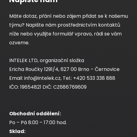
Máte dotaz, přání nebo zájem přidat se k našemu
týmu? Napište nám prostřednictvím kontaktů
níže nebo využijte formulář vpravo, rádi se vám
ozveme.
INTELEK LTD, organizační složka
Ericha Roučky 1291/4, 627 00 Brno – Černovice
Email: info@intelek.cz, Tel.: +420 533 338 888
IČO: 19654821 DIČ: CZ686769609
Obchodní oddělení:
Po – Pá 8:00 – 17:00 hod.
Sklad: