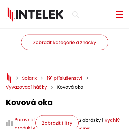
Zobrazit kategorie a značky
Solarix
19" příslušenství
Vyvazovací háčky
Kovová oka
Kovová oka
Porovnat
S obrázky |
Rychlý
Zobrazit filtry
produkty
výpis