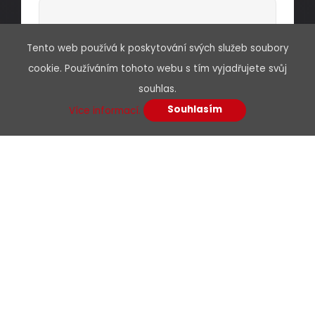
Tento web používá k poskytování svých služeb soubory
Předmět
cookie. Používáním tohoto webu s tím vyjadřujete svůj
souhlas.
Souhlasím
Více informací.
Vaše zpráva*
Souhlasím se zpracováním osobních
údajů