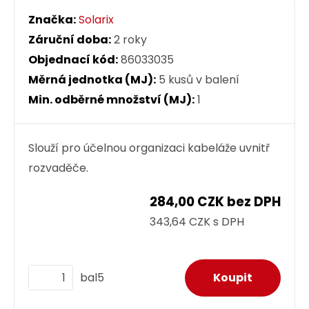
Značka:
Solarix
Záruční doba:
2 roky
Objednací kód:
86033035
Měrná jednotka (MJ):
5 kusů v balení
Min. odběrné množství (MJ):
1
Slouží pro účelnou organizaci kabeláže uvnitř
rozvaděče.
284,00 CZK bez DPH
343,64 CZK s DPH
bal5