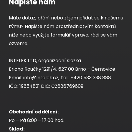
Napište nám
Máte dotaz, přání nebo zájem přidat se k našemu
týmu? Napište nám prostřednictvím kontaktů
níže nebo využijte formulář vpravo, rádi se vám
ozveme.
INTELEK LTD, organizační složka
Ericha Roučky 1291/4, 627 00 Brno – Černovice
Email: info@intelek.cz, Tel.: +420 533 338 888
IČO: 19654821 DIČ: CZ686769609
Obchodní oddělení:
Po – Pá 8:00 – 17:00 hod.
Sklad: