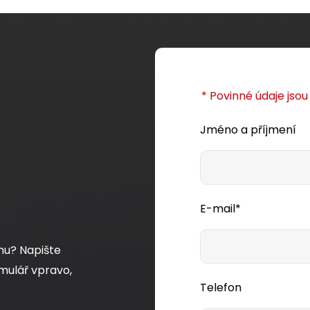
* Povinné údaje jso
Jméno a příjmení
E-mail*
mu? Napište
mulář vpravo,
Telefon