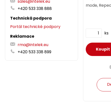
sales@intelek.eu
mode, Repeat
+420 533 338 888
Rozšíření stáv
Technická podpora
Portál technické podpory
ks
Reklamace
rma@intelek.eu
+420 533 338 899
D