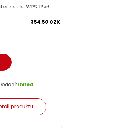
er mode, WPS, IPv6.
ající Wi-Fi sítě.
354,50 CZK
Dodání:
ihned
etail produktu