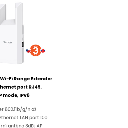
 Wi-Fi Range Extender
thernet port RJ45,
P mode, IPv6
er 802.11b/g/n až
Ethernet LAN port 100
rní anténa 3dBi, AP