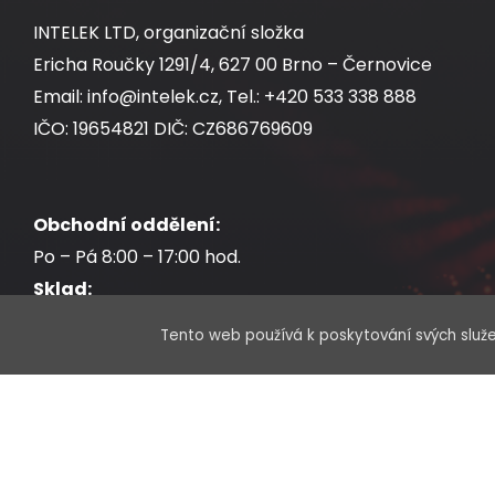
INTELEK LTD, organizační složka
Ericha Roučky 1291/4, 627 00 Brno – Černovice
Email: info@intelek.cz, Tel.: +420 533 338 888
IČO: 19654821 DIČ: CZ686769609
Obchodní oddělení:
Po – Pá 8:00 – 17:00 hod.
Sklad:
Po – Pá 7:30 – 17:00 hod.
Tento web používá k poskytování svých služe