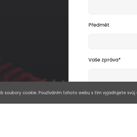
Předmět
Vaše zpráva*
b soubory cookie. Používáním tohoto webu s tím vyjadřujete svůj 
Souhlasím se zp