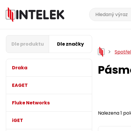
Dle produktu
Dle značky
Spotře
Pásmo
Draka
EAGET
Fluke Networks
Nalezena 1 pol
iGET