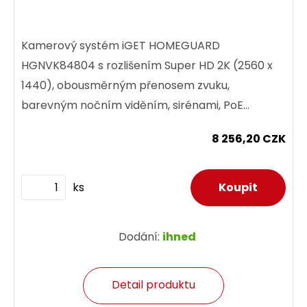
Kamerový systém iGET HOMEGUARD
HGNVK84804 s rozlišením Super HD 2K (2560 x
1440), obousměrným přenosem zvuku,
barevným nočním viděním, sirénami, PoE
napájením a SMART detekcí pohybu. 8-kanálový
8 256,20 CZK
2K...
ks
Dodání:
ihned
Detail produktu