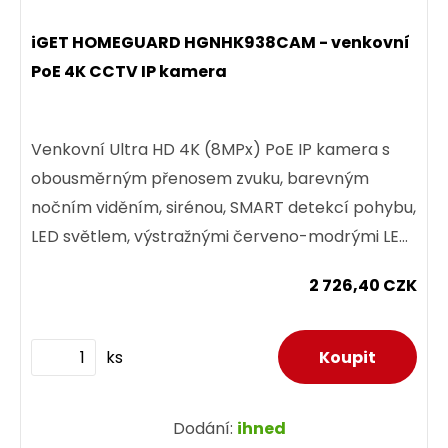
iGET HOMEGUARD HGNHK938CAM - venkovní
PoE 4K CCTV IP kamera
Venkovní Ultra HD 4K (8MPx) PoE IP kamera s
obousměrným přenosem zvuku, barevným
nočním viděním, sirénou, SMART detekcí pohybu,
LED světlem, výstražnými červeno-modrými LED,
krytím IP66, a podporou...
2 726,40 CZK
ks
Dodání:
ihned