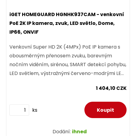
iGET HOMEGUARD HGNHK937CAM - venkovní
PoE 2K IP kamera, zvuk, LED světlo, Dome,
IP66, ONVIF
Venkovní Super HD 2K (4MPx) PoE IP kamera s
obousměrným přenosem zvuku, barevným
nočním viděním, sirénou, SMART detekcí pohybu,
LED světlem, výstražnými červeno-modrými LED,
krytím IP66, a podporou...
1 404,10 CZK
ks
Dodání:
ihned