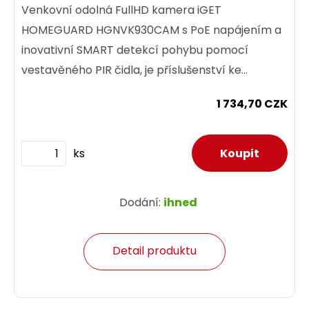
Venkovní odolná FullHD kamera iGET
HOMEGUARD HGNVK930CAM s PoE napájením a
inovativní SMART detekcí pohybu pomocí
vestavěného PIR čidla, je příslušenství ke
kamerovému setu iGET HOMEGUARD
1 734,70 CZK
HGNVK85304.
ks
Dodání:
ihned
Detail produktu