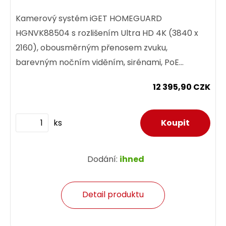
Kamerový systém iGET HOMEGUARD
HGNVK88504 s rozlišením Ultra HD 4K (3840 x
2160), obousměrným přenosem zvuku,
barevným nočním viděním, sirénami, PoE
napájením a SMART detekcí pohybu. 8-kanálový
12 395,90 CZK
4K...
ks
Dodání:
ihned
Detail produktu