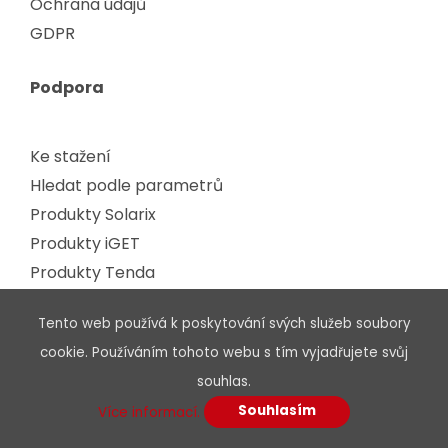
Ochrana údajů
GDPR
Podpora
Ke stažení
Hledat podle parametrů
Produkty Solarix
Produkty iGET
Produkty Tenda
Solarixpedia
Tento web používá k poskytování svých služeb soubory
Školení
cookie. Používáním tohoto webu s tím vyjadřujete svůj
Zapůjčení produktů
souhlas.
Portál technické podpory
Souhlasím
Více informací.
Portál ServisCare
Reklamační portál