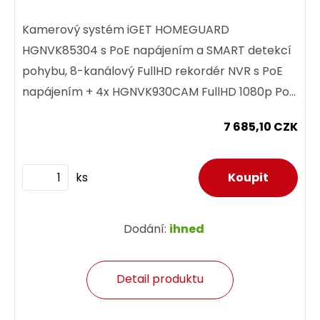
Kamerový systém iGET HOMEGUARD
HGNVK85304 s PoE napájením a SMART detekcí
pohybu, 8-kanálový FullHD rekordér NVR s PoE
napájením + 4x HGNVK930CAM FullHD 1080p PoE
barevná venkovní kamera, myš, kabeláž,...
7 685,10 CZK
ks
Dodání:
ihned
Detail produktu