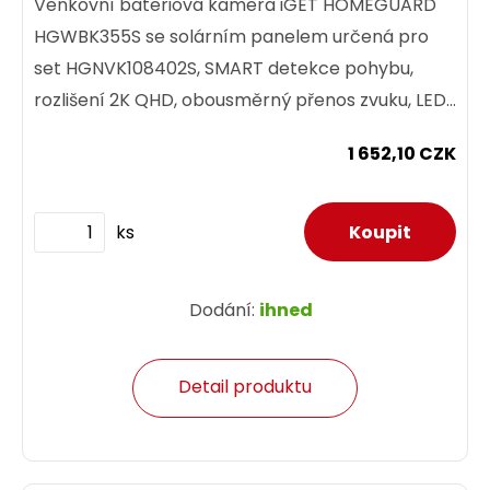
Venkovní bateriová kamera iGET HOMEGUARD
HGWBK355S se solárním panelem určená pro
set HGNVK108402S, SMART detekce pohybu,
rozlišení 2K QHD, obousměrný přenos zvuku, LED
+ IR svícení, baterie 9000 mAh,...
1 652,10 CZK
ks
Dodání:
ihned
Detail produktu