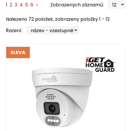
1
2
3
4
5
6
>
Zobrazených záznamů:
Nalezeno 72 položek, zobrazeny položky 1 - 12
Řazení:
SLEVA