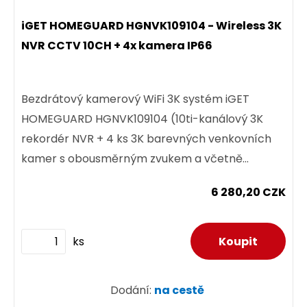
iGET HOMEGUARD HGNVK109104 - Wireless 3K
NVR CCTV 10CH + 4x kamera IP66
Bezdrátový kamerový WiFi 3K systém iGET
HOMEGUARD HGNVK109104 (10ti-kanálový 3K
rekordér NVR + 4 ks 3K barevných venkovních
kamer s obousměrným zvukem a včetně
veškerého příslušenství. Rekordér má...
6 280,20 CZK
ks
Dodání:
na cestě