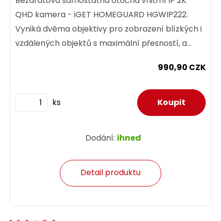
Bezdrátová samostatná otočná vnitřní IP 2K
QHD kamera - iGET HOMEGUARD HGWIP222.
Vyniká dvěma objektivy pro zobrazení blízkých i
vzdálených objektů s maximální přesností, a
funkcí Smart Tracking pro...
990,90 CZK
ks
Dodání:
ihned
Detail produktu