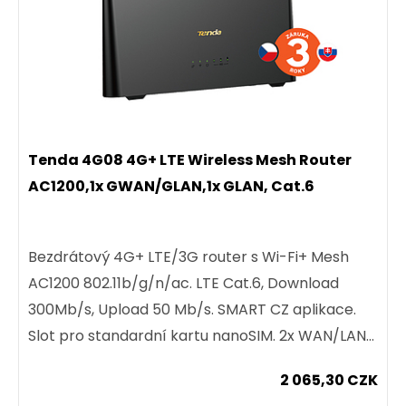
Tenda 4G08 4G+ LTE Wireless Mesh Router
AC1200,1x GWAN/GLAN,1x GLAN, Cat.6
Bezdrátový 4G+ LTE/3G router s Wi-Fi+ Mesh
AC1200 802.11b/g/n/ac. LTE Cat.6, Download
300Mb/s, Upload 50 Mb/s. SMART CZ aplikace.
Slot pro standardní kartu nanoSIM. 2x WAN/LAN
port 1000 Mb/s, IPv6 a...
2 065,30 CZK