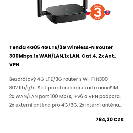
Tenda 4G05 4G LTE/3G Wireless-N Router
300Mbps,1x WAN/LAN,1x LAN, Cat.4, 2x Ant.,
VPN
Bezdrátový 4G LTE/3G router s Wi-Fi N300
802.11b/g/n. Slot pro standardní kartu nanoSIM.
2x WAN/LAN port 100 Mb/s, IPv6 a VPN podpora,
2x externí anténa pro 4G/3G, 2x interní anténa
pro Wi-Fi 300 Mb/s....
784,30 CZK