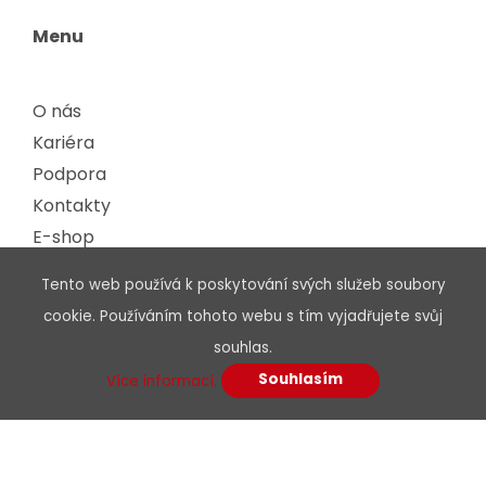
Menu
O nás
Kariéra
Podpora
Kontakty
E-shop
Tento web používá k poskytování svých služeb soubory
Dokumenty
cookie. Používáním tohoto webu s tím vyjadřujete svůj
souhlas.
Obchodní podmínky
Souhlasím
Více informací.
Podmínky dodavatelé
Etický kodex
Certifikáty, osvědčení