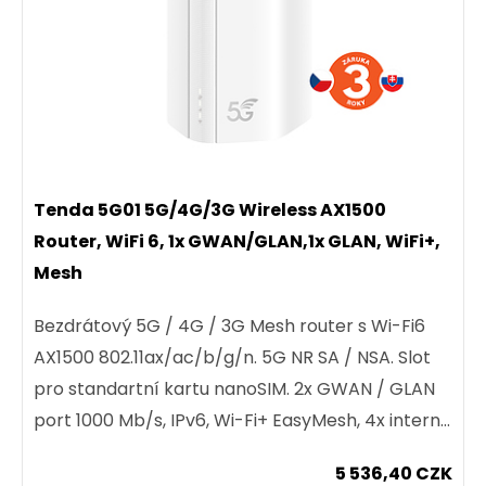
Tenda 5G01 5G/4G/3G Wireless AX1500
Router, WiFi 6, 1x GWAN/GLAN,1x GLAN, WiFi+,
Mesh
Bezdrátový 5G / 4G / 3G Mesh router s Wi-Fi6
AX1500 802.11ax/ac/b/g/n. 5G NR SA / NSA. Slot
pro standartní kartu nanoSIM. 2x GWAN / GLAN
port 1000 Mb/s, IPv6, Wi-Fi+ EasyMesh, 4x interní
anténa pro...
5 536,40 CZK