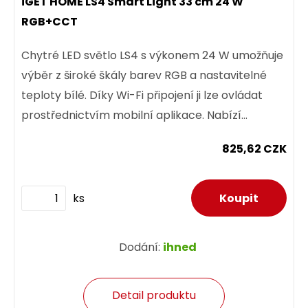
iGET HOME LS4 Smart Light 33 cm 24 W
RGB+CCT
Chytré LED světlo LS4 s výkonem 24 W umožňuje
výběr z široké škály barev RGB a nastavitelné
teploty bílé. Díky Wi-Fi připojení ji lze ovládat
prostřednictvím mobilní aplikace. Nabízí
možnost úpravy...
825,62 CZK
ks
Dodání:
ihned
Detail produktu