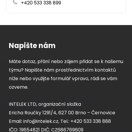
+420 533 338 899
Napište nám
Máte dotaz, přání nebo zájem přidat se k našemu
týmu? Napište nám prostřednictvím kontaktů
níže nebo využijte formulář vpravo, rádi se vám
ozveme.
INTELEK LTD, organizační složka
Ericha Roučky 1291/4, 627 00 Brno – Černovice
Email: info@intelek.cz, Tel.: +420 533 338 888
IČO: 19654821 DIČ: CZ686769609