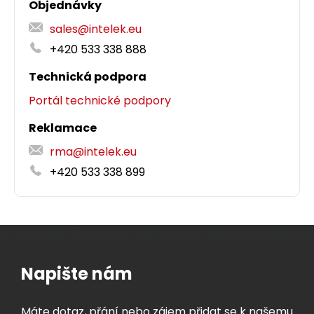
Objednávky
sales@intelek.eu
+420 533 338 888
Technická podpora
Portál technické podpory
Reklamace
rma@intelek.eu
+420 533 338 899
Napište nám
Máte dotaz, přání nebo zájem přidat se k našemu