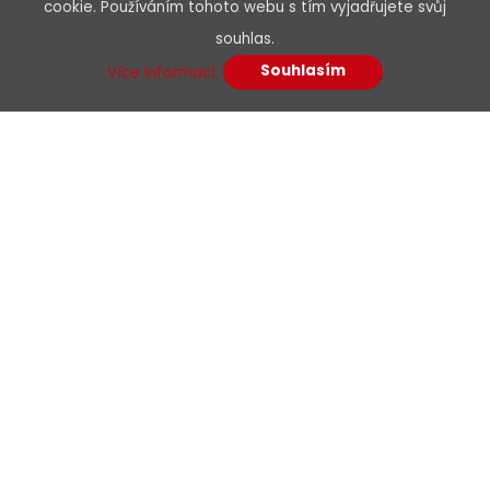
cookie. Používáním tohoto webu s tím vyjadřujete svůj
Předmět
souhlas.
Souhlasím
Více informací.
Vaše zpráva*
Souhlasím se zpracováním osobních
údajů