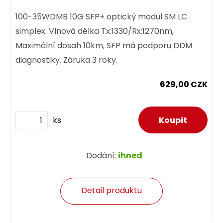
100-35WDMB 10G SFP+ optický modul SM LC
simplex. Vlnová délka Tx:1330/Rx:1270nm,
Maximální dosah 10km, SFP má podporu DDM
diagnostiky. Záruka 3 roky.
629,00 CZK
ks
Dodání:
ihned
Detail produktu