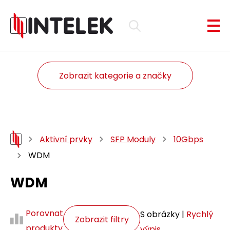
Zobrazit kategorie a značky
Aktivní prvky
SFP Moduly
10Gbps
WDM
WDM
Porovnat
S obrázky |
Rychlý
Zobrazit filtry
produkty
výpis