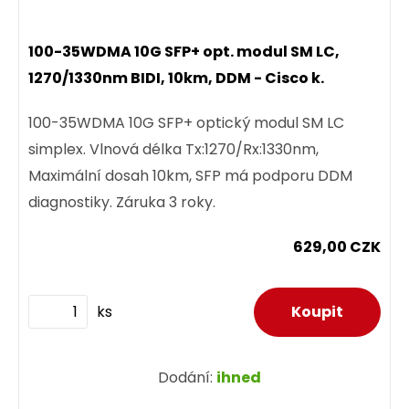
100-35WDMA 10G SFP+ opt. modul SM LC,
1270/1330nm BIDI, 10km, DDM - Cisco k.
100-35WDMA 10G SFP+ optický modul SM LC
simplex. Vlnová délka Tx:1270/Rx:1330nm,
Maximální dosah 10km, SFP má podporu DDM
diagnostiky. Záruka 3 roky.
629,00 CZK
ks
Dodání:
ihned