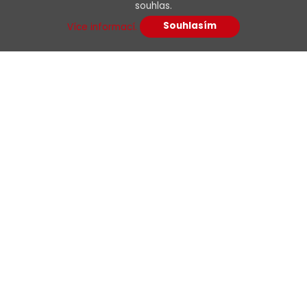
souhlas.
Souhlasím
Více informací.
Menu
O nás
Kariéra
Podpora
Kontakty
E-shop
Dokumenty
Obchodní podmínky
Podmínky dodavatelé