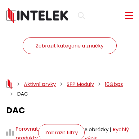
Zobrazit kategorie a značky
Aktivní prvky
SFP Moduly
10Gbps
DAC
DAC
Porovnat
S obrázky |
Rychlý
Zobrazit filtry
produkty
výpis