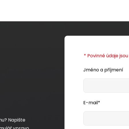
* Povinné údaje jso
Jméno a příjmení
E-mail*
mu? Napište
mulář vpravo,