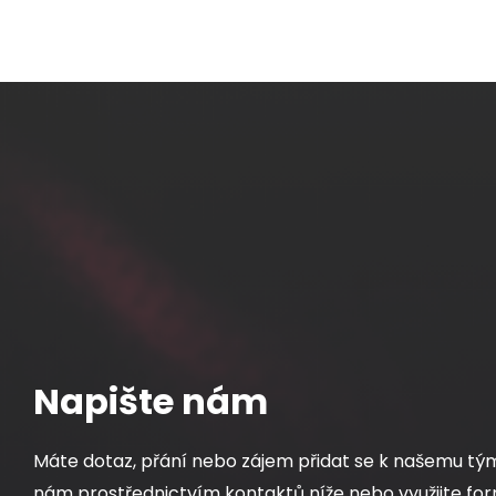
Napište nám
Máte dotaz, přání nebo zájem přidat se k našemu tý
nám prostřednictvím kontaktů níže nebo využijte for