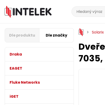
Solarix
Dle produktu
Dle značky
Dveře
Draka
7035,
EAGET
Fluke Networks
iGET