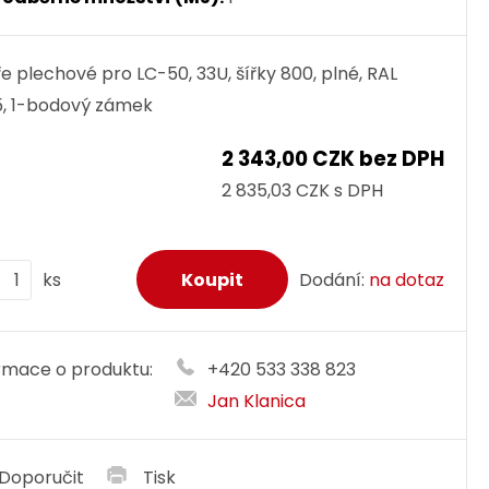
e plechové pro LC-50, 33U, šířky 800, plné, RAL
, 1-bodový zámek
2 343,00 CZK bez DPH
2 835,03 CZK s DPH
ks
Dodání:
na dotaz
rmace o produktu:
+420 533 338 823
Jan Klanica
Doporučit
Tisk