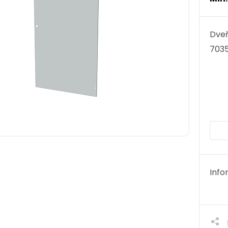
Dveř
7035
Info