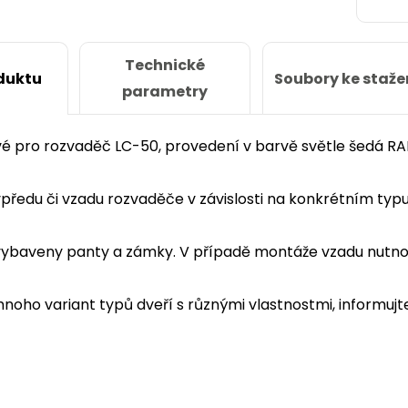
Technické
Soubory ke staže
duktu
parametry
é pro rozvaděč LC-50, provedení v barvě světle šedá RA
 vpředu či vzadu rozvaděče v závislosti na konkrétním typu
vybaveny panty a zámky. V případě montáže vzadu nutno
noho variant typů dveří s různými vlastnostmi, informuj