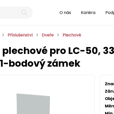
O nás
Kariéra
Pod
Příslušenství
Dveře
Plechové
 plechové pro LC-50, 33U
 1-bodový zámek
Zna
Zár
Obj
Měr
Min