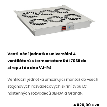
Ventilační jednotka univerzální 4
ventilátorů s termostatem RAL7035 do
stropu i do dna VJ-R4
Ventilační jednotka umožňující montáž do všech
stojanových rozvaděčových skříní typu LC,
nástěnných rozvaděčů SENSA a GrandN.
4 026,00 CZK