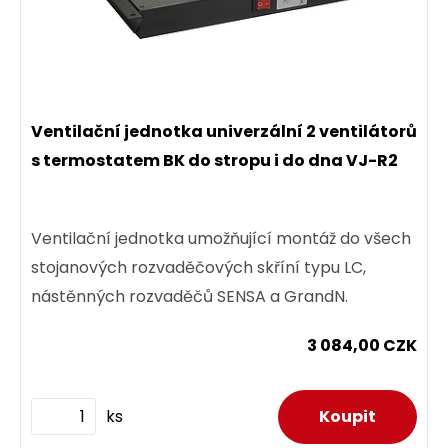
Ventilační jednotka univerzální 2 ventilátorů
s termostatem BK do stropu i do dna VJ-R2
Ventilační jednotka umožňující montáž do všech
stojanových rozvaděčových skříní typu LC,
nástěnných rozvaděčů SENSA a GrandN.
3 084,00 CZK
ks