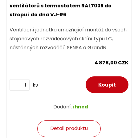
ventilátorů s termostatem RAL7035 do
stropu i do dna VJ-R6
Ventilační jednotka umožňující montáž do všech
stojanových rozvaděčových skříní typu LC,
nástěnných rozvaděčů SENSA a GrandN.
4 878,00 CZK
ks
Dodání:
ihned
Detail produktu