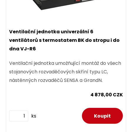
Ventilační jednotka univerzální 6
ventilátorů s termostatem BK do stropu i do
dna VJ-R6
Ventilační jednotka umožňující montáž do všech
stojanových rozvaděčových skříní typu LC,
nástěnných rozvaděčů SENSA a GrandN.
4 878,00 CZK
ks