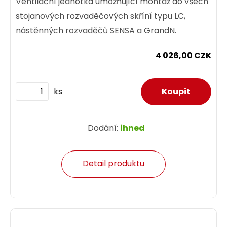
Ventilační jednotka umožňující montáž do všech
stojanových rozvaděčových skříní typu LC,
nástěnných rozvaděčů SENSA a GrandN.
4 026,00 CZK
ks
Dodání:
ihned
Detail produktu