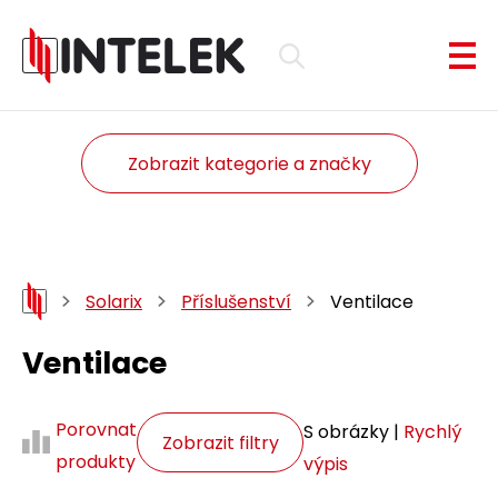
Zobrazit kategorie a značky
Solarix
Příslušenství
Ventilace
Ventilace
Porovnat
S obrázky |
Rychlý
Zobrazit filtry
produkty
výpis