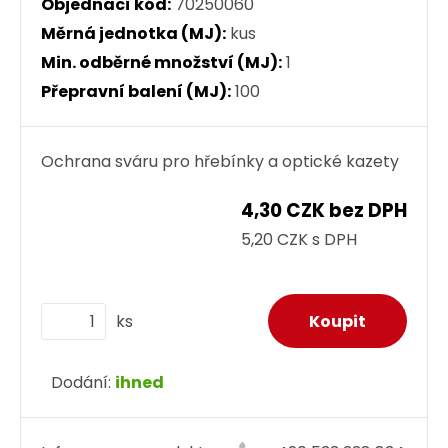
Objednací kód:
70250060
Měrná jednotka (MJ):
kus
Min. odběrné množství (MJ):
1
Přepravní balení (MJ):
100
Ochrana sváru pro hřebínky a optické kazety
4,30 CZK bez DPH
5,20 CZK s DPH
ks
Dodání:
ihned