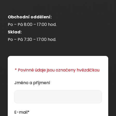
Pigtail 50/125 SCupc MM OM2 1,5m SXPI-SC-
UPC-OM2-1,5M
Obchodní oddělení:
Optický pigtail je část optického vlákna
Po – Pá 8:00 – 17:00 hod.
opatřeného konektorem a slouží k zakončení
Sklad:
optické trasy v optické kazetě.
Po – Pá 7:30 – 17:00 hod.
40,00 CZK
ks
* Povinné údaje jsou označeny hvězdičkou
Jméno a příjmení
Dodání:
ihned
Detail produktu
E-mail*