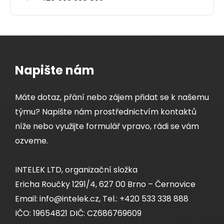
Detail produktu
Napište nám
Máte dotaz, přání nebo zájem přidat se k našemu
týmu? Napište nám prostřednictvím kontaktů
níže nebo využijte formulář vpravo, rádi se vám
ozveme.
INTELEK LTD, organizační složka
Ericha Roučky 1291/4, 627 00 Brno – Černovice
Email: info@intelek.cz, Tel.: +420 533 338 888
IČO: 19654821 DIČ: CZ686769609