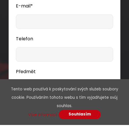
E-mail*
Dodání:
ihned
Detail produktu
Telefon
Předmět
Tento web používá k poskytování svých služeb soubory
cookie. Používáním tohoto webu s tím vyjadřujete svůj
Vaše zpráva*
souhlas.
Souhlasím
Více informací.