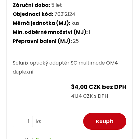
Záruční doba:
5 let
Objednací kód:
70212124
Měrná jednotka (MJ):
kus
Min. odběrné množství (MJ):
1
Přepravní balení (MJ):
25
Solarix optický adaptér SC multimode OM4
duplexní
34,00 CZK bez DPH
41,14 CZK s DPH
ks