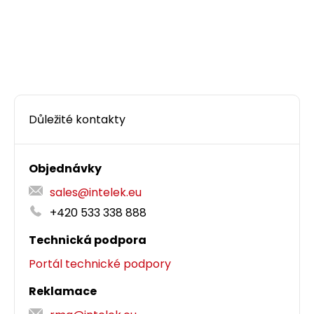
Důležité kontakty
Patch kabel 50/125 LCupc/SCupc MM OM4 5m
duplex SXPC-LC/SC-UPC-OM4-5M-D
Objednávky
Solarix optický patch kabel s multimode OM4
sales@intelek.eu
vláknem, konektory LCupc/SCupc, délka 5m
+420 533 338 888
Technická podpora
311,00 CZK
Portál technické podpory
Reklamace
ks