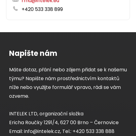
rma@intelek.eu
+420 533 338 899
Dodání:
ihned
Detail produktu
Napište nám
Máte dotaz, přání nebo zájem přidat se k našemu
týmu? Napište nám prostřednictvím kontaktů
níže nebo využijte formulář vpravo, rádi se vám
ozveme.
INTELEK LTD, organizační složka
Ericha Roučky 1291/4, 627 00 Brno – Černovice
Email: info@intelek.cz, Tel.: +420 533 338 888