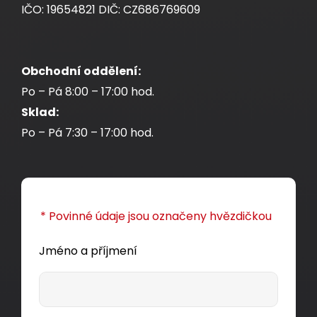
IČO: 19654821 DIČ: CZ686769609
Obchodní oddělení:
Po – Pá 8:00 – 17:00 hod.
Patch kabel 50/125 SCupc/SCupc MM OM4 1m
Sklad:
duplex SXPC-SC/SC-UPC-OM4-1M-D
Po – Pá 7:30 – 17:00 hod.
Solarix optický patch kabel s multimode OM4
vláknem, konektory SCupc/SCupc, délka 1m
* Povinné údaje jsou označeny hvězdičkou
178,00 CZK
Jméno a příjmení
ks