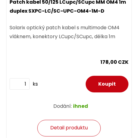
Patch kabel 50/125 LCupc/SCupc MM OM4 1m
duplex SXPC-LC/SC-UPC-OM4-1M-D
Solarix optický patch kabel s multimode OM4
vláknem, konektory LCupc/SCupc, délka 1m
178,00 CZK
ks
Dodání:
ihned
Detail produktu