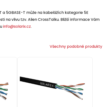
-T a 5GBASE-T může na kabelážích kategorie 5E
osti na vlivu tzv. Alien CrossTalku. Bližší informace Vám
lu
info@solarix.cz
.
Všechny podobné produkty