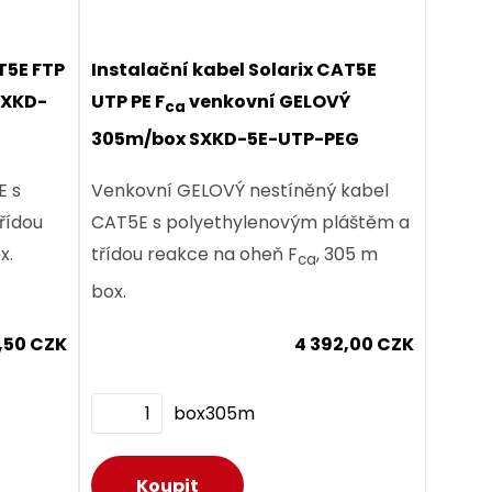
T5E FTP
Instalační kabel Solarix CAT5E
SXKD-
UTP PE F
venkovní GELOVÝ
ca
305m/box SXKD-5E-UTP-PEG
E s
Venkovní GELOVÝ nestíněný kabel
řídou
CAT5E s polyethylenovým pláštěm a
x.
třídou reakce na oheň F
, 305 m
ca
box.
,50 CZK
4 392,00 CZK
box305m