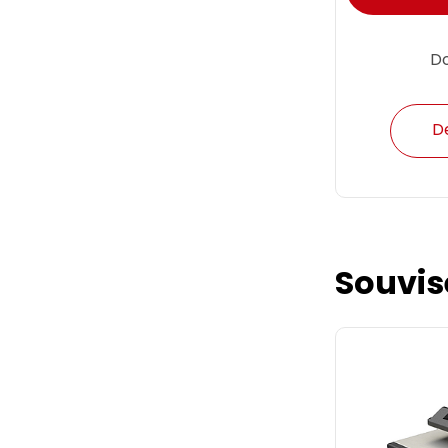
D
D
Souvis