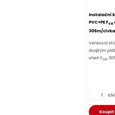
Instalační 
PVC+PE F
ca
305m/cívka
Venkovní stí
dvojitým plá
oheň F
, 30
ca
cí