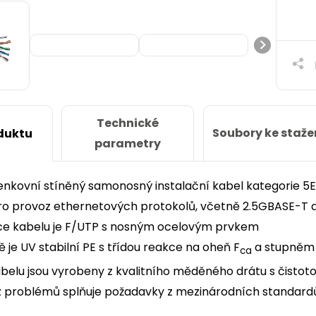
Technické
Soubory ke staže
duktu
parametry
venkovní stíněný samonosný instalační kabel kategorie 5
ro provoz ethernetových protokolů, včetně 2.5GBASE-T
ce kabelu je F/UTP s nosným ocelovým prvkem
ě je UV stabilní PE s třídou reakce na oheň F
a stupněm k
ca
belu jsou vyrobeny z kvalitního měděného drátu s čistot
 problémů splňuje požadavky z mezinárodních standardů I