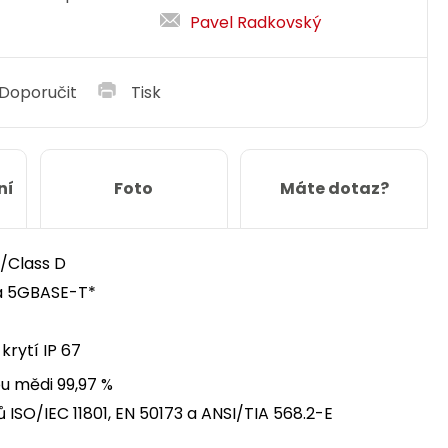
Pavel Radkovský
Doporučit
Tisk
ní
Foto
Máte dotaz?
E/Class D
 a 5GBASE-T*
rytí IP 67
ou mědi 99,97 %
SO/IEC 11801, EN 50173 a ANSI/TIA 568.2-E