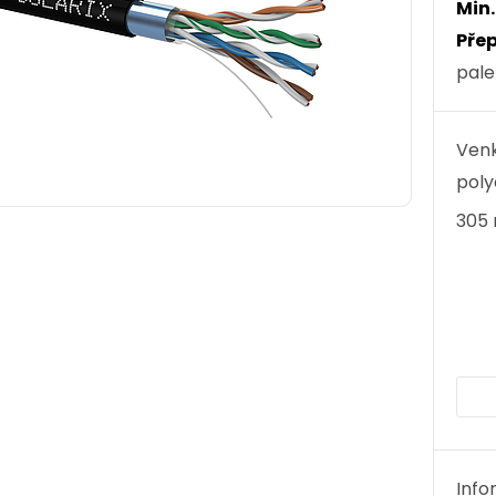
Min
Přep
pale
Venk
poly
305 
Info