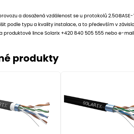
provozu a dosažená vzdálenost se u protokolů 2.5GBASE
išit podle typu a kvality instalace, a to především v závisl
na produktové lince Solarix +420 840 505 555 nebo e-mai
né produkty