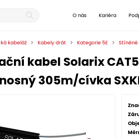
O nás
Kariéra
Pod
cká kabeláž
Kabely drát
Kategorie 5E
Stíněné
ační kabel Solarix CAT5
nosný 305m/cívka SXK
Zna
Zár
Obj
Měr