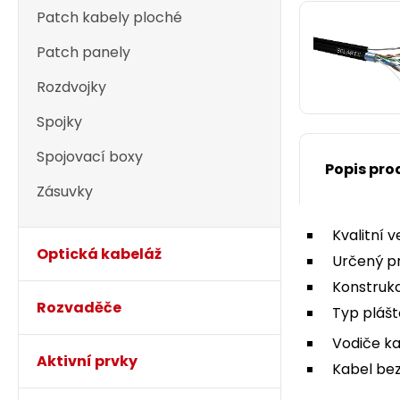
Patch kabely ploché
Patch panely
Rozdvojky
Spojky
Spojovací boxy
Popis pro
Zásuvky
Kvalitní 
Optická kabeláž
Určený p
Konstruk
Rozvaděče
Typ plášt
Vodiče ka
Aktivní prvky
Kabel bez