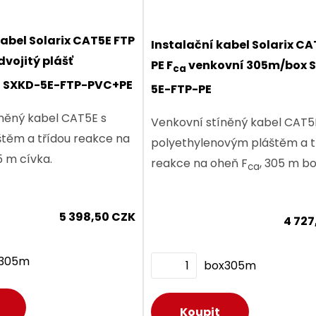
kabel Solarix CAT5E FTP
Instalační kabel Solarix CA
dvojitý plášť
PE F
venkovní 305m/box 
ca
 SXKD-5E-FTP-PVC+PE
5E-FTP-PE
něný kabel CAT5E s
Venkovní stíněný kabel CAT5
štěm a třídou reakce na
polyethylenovým pláštěm a t
5 m cívka.
reakce na oheň F
, 305 m bo
ca
5 398,50 CZK
4 727
v305m
box305m