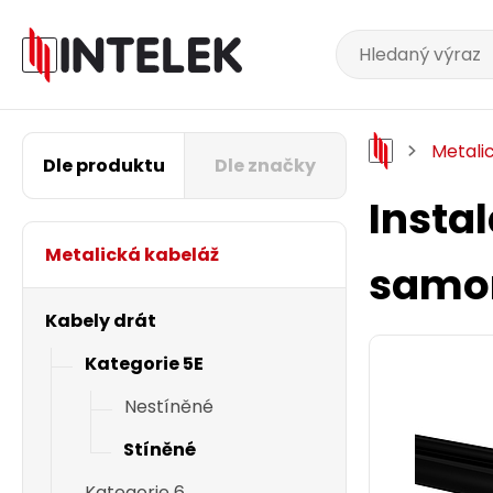
Metali
Dle produktu
Dle značky
Instal
Metalická kabeláž
samo
Kabely drát
Kategorie 5E
Nestíněné
Stíněné
Kategorie 6