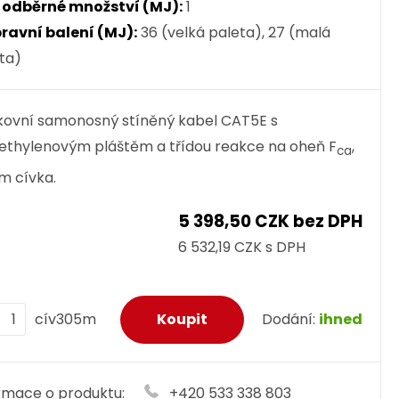
. odběrné množství (MJ):
1
ravní balení (MJ):
36 (velká paleta), 27 (malá
ta)
ovní samonosný stíněný kabel CAT5E s
ethylenovým pláštěm a třídou reakce na oheň F
,
ca
m cívka.
5 398,50 CZK bez DPH
6 532,19 CZK s DPH
cív305m
Dodání:
ihned
rmace o produktu:
+420 533 338 803