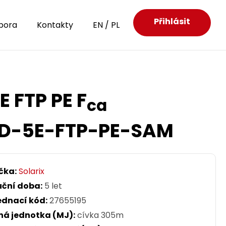
Přihlásit
pora
Kontakty
EN
/
PL
E FTP PE F
ca
D-5E-FTP-PE-SAM
čka:
Solarix
uční doba:
5 let
ednací kód:
27655195
ná jednotka (MJ):
cívka 305m