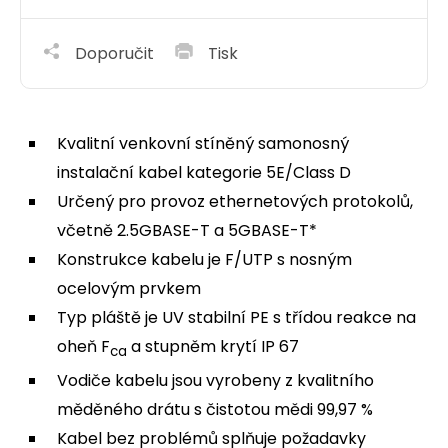
Doporučit
Tisk
Kvalitní venkovní stíněný samonosný
instalační kabel kategorie 5E/Class D
Určený pro provoz ethernetových protokolů,
včetně 2.5GBASE-T a 5GBASE-T*
Konstrukce kabelu je F/UTP s nosným
ocelovým prvkem
Typ pláště je UV stabilní PE s třídou reakce na
oheň F
a stupněm krytí IP 67
ca
Vodiče kabelu jsou vyrobeny z kvalitního
měděného drátu s čistotou mědi 99,97 %
Kabel bez problémů splňuje požadavky