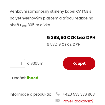
Venkovní samonosný stíněný kabel CAT5E s
polyethylenovým pláštěm a třídou reakce na
oheň F
, 305 m cívka.
ca
5 398,50 CZK bez DPH
6 532,19 CZK s DPH
cív305m
Dodání:
ihned
Informace o produktu:
+420 533 338 803
Pavel Radkovský