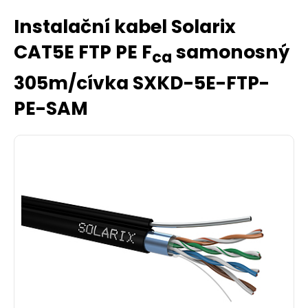
Instalační kabel Solarix
CAT5E FTP PE F
samonosný
ca
305m/cívka SXKD-5E-FTP-
PE-SAM