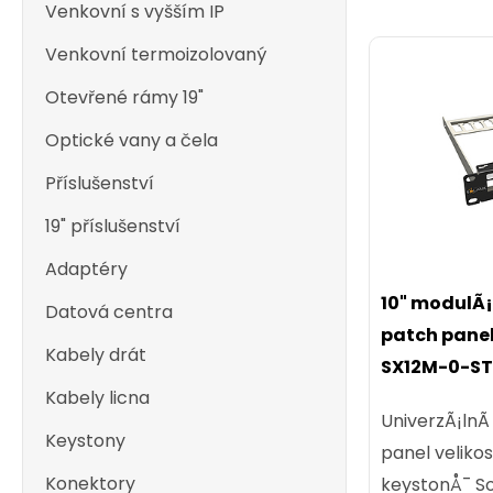
Venkovní s vyšším IP
Venkovní termoizolovaný
Otevřené rámy 19"
Optické vany a čela
Příslušenství
19" příslušenství
Adaptéry
10" modulÃ
Datová centra
patch panel 
Kabely drát
SX12M-0-ST
Kabely licna
UniverzÃ¡lnÃ
Keystony
panel velikos
Konektory
keystonÅ¯ Sol