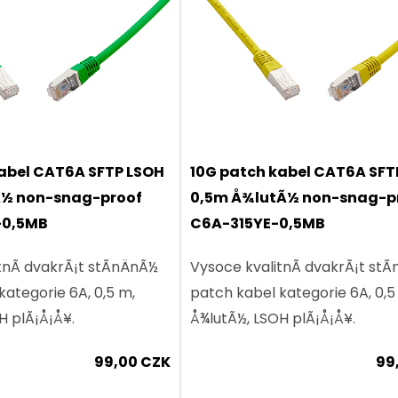
abel CAT6A SFTP LSOH
10G patch kabel CAT6A SFT
Ã½ non-snag-proof
0,5m Å¾lutÃ½ non-snag-p
-0,5MB
C6A-315YE-0,5MB
nÃ­ dvakrÃ¡t stÃ­nÄnÃ½
Vysoce kvalitnÃ­ dvakrÃ¡t stÃ­
kategorie 6A, 0,5 m,
patch kabel kategorie 6A, 0,5
H plÃ¡Å¡Å¥.
Å¾lutÃ½, LSOH plÃ¡Å¡Å¥.
99,00 CZK
99