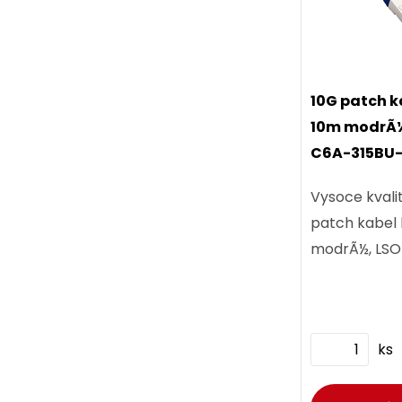
10G patch k
10m modrÃ½
C6A-315BU
Vysoce kvalit
patch kabel 
modrÃ½, LSOH
ks