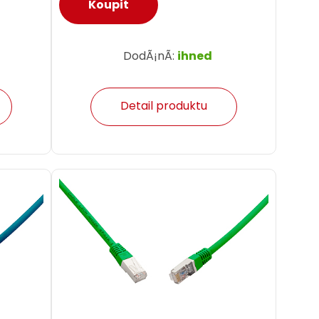
DodÃ¡nÃ­:
ihned
Detail produktu