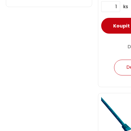
ks
D
D