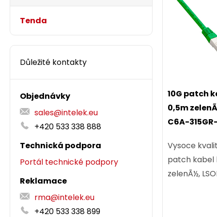
Tenda
Důležité kontakty
10G patch k
Objednávky
0,5m zelen
sales@intelek.eu
C6A-315GR
+420 533 338 888
Technická podpora
Vysoce kvalit
patch kabel 
Portál technické podpory
zelenÃ½, LSO
Reklamace
rma@intelek.eu
+420 533 338 899