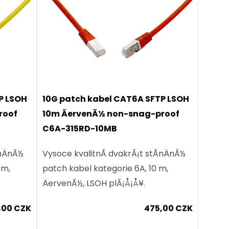
P LSOH
10G patch kabel CAT6A SFTP LSOH
roof
10m ÄervenÃ½ non-snag-proof
C6A-315RD-10MB
nÄnÃ½
Vysoce kvalitnÃ­ dvakrÃ¡t stÃ­nÄnÃ½
 m,
patch kabel kategorie 6A, 10 m,
ÄervenÃ½, LSOH plÃ¡Å¡Å¥.
,00 CZK
475,00 CZK