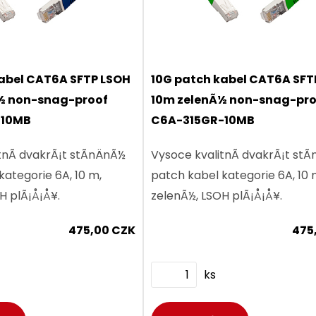
abel CAT6A SFTP LSOH
10G patch kabel CAT6A SFT
 non-snag-proof
10m zelenÃ½ non-snag-pr
-10MB
C6A-315GR-10MB
nÃ­ dvakrÃ¡t stÃ­nÄnÃ½
Vysoce kvalitnÃ­ dvakrÃ¡t stÃ­
kategorie 6A, 10 m,
patch kabel kategorie 6A, 10 
 plÃ¡Å¡Å¥.
zelenÃ½, LSOH plÃ¡Å¡Å¥.
475,00 CZK
475
ks