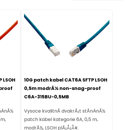
P LSOH
10G patch kabel CAT6A SFTP LSOH
proof
0,5m modrÃ½ non-snag-proof
C6A-315BU-0,5MB
nÄnÃ½
Vysoce kvalitnÃ­ dvakrÃ¡t stÃ­nÄnÃ½
 m,
patch kabel kategorie 6A, 0,5 m,
modrÃ½, LSOH plÃ¡Å¡Å¥.