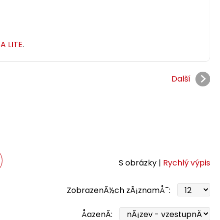
A LITE
.
Další
S obrázky |
Rychlý výpis
ZobrazenÃ½ch zÃ¡znamÅ¯:
ÅazenÃ­: