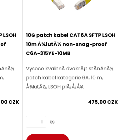
P LSOH
10G patch kabel CAT6A SFTP LSOH
oof
10m Å¾lutÃ½ non-snag-proof
C6A-315YE-10MB
nÄnÃ½
Vysoce kvalitnÃ­ dvakrÃ¡t stÃ­nÄnÃ½
m,
patch kabel kategorie 6A, 10 m,
Å¾lutÃ½, LSOH plÃ¡Å¡Å¥.
,00 CZK
475,00 CZK
ks