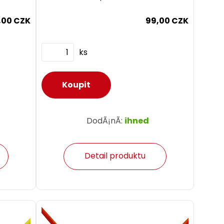
,00 CZK
99,00 CZK
ks
DodÃ¡nÃ­:
ihned
Detail produktu