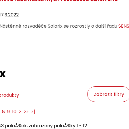
17.3.2022
Nástěnné rozvaděče Solarix se rozrostly o další řadu
SENS
ix
Zobrazit filtry
produkty
8
9
10
>
>>
>|
43 poloÅ¾ek, zobrazeny poloÅ¾ky 1 - 12