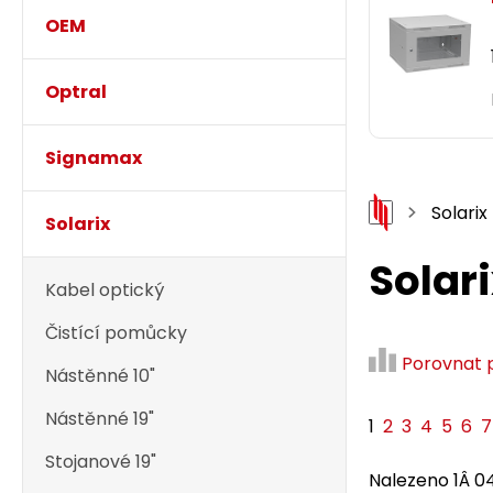
OEM
Optral
Signamax
Solarix
Solarix
Solar
Kabel optický
Čistící pomůcky
Porovnat 
Nástěnné 10"
Nástěnné 19"
1
2
3
4
5
6
7
Stojanové 19"
Nalezeno 1Â 0