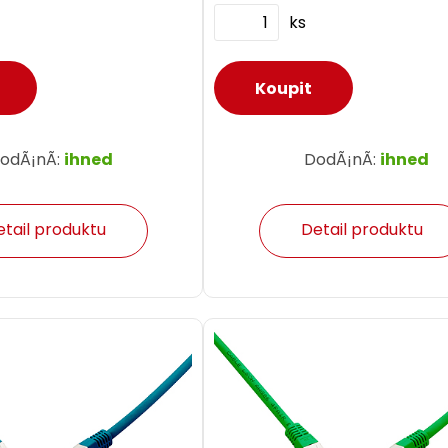
ks
odÃ¡nÃ­:
ihned
DodÃ¡nÃ­:
ihned
etail produktu
Detail produktu