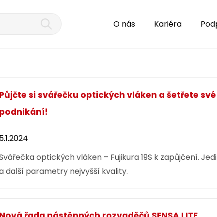
O nás
Kariéra
Pod
Půjčte si svářečku optických vláken a šetřete své
podnikání!
5.1.2024
Svářečka optických vláken – Fujikura 19S k zapůjčení. Je
a další parametry nejvyšší kvality.
Nová řada nástěnných rozvaděčů SENSA LITE