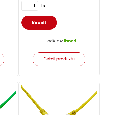
ks
DodÃ¡nÃ­:
ihned
Detail produktu