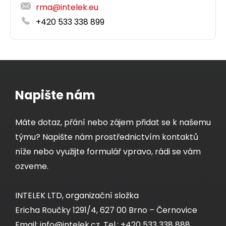
rma@intelek.eu
+420 533 338 899
Napište nám
Máte dotaz, přání nebo zájem přidat se k našemu
týmu? Napište nám prostřednictvím kontaktů
níže nebo využijte formulář vpravo, rádi se vám
ozveme.
INTELEK LTD, organizační složka
Ericha Roučky 1291/4, 627 00 Brno – Černovice
Email: info@intelek.cz, Tel.: +420 533 338 888