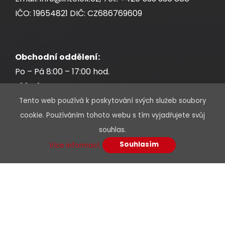
IČO: 19654821 DIČ: CZ686769609
Obchodní oddělení:
Po – Pá 8:00 – 17:00 hod.
Sklad:
Po – Pá 7:30 – 17:00 hod.
Tento web používá k poskytování svých služeb soubory
cookie. Používáním tohoto webu s tím vyjadřujete svůj
souhlas.
Souhlasím
Více informací.
* Povinné údaje jsou označeny hvězdičkou
Jméno a příjmení