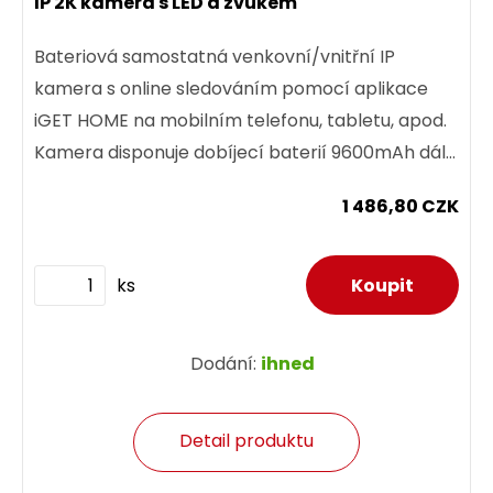
IP 2K kamera s LED a zvukem
Bateriová samostatná venkovní/vnitřní IP
kamera s online sledováním pomocí aplikace
iGET HOME na mobilním telefonu, tabletu, apod.
Kamera disponuje dobíjecí baterií 9600mAh dále
obousměrný přenos zvuku...
1 486,80 CZK
ks
Dodání:
ihned
Detail produktu