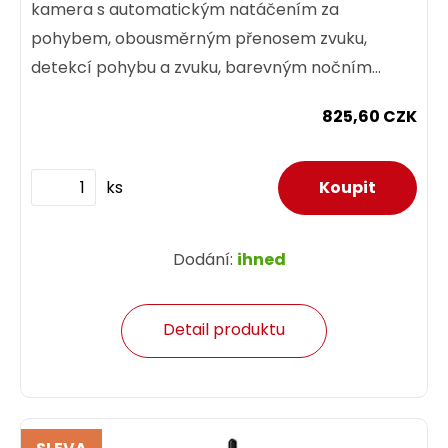
kamera s automatickým natáčením za
pohybem, obousměrným přenosem zvuku,
detekcí pohybu a zvuku, barevným nočním
viděním pomocí LED svícení a IR přísvitem až...
825,60 CZK
ks
Dodání:
ihned
Detail produktu