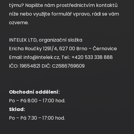
týmu? Napište nám prostřednictvím kontaktů
níže nebo využijte formulář vpravo, rádi se vám
ozveme.
INTELEK LTD, organizační složka
Ericha Roučky 1291/4, 627 00 Brno – Černovice
Email: info@intelek.cz, Tel.: +420 533 338 888
IČO: 19654821 DIČ: CZ686769609
Obchodní oddělení:
Po – Pá 8:00 – 17:00 hod.
Sklad:
Po – Pá 7:30 – 17:00 hod.