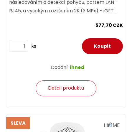
následováním a detekcí pohybu, portem LAN -
RJ45, a vysokým rozlišením 2K (3 MPx) - iGET
HOME Camera CS4 White
577,70 CZK
ks
Dodání:
ihned
Detail produktu
SLEVA