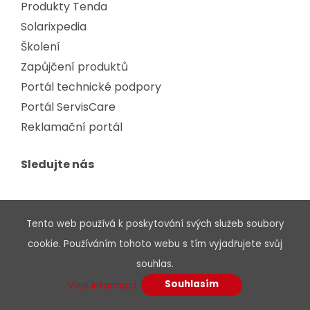
Produkty Tenda
Solarixpedia
Školení
Zapůjčení produktů
Portál technické podpory
Portál ServisCare
Reklamační portál
Sledujte nás
LinkedIn
Tento web používá k poskytování svých služeb soubory
Facebook
cookie. Používáním tohoto webu s tím vyjadřujete svůj
YouTube
souhlas.
RSS
Souhlasím
Více informací.