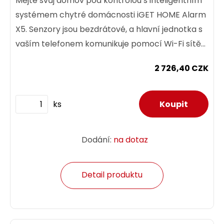
Mějte svůj domov pod kontrolou s inteligentním
systémem chytré domácnosti iGET HOME Alarm
X5. Senzory jsou bezdrátové, a hlavní jednotka s
vaším telefonem komunikuje pomocí Wi-Fi sítě
nebo zasíláním...
2 726,40 CZK
ks
Dodání:
na dotaz
Detail produktu