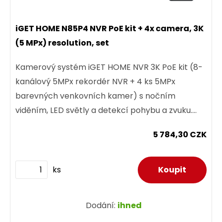
iGET HOME N85P4 NVR PoE kit + 4x camera, 3K
(5 MPx) resolution, set
Kamerový systém iGET HOME NVR 3K PoE kit (8-
kanálový 5MPx rekordér NVR + 4 ks 5MPx
barevných venkovních kamer) s nočním
viděním, LED světly a detekcí pohybu a zvuku.
Voděodolné kamery disponují...
5 784,30 CZK
ks
Dodání:
ihned