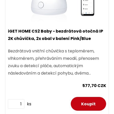
iGET HOME CS2 Baby - bezdrátová otočná IP
2K chůvička, 2x obal v balení Pink/Blue
Bezdrátová vnitřní chůvička s teploměrem,
vlhkoměrem, přehráváním meodií, přenosem
zvuku a detekcí pláče, automatickým
následováním a detekcí pohybu, dvěma
vyměnitelnými kryty v balení, a vysokým...
577,70 CZK
ks