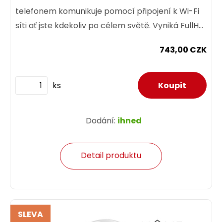
telefonem komunikuje pomocí připojení k Wi-Fi
síti ať jste kdekoliv po célem světě. Vyniká FullHD
rozlišením obrazu a...
743,00 CZK
ks
Dodání:
ihned
Detail produktu
SLEVA