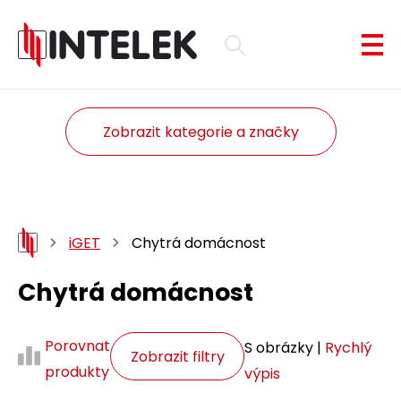
Zobrazit kategorie a značky
iGET
Chytrá domácnost
Chytrá domácnost
Porovnat
S obrázky |
Rychlý
Zobrazit filtry
produkty
výpis