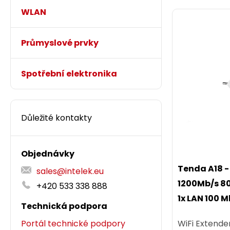
WLAN
Průmyslové prvky
Spotřební elektronika
Důležité kontakty
Objednávky
Tenda A18 -
sales@intelek.eu
1200Mb/s 802.11ac/b/g/n, 2x 2dBi,
+420 533 338 888
1x LAN 100 M
Technická podpora
WiFi Extende
Portál technické podpory