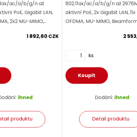
1ax/ac/a/b/g/n až
802.11ax/ac/a/b/g/n až 2976
tivní PoE, Gigabit LAN,
aktivní PoE, 2x Gigabit LAN, 11x
DMA, 2x2 MU-MIMO,
OFDMA, MU-MIMO, Beamform
 Fast roaming 802.11
Fast roaming 802.11 k/v/r, WP
1 892,60 CZK
2 553
E, 2x interní anténa
4x interní anténa 4dBi, až 254.
ks
Dodání:
ihned
Dodání:
ihned
etail produktu
Detail produktu