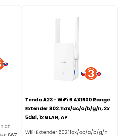
0
Tenda A23 - WiFi 6 AX1500 Range
Extender 802.11ax/ac/a/b/g/n, 2x
t
5dBi, 1x GLAN, AP
/n až
WiFi Extender 802.11ax/ac/a/b/g/n
Hz: 867