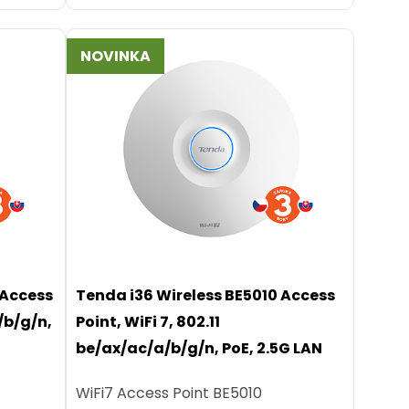
NOVINKA
 Access
Tenda i36 Wireless BE5010 Access
a/b/g/n,
Point, WiFi 7, 802.11
be/ax/ac/a/b/g/n, PoE, 2.5G LAN
WiFi7 Access Point BE5010