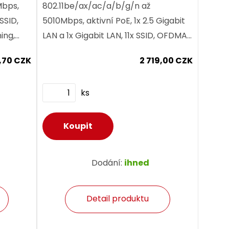
Mbps,
802.11be/ax/ac/a/b/g/n až
 SSID,
5010Mbps, aktivní PoE, 1x 2.5 Gigabit
ing,
LAN a 1x Gigabit LAN, 11x SSID, OFDMA,
A3-SAE,
MU-MIMO, MLO, Beamforming, Fast
,70 CZK
2 719,00 CZK
..
roaming 802.11 k/v/r, WPA3-SAE, 5x...
ks
Dodání:
ihned
Detail produktu