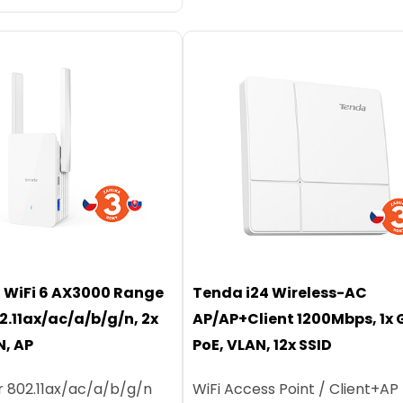
 WiFi 6 AX3000 Range
Tenda i24 Wireless-AC
2.11ax/ac/a/b/g/n, 2x
AP/AP+Client 1200Mbps, 1x 
N, AP
PoE, VLAN, 12x SSID
r 802.11ax/ac/a/b/g/n
WiFi Access Point / Client+AP