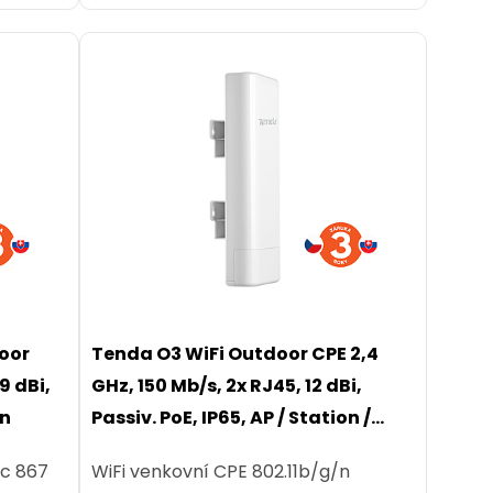
oor
Tenda O3 WiFi Outdoor CPE 2,4
9 dBi,
GHz, 150 Mb/s, 2x RJ45, 12 dBi,
on
Passiv. PoE, IP65, AP / Station /
WISP / WDS Repeater / Router
ac 867
WiFi venkovní CPE 802.11b/g/n