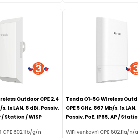
reless Outdoor CPE 2,4
Tenda O1-5G Wireless Outd
s, 1x LAN, 8 dBi, Passiv.
CPE 5 GHz, 867 Mb/s, 1x LAN, 
P / Station / WISP
Passiv. PoE, IP65, AP / Stati
í CPE 802.11b/g/n
WiFi venkovní CPE 802.11a/n/