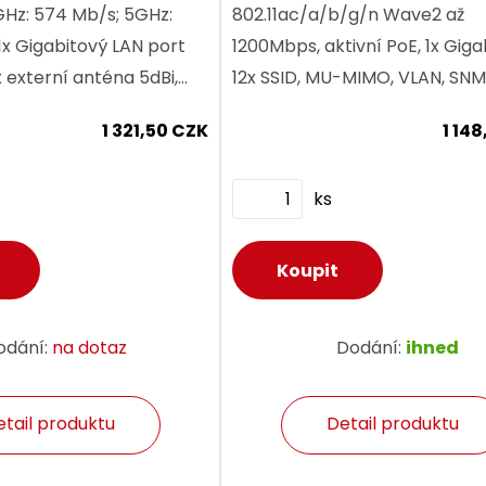
Hz: 574 Mb/s; 5GHz:
802.11ac/a/b/g/n Wave2 až
1x Gigabitový LAN port
1200Mbps, aktivní PoE, 1x Giga
 externí anténa 5dBi,
12x SSID, MU-MIMO, VLAN, SNM
i+ Mesh, MU-MIMO,
interní anténa 4dBi, až 256 kl
1 321,50 CZK
1 14
cess Point, WPS,...
ks
odání:
na dotaz
Dodání:
ihned
etail produktu
Detail produktu