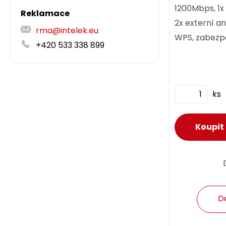
1200Mbps, 1x
Reklamace
2x externí a
rma@intelek.eu
WPS, zabez
+420 533 338 899
Rozšíření stáv
ks
D