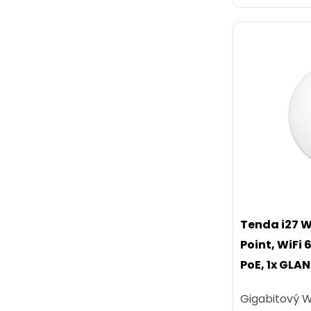
Tenda i27 W
Point, WiFi 
PoE, 1x GLAN
Gigabitový W