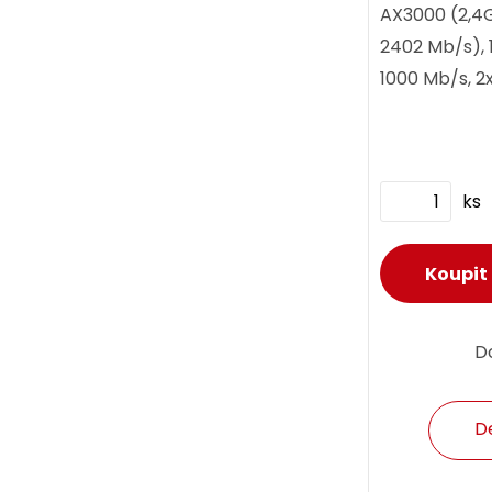
AX3000 (2,4G
2402 Mb/s), 
1000 Mb/s, 2x
podpora WiF
Repeater / Ac
ks
D
D