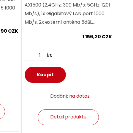
AX1500 (2,4GHz: 300 Mb/s; 5GHz: 1201
45 1000
Mb/s), 1x Gigabitový LAN port 1000
Mb/s, 2x externí anténa 5dBi,
čení
podpora WiFi+ Mesh, MU-MIMO,
,90 CZK
1 156,20 CZK
Repeater / Access Point, WPS,...
ks
Dodání:
na dotaz
Detail produktu