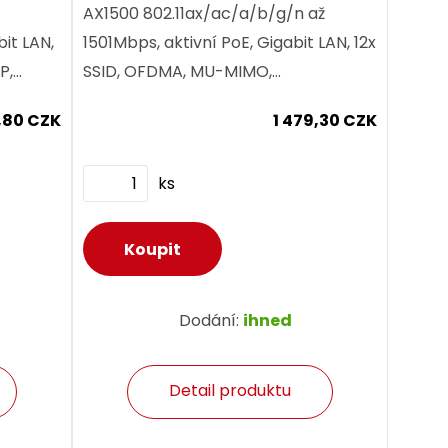
AX1500 802.11ax/ac/a/b/g/n až
bit LAN,
1501Mbps, aktivní PoE, Gigabit LAN, 12x
P,
SSID, OFDMA, MU-MIMO,
ientů
Beamforming, Fast roaming 802.11
8,80 CZK
1 479,30 CZK
k/v/r, WPA3-SAE, interní anténa 4dBi,
až 256...
ks
Dodání:
ihned
Detail produktu