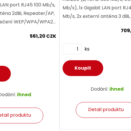
 LAN port RJ45 100 Mb/s,
Mb/s), 1x Gigabit LAN port RJ
nténa 2dBi, Repeater/AP,
Mb/s, 2x externí anténa 3 dBi,
pečení WEP/WPA/WPA2.
Repeater / AP, WPS, zabezpe
ající WiFi sítě.
709
WEP/WPA/WPA2. Rozšíření...
561,20 CZK
ks
Dodání:
ihned
Dodání:
ihned
Detail produktu
etail produktu