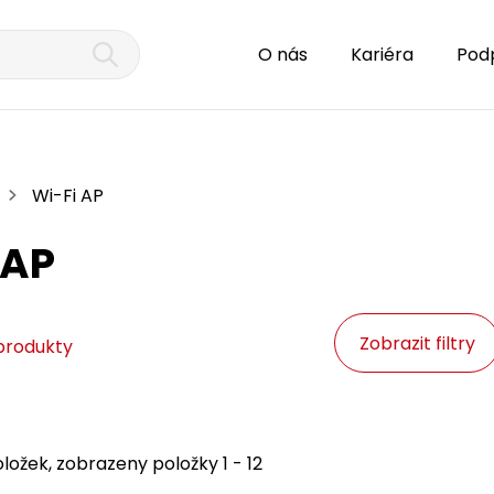
O nás
Kariéra
Pod
Wi-Fi AP
 AP
Zobrazit filtry
produkty
ložek, zobrazeny položky 1 - 12