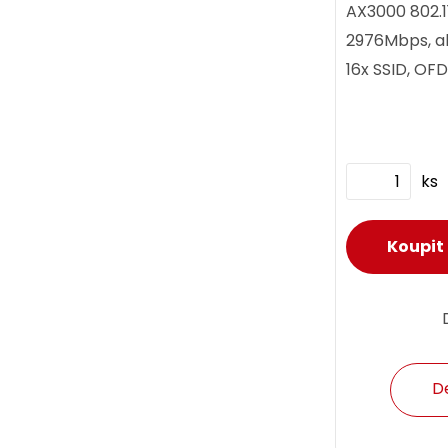
AX3000 802.1
2976Mbps, ak
16x SSID, OF
Beamforming,
k/v, WPA3-SA
4dBi,...
ks
D