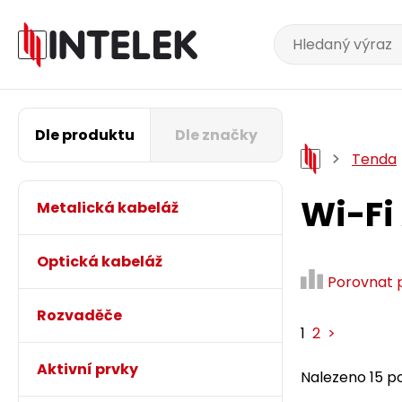
Dle produktu
Dle značky
Tenda
Wi-Fi
Metalická kabeláž
Optická kabeláž
Porovnat 
Rozvaděče
1
2
>
Aktivní prvky
Nalezeno 15 po