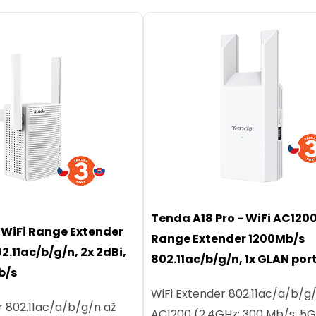
Tenda A18 Pro - WiFi AC120
 WiFi Range Extender
Range Extender 1200Mb/s
802.11ac/b/g/n, 1x GLAN por
b/s
WiFi Extender 802.11ac/a/b/g
r 802.11ac/a/b/g/n až
AC1200 (2,4GHz: 300 Mb/s; 5G