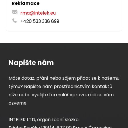
Reklamace
rma@intelek.eu
+420 533 338 899
Napište nám
Máte dotaz, přání nebo zájem přidat se k našemu
týmu? Napište nám prostřednictvím kontaktů
níže nebo využijte formulář vpravo, rádi se vám
ozveme.
INTELEK LTD, organizační složka
Ericha Roučky 1291/4, 627 00 Brno – Černovice