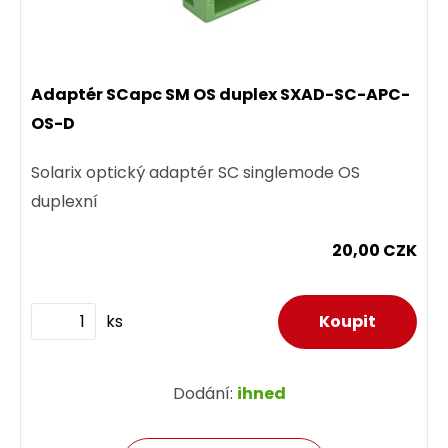
Adaptér SCapc SM OS duplex SXAD-SC-APC-
OS-D
Solarix optický adaptér SC singlemode OS
duplexní
20,00 CZK
ks
Dodání:
ihned