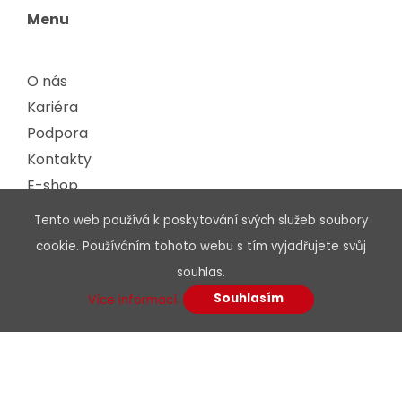
Menu
O nás
Kariéra
Podpora
Kontakty
E-shop
Tento web používá k poskytování svých služeb soubory
Dokumenty
cookie. Používáním tohoto webu s tím vyjadřujete svůj
souhlas.
Obchodní podmínky
Souhlasím
Více informací.
Podmínky dodavatelé
Etický kodex
Certifikáty, osvědčení
Zpracování odpadu