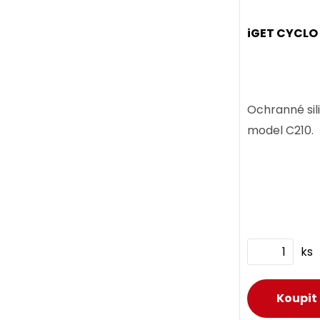
iGET CYCLO
Ochranné sil
model C210.
ks