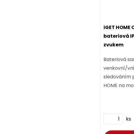
iGET HOME C
bateriová I
zvukem
Bateriová s
venkovní/vni
sledováním 
HOME na mobi
apod. Kamera
baterií 960
přenos zvuku.
ks