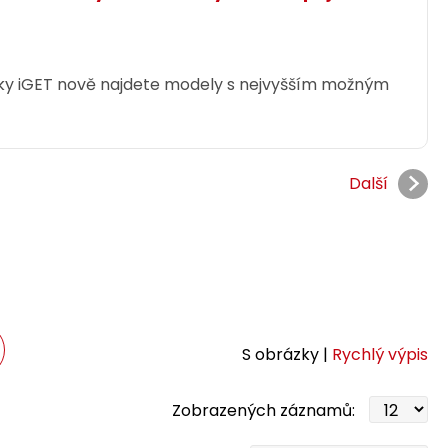
y iGET nově najdete modely s nejvyšším možným
Další
S obrázky |
Rychlý výpis
Zobrazených záznamů: