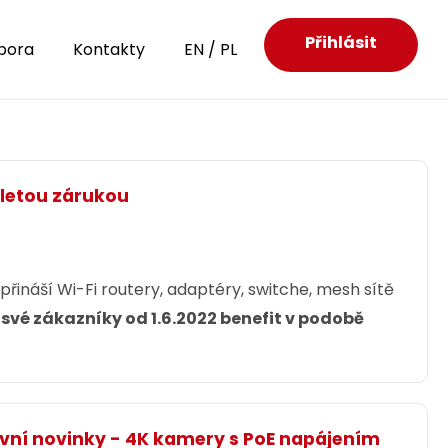
Přihlásit
pora
Kontakty
EN
/
PL
letou zárukou
ináší Wi-Fi routery, adaptéry, switche, mesh sítě
své zákazníky od 1.6.2022 benefit v podobě
ivní novinky - 4K kamery s PoE napájením