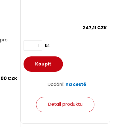
247,11 CZK
 pro
ks
,00 CZK
Dodání:
na cestě
Detail produktu