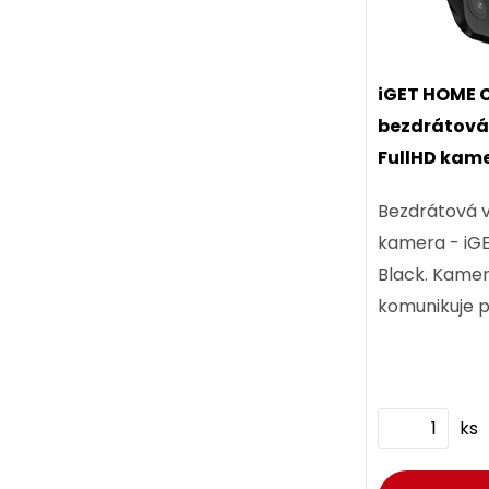
iGET HOME C
bezdrátová 
FullHD kame
Bezdrátová v
kamera - i
Black. Kame
komunikuje p
síti ať jste 
Vyniká FullHD
ks