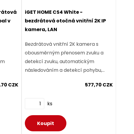
drátová
iGET HOME CS4 White -
bal v
bezdrátová otočná vnitřní 2K IP
kamera, LAN
Bezdrátová vnitřní 2K kamera s
obousměrným přenosem zvuku a
em
detekcí zvuku, automatickým
následováním a detekcí pohybu,
 a
portem LAN - RJ45, a vysokým
,70 CZK
577,70 CZK
rozlišením 2K (3 MPx) - iGET HOME
 a
Camera CS4 White
ks