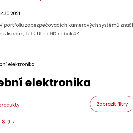
14.10.2021
V portfoliu zabezpečovacích kamerových systémů značk
rozlišením, totiž Ultra HD neboli 4K.
bní elektronika
ební elektronika
Zobrazit filtry
produkty
8
9
>