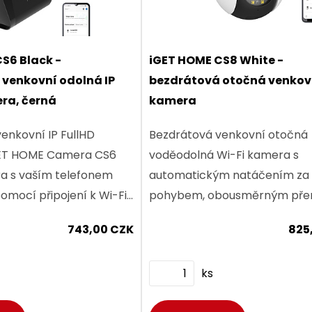
S6 Black -
iGET HOME CS8 White -
venkovní odolná IP
bezdrátová otočná venkovn
ra, černá
kamera
enkovní IP FullHD
Bezdrátová venkovní otočná
GET HOME Camera CS6
voděodolná Wi-Fi kamera s
ra s vaším telefonem
automatickým natáčením za
omocí připojení k Wi-Fi
pohybem, obousměrným př
kdekoliv po célem světě.
zvuku, detekcí pohybu a zvuku
743,00 CZK
825
 rozlišením obrazu a...
barevným nočním viděním p
LED svícení a IR přísvitem až...
ks