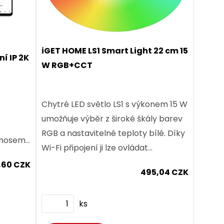
iGET HOME LS1 Smart Light 22 cm 15
í IP 2K
W RGB+CCT
Chytré LED světlo LS1 s výkonem 15 W
umožňuje výběr z široké škály barev
RGB a nastavitelné teploty bílé. Díky
enosem
Wi-Fi připojení ji lze ovládat
,
prostřednictvím mobilní aplikace.
,60 CZK
omocí
495,04 CZK
Nabízí možnost úpravy...
ks