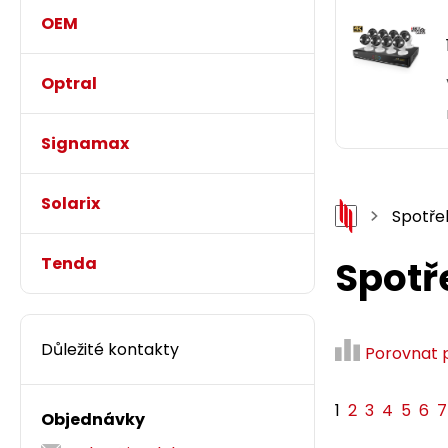
OEM
Optral
Signamax
Solarix
Spotře
Tenda
Spotř
Důležité kontakty
Porovnat 
1
2
3
4
5
6
7
Objednávky