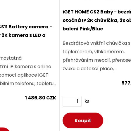
iGET HOME CS2 Baby - bez
otočná IP 2K chůvička, 2x o
S11 Battery camera -
balení Pink/Blue
P 2K kamera s LED a
Bezdrátová vnitřní chůvička s
teploměrem, vlhkoměrem,
amostatná
přehráváním meodií, přenos
třní IP kamera s online
zvuku a detekcí pláče,
pomocí aplikace iGET
automatickým následováním
577
lním telefonu, tabletu,
detekcí pohybu, dvěma
 disponuje dobíjecí
vyměnitelnými kryty v balení,
1 486,80 CZK
0mAh dále obousměrný
ks
vysokým...
..