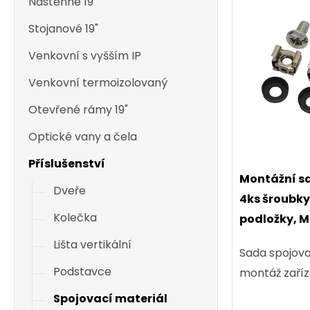
Nástěnné 19"
Stojanové 19"
Venkovní s vyšším IP
Venkovní termoizolovaný
Otevřené rámy 19"
Optické vany a čela
Příslušenství
Montážní sa
Dveře
4ks šroubky
Kolečka
podložky, 
Lišta vertikální
Sada spojova
Podstavce
montáž zaříze
Spojovací materiál