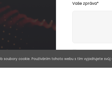
Vaše zpráva*
Souhlasím se zp
b soubory cookie. Používáním tohoto webu s tím vyjadřujete svůj 