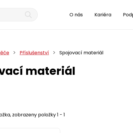
O nás
Kariéra
Pod
děče
Příslušenství
Spojovací materiál
vací materiál
ožka, zobrazeny položky 1 - 1