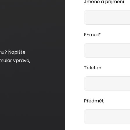
Jméno a příjmení
E-mail*
mu? Napište
mulář vpravo,
Telefon
Předmět