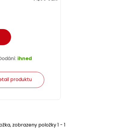
Dodání:
ihned
etail produktu
ožka, zobrazeny položky 1 - 1