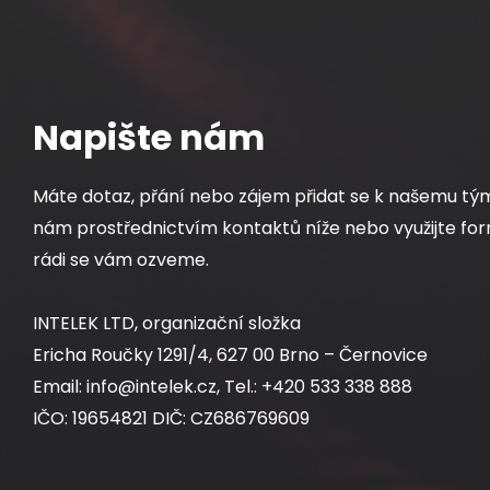
Napište nám
Máte dotaz, přání nebo zájem přidat se k našemu tý
nám prostřednictvím kontaktů níže nebo využijte for
rádi se vám ozveme.
INTELEK LTD, organizační složka
Ericha Roučky 1291/4, 627 00 Brno – Černovice
Email: info@intelek.cz, Tel.: +420 533 338 888
IČO: 19654821 DIČ: CZ686769609