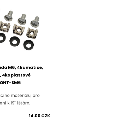
da M6, 4ks matice,
, 4ks plastové
MONT-SM6
cího materiálu, pro
ní k 19" lištám.
14,00 CZK