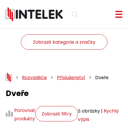
Zobrazit kategorie a značky
Rozvaděče
Příslušenství
Dveře
Dveře
Porovnat
S obrázky |
Rychlý
Zobrazit filtry
produkty
výpis