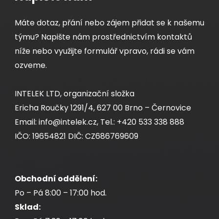
Máte dotaz, přání nebo zájem přidat se k našemu
týmu? Napište nám prostřednictvím kontaktů
níže nebo využijte formulář vpravo, rádi se vám
ozveme.
INTELEK LTD, organizační složka
Ericha Roučky 1291/4, 627 00 Brno – Černovice
Email: info@intelek.cz, Tel.: +420 533 338 888
IČO: 19654821 DIČ: CZ686769609
Obchodní oddělení:
Po – Pá 8:00 – 17:00 hod.
Sklad: