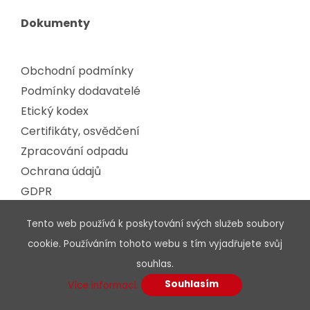
Dokumenty
Obchodní podmínky
Podmínky dodavatelé
Etický kodex
Certifikáty, osvědčení
Zpracování odpadu
Ochrana údajů
GDPR
Tento web používá k poskytování svých služeb soubory
Podpora
cookie. Používáním tohoto webu s tím vyjadřujete svůj
souhlas.
Ke stažení
Souhlasím
Více informací.
Hledat podle parametrů