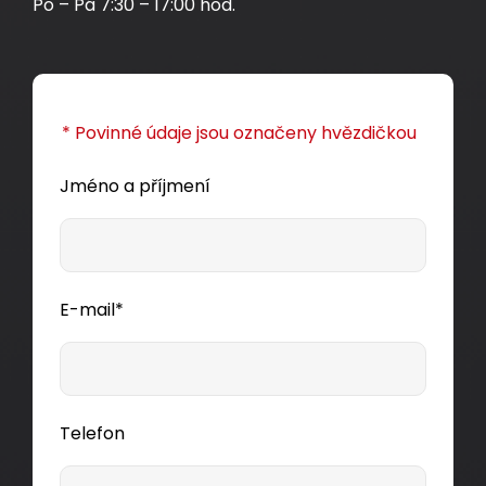
Po – Pá 7:30 – 17:00 hod.
* Povinné údaje jsou označeny hvězdičkou
Jméno a příjmení
E-mail*
Telefon