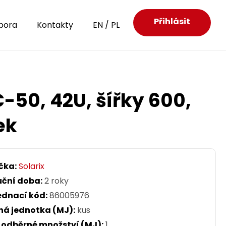
Přihlásit
pora
Kontakty
EN
/
PL
-50, 42U, šířky 600,
ek
čka:
Solarix
uční doba:
2 roky
ednací kód:
86005976
ná jednotka (MJ):
kus
. odběrné množství (MJ):
1