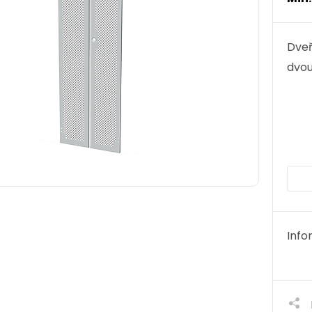
Dveř
dvou
Info