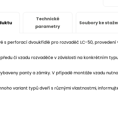
Technické
Soubory ke staže
duktu
parametry
é s perforací dvoukřídlé pro rozvaděč LC-50, provedení 
 vpředu či vzadu rozvaděče v závislosti na konkrétním typu
vybaveny panty a zámky. V případě montáže vzadu nutno
noho variant typů dveří s různými vlastnostmi, informuj