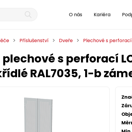
O nás
Kariéra
Pod
děče
Příslušenství
Dveře
Plechové s perforací
 plechové s perforací LC
řídlé RAL7035, 1-b zám
Zna
Zár
Obj
Měr
Min