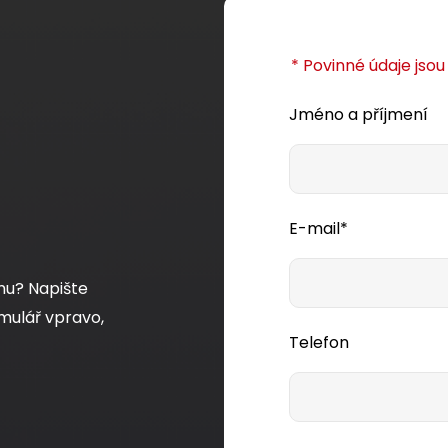
* Povinné údaje jso
Jméno a příjmení
E-mail*
mu? Napište
mulář vpravo,
Telefon