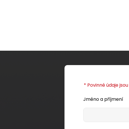
* Povinné údaje jso
Jméno a příjmení