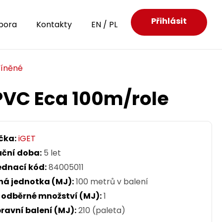
Přihlásit
pora
Kontakty
EN
/
PL
tíněné
 PVC Eca 100m/role
čka:
iGET
uční doba:
5 let
ednací kód:
84005011
ná jednotka (MJ):
100 metrů v balení
. odběrné množství (MJ):
1
ravní balení (MJ):
210 (paleta)