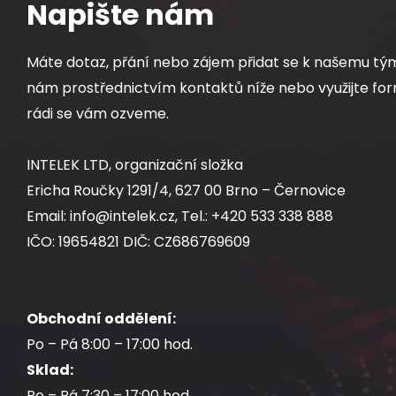
Napište nám
Máte dotaz, přání nebo zájem přidat se k našemu tý
nám prostřednictvím kontaktů níže nebo využijte for
rádi se vám ozveme.
INTELEK LTD, organizační složka
Ericha Roučky 1291/4, 627 00 Brno – Černovice
Email: info@intelek.cz, Tel.: +420 533 338 888
IČO: 19654821 DIČ: CZ686769609
Obchodní oddělení:
Po – Pá 8:00 – 17:00 hod.
Sklad:
Po – Pá 7:30 – 17:00 hod.