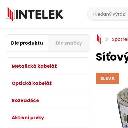
Spotře
Dle produktu
Dle značky
Síťov
Metalická kabeláž
SLEVA
Optická kabeláž
Rozvaděče
Aktivní prvky