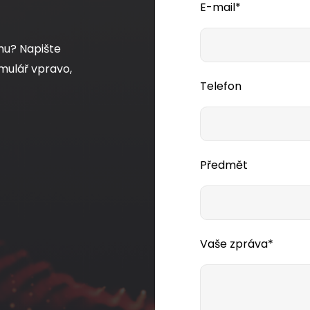
E-mail*
mu? Napište
mulář vpravo,
Telefon
Předmět
Vaše zpráva*