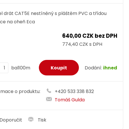
l drát CAT5E nestíněný s pláštěm PVC a třídou
ce na oheň Eca
640,00 CZK bez DPH
774,40 CZK s DPH
bal100m
Dodání:
ihned
rmace o produktu:
+420 533 338 832
Tomáš Gulda
Doporučit
Tisk