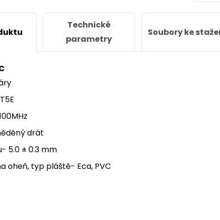
Technické
Soubory ke staže
duktu
parametry
C
áry
AT5E
 100MHz
měděný drát
- 5.0 ± 0.3 mm
a oheň, typ pláště- Eca, PVC