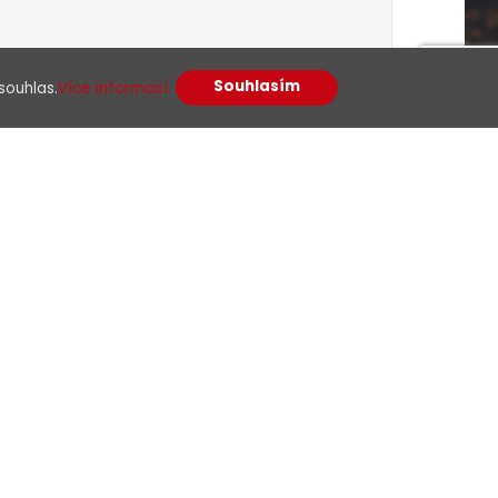
Souhlasím
souhlas.
Více informací.
racováním osobních údajů
odpora
Sledujte nás