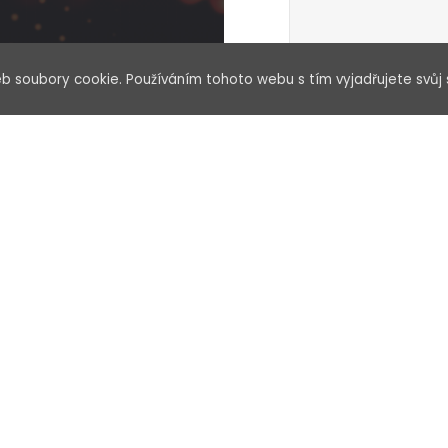
b soubory cookie. Používáním tohoto webu s tím vyjadřujete svůj 
Souhlasím se zp
nu
Dokumenty
P