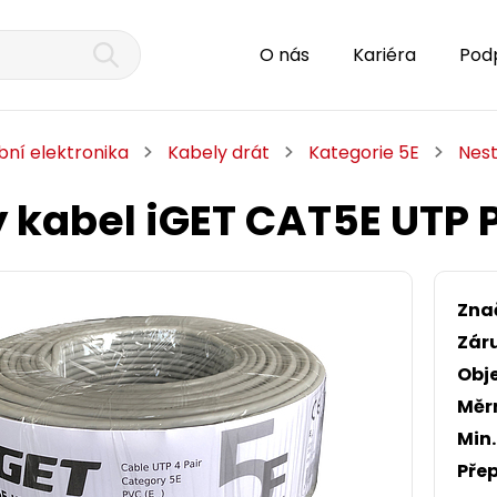
O nás
Kariéra
Pod
bní elektronika
Kabely drát
Kategorie 5E
Nes
ý kabel iGET CAT5E UTP
Zna
Zár
Obj
Měr
Min
Přep