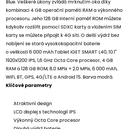
Blue. Veškeré úkony zvládá mrknutím oka díky
kombinaci 4 GB operační paměti RAM a výkonného
procesoru. Jeho 128 GB interní paměť ROM můžete
kdykoliv rozšířit pomocí SDXC karty a vložením SIM
karty se můžete připojit k 4G síti. O delší výdrž bez
nabíjení se stará vysokokapacitní baterie
o velikosti 6 000 mAh.Tablet iGET SMART L40, 10.1"
1920x1200 IPS, 1,6 GHz Octa Core procesor, 4 GB
RAM a 128 GB ROM, 8.0 MPix + 2.0 MPix, 6 000 mAh,
WiFi, BT, GPS, 4G/LTE a Android 15. Barva modrá.
Klíčové parametry
Atraktivní design
LCD displej s technologií IPS
Výkonný Octa Core procesor
Dlouhá výdrž baterie