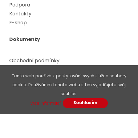
Podpora
Kontakty
E-shop
Dokumenty
Obchodní podmínky
Podmínky dodavatelé
Tento web používá k poskytování svých služeb soubory
Etický kodex
cookie. Používáním tohoto webu s tím vyjadřujete svůj
Certifikáty, osvědčení
souhlas.
Zpracování odpadu
Souhlasím
Více informací.
Ochrana údajů
GDPR
Podpora