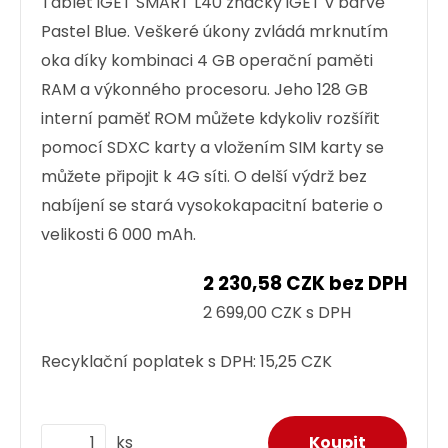
Tablet iGET SMART L40 značky iGET v barvě
Pastel Blue. Veškeré úkony zvládá mrknutím
oka díky kombinaci 4 GB operační paměti
RAM a výkonného procesoru. Jeho 128 GB
interní paměť ROM můžete kdykoliv rozšířit
pomocí SDXC karty a vložením SIM karty se
můžete připojit k 4G síti. O delší výdrž bez
nabíjení se stará vysokokapacitní baterie o
velikosti 6 000 mAh.
2 230,58 CZK bez DPH
2 699,00 CZK s DPH
Recyklační poplatek s DPH:
15,25 CZK
ks