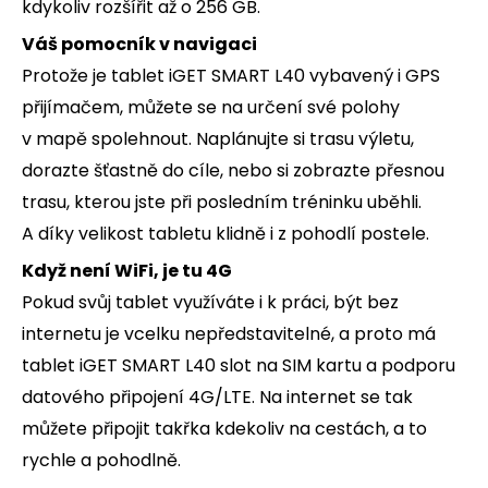
kdykoliv rozšířit až o 256 GB.
Váš pomocník v navigaci
Protože je tablet iGET SMART L40 vybavený i GPS
přijímačem, můžete se na určení své polohy
v mapě spolehnout. Naplánujte si trasu výletu,
dorazte šťastně do cíle, nebo si zobrazte přesnou
trasu, kterou jste při posledním tréninku uběhli.
A díky velikost tabletu klidně i z pohodlí postele.
Když není WiFi, je tu 4G
Pokud svůj tablet využíváte i k práci, být bez
internetu je vcelku nepředstavitelné, a proto má
tablet iGET SMART L40 slot na SIM kartu a podporu
datového připojení 4G/LTE. Na internet se tak
můžete připojit takřka kdekoliv na cestách, a to
rychle a pohodlně.