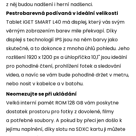
z něj budou nadšení i herní nadšenci.
Pestrobarevná podívaná v ideální velikosti
Tablet iGET SMART L40 má displej, který vás svým
věrným zobrazením barev mile překvapí. Díky
displeji s technologií IPS jsou na něm barvy jako
skutečné, a to dokonce z mnoha úhlů pohledu. Jeho
rozlišení 1920 x 1200 px a úhlopříčka 10,1" jsou ideální
pro pohodlné čtení, prohlížení fotek a sledování
videa, a navíc se vám bude pohodlně držet v metru,
nebo nosit v kabelce a v batohu.
Neomezujte se při ukládání
Velká interní pamět ROM 128 GB vám poskytne
dostatek prostoru pro fotky z dovolené, filmy
a potřebné soubory. A pokud by přeci jen došlo k
jejímu naplnění, díky slotu na SDXC kartu ji můžete