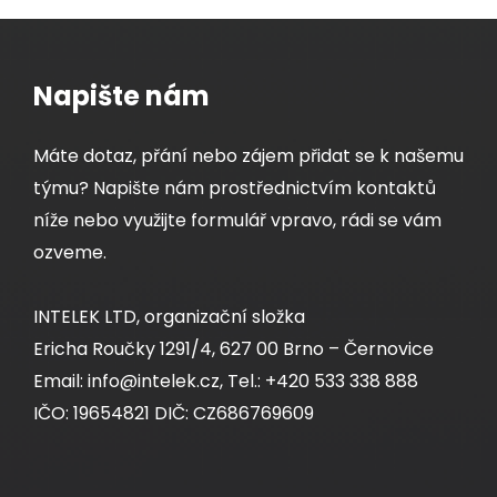
Napište nám
Máte dotaz, přání nebo zájem přidat se k našemu
týmu? Napište nám prostřednictvím kontaktů
níže nebo využijte formulář vpravo, rádi se vám
ozveme.
INTELEK LTD, organizační složka
Ericha Roučky 1291/4, 627 00 Brno – Černovice
Email: info@intelek.cz, Tel.: +420 533 338 888
IČO: 19654821 DIČ: CZ686769609