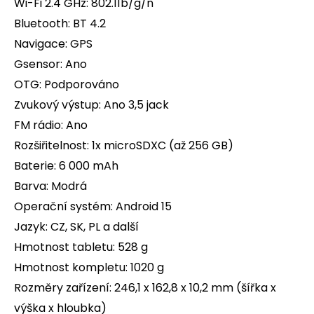
Wi-Fi 2.4 GHz: 802.11b/g/n
Bluetooth: BT 4.2
Navigace: GPS
Gsensor: Ano
OTG: Podporováno
Zvukový výstup: Ano 3,5 jack
FM rádio: Ano
Rozšiřitelnost: 1x microSDXC (až 256 GB)
Baterie: 6 000 mAh
Barva: Modrá
Operační systém: Android 15
Jazyk: CZ, SK, PL a další
Hmotnost tabletu: 528 g
Hmotnost kompletu: 1020 g
Rozměry zařízení: 246,1 x 162,8 x 10,2 mm (šířka x
výška x hloubka)