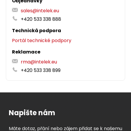
Objednávky
sales@intelek.eu
+420 533 338 888
Technická podpora
Portál technické podpory
Reklamace
rma@intelek.eu
+420 533 338 899
Napište nám
Máte dotaz, přání nebo zájem přidat se k našemu