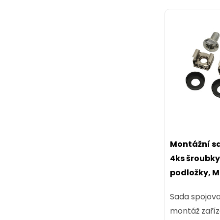
Montážní sa
4ks šroubky
podložky, 
Sada spojova
montáž zaříze