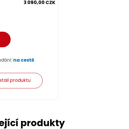
3 090,00 CZK
odání:
na cestě
etail produktu
ející produkty