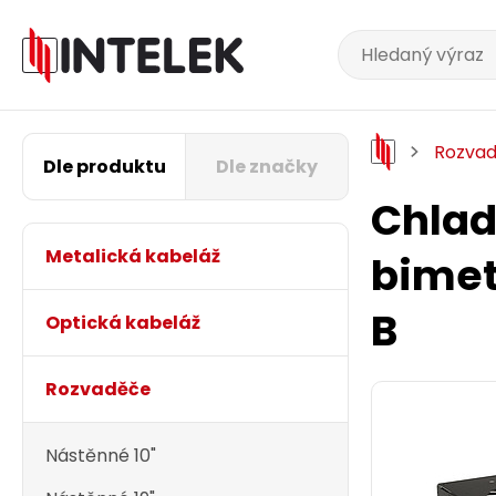
Rozva
Dle produktu
Dle značky
Chladí
Metalická kabeláž
bimet
B
Optická kabeláž
Rozvaděče
Nástěnné 10"