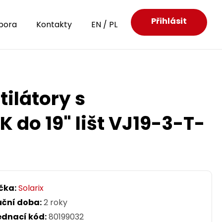
Přihlásit
pora
Kontakty
EN
/
PL
tilátory s
do 19" lišt VJ19-3-T-
čka:
Solarix
uční doba:
2 roky
ednací kód:
80199032