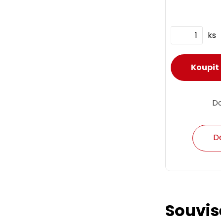
ks
D
D
Souvis