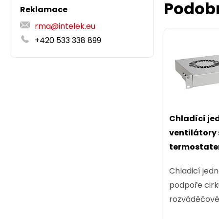
Podob
Reklamace
rma@intelek.eu
+420 533 338 899
Chladící jed
ventilátory
termostatem
VJ19-3-T-G
Chladicí jedn
podpoře cirk
rozváděčové 