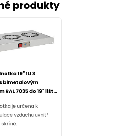
né produkty
notka 19" 1U 3
 s bimetalovým
 RAL 7035 do 19" lišt
otka je určena k
ulace vzduchu uvnitř
skříně.