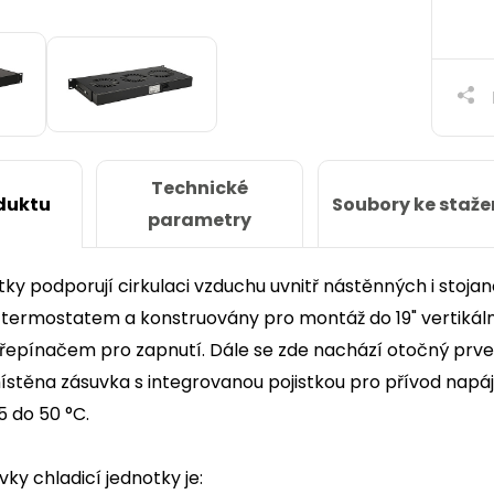
Technické
Soubory ke staže
duktu
parametry
tky podporují cirkulaci vzduchu uvnitř nástěnných i sto
ermostatem a konstruovány pro montáž do 19" vertikálníc
epínačem pro zapnutí. Dále se zde nachází otočný prvek 
ístěna zásuvka s integrovanou pojistkou pro přívod napá
5 do 50 °C.
ky chladicí jednotky je: