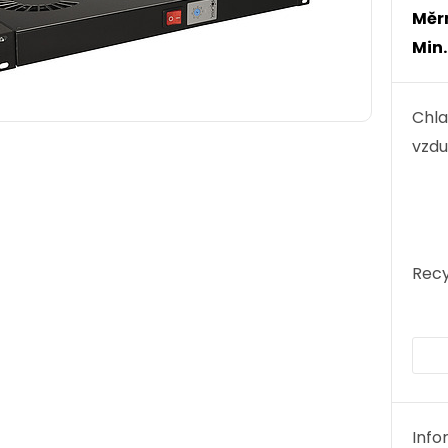
Měr
Min
Chla
vzdu
Recy
Info