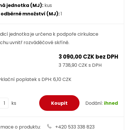
ná jednotka (MJ):
kus
. odběrné množství (MJ):
1
dicí jednotka je určena k podpoře cirkulace
chu uvnitř rozváděčové skříně.
3 090,00 CZK bez DPH
3 738,90 CZK s DPH
klační poplatek s DPH:
6,10 CZK
ks
Dodání:
ihned
rmace o produktu:
+420 533 338 823