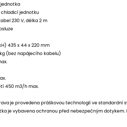
í jednotka
 chladicí jednotku
kabel 230 V, délka 2 m
bsluze
xH) 435 x 44 x 220 mm
kg (bez napájecího kabelu)
max.
ax.
tí 450 m3/h max.
ava je provedena práškovou technologií ve standardní s
otka je vybavena ochranou před nebezpečným dotykem. D