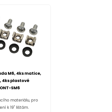
da M6, 4ks matice,
, 4ks plastové
MONT-SM6
cího materiálu, pro
ní k 19" lištám.