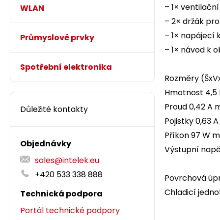
– 1× ventilačn
WLAN
– 2× držák pro
– 1× napájecí 
Průmyslové prvky
– 1× návod k o
Spotřební elektronika
Rozměry (ŠxV
Hmotnost 4,5 
Proud 0,42 A 
Důležité kontakty
Pojistky 0,63 A
Příkon 97 W m
Objednávky
Výstupní napě
sales@intelek.eu
+420 533 338 888
Povrchová úpr
Chladicí jedn
Technická podpora
Portál technické podpory