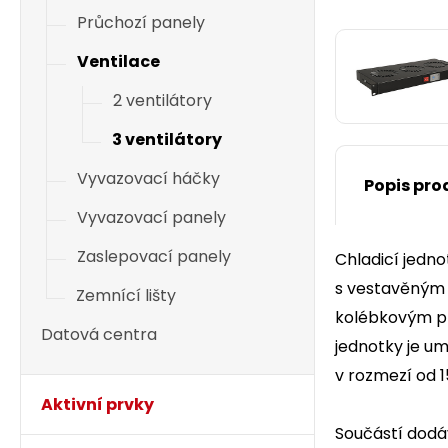
Průchozí panely
Ventilace
2 ventilátory
3 ventilátory
Vyvazovací háčky
Popis pro
Vyvazovací panely
Zaslepovací panely
Chladicí jedno
s vestavěným t
Zemnící lišty
kolébkovým př
Datová centra
jednotky je um
v rozmezí od 1
Aktivní prvky
Součástí dodáv