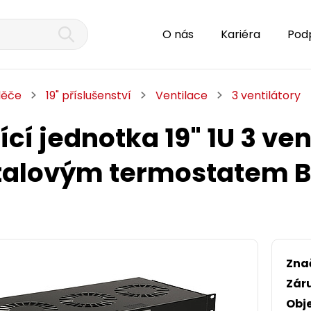
O nás
Kariéra
Pod
děče
19" příslušenství
Ventilace
3 ventilátory
cí jednotka 19" 1U 3 ven
alovým termostatem BK 
Zna
Zár
Obj