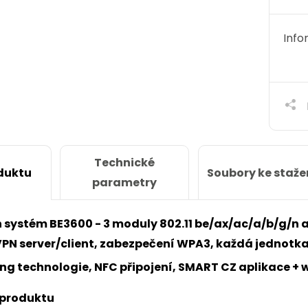
Info
Technické
Soubory ke staže
duktu
parametry
h systém BE3600 - 3 moduly 802.11 be/ax/ac/a/b/g/n 
PN server/client, zabezpečení WPA3, každá jednotk
g technologie, NFC připojení, SMART CZ aplikace + 
 produktu