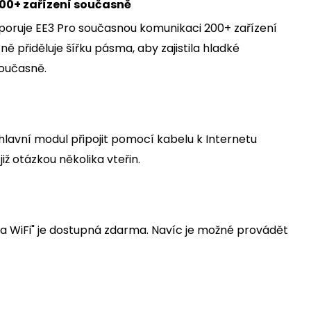
200+ zařízení současně
ruje EE3 Pro současnou komunikaci 200+ zařízení
 přiděluje šířku pásma, aby zajistila hladké
současně.
hlavní modul připojit pomocí kabelu k Internetu
iž otázkou několika vteřin.
da WiFi" je dostupná zdarma. Navíc je možné provádět