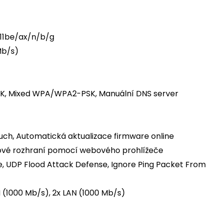
2.11be/ax/n/b/g
Mb/s)
SK, Mixed WPA/WPA2-PSK, Manuální DNS server
ouch, Automatická aktualizace firmware online
bové rozhraní pomocí webového prohlížeče
e, UDP Flood Attack Defense, Ignore Ping Packet From
N (1000 Mb/s), 2x LAN (1000 Mb/s)