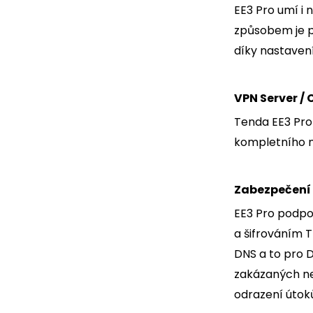
EE3 Pro umí i
způsobem je po
díky nastaven
VPN Server / 
Tenda EE3 Pro 
kompletního n
Zabezpečení 
EE3 Pro podpo
a šifrováním 
DNS a to pro D
zakázaných neb
odrazení útoků