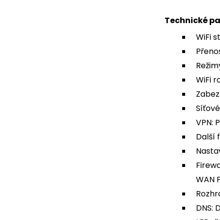
Technické p
WiFi s
Přeno
Režimy
WiFi r
Zabez
Síťové
VPN: 
Další 
Nasta
Firew
WAN P
Rozhra
DNS: D