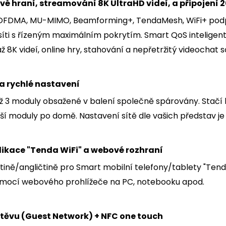
é hraní, streamování 8K UltraHD videí, a připojení 
 OFDMA, MU-MIMO, Beamforming+, TendaMesh, WiFi+ podpo
íti s řízeným maximálním pokrytím. Smart QoS inteligentně
 8K videí, online hry, stahování a nepřetržitý videochat 
 rychlé nastavení
již 3 moduly obsažené v balení společně spárovány. Stačí 
lší moduly po domě. Nastavení sítě dle vašich představ je j
ikace "Tenda WiFi" a webové rozhraní
tině/angličtině pro Smart mobilní telefony/tablety "Ten
omocí webového prohlížeče na PC, notebooku apod.
štěvu (Guest Network) + NFC one touch