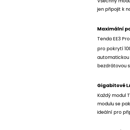
Všechny moduly
jen připojit k
Maximální po
Tenda EE3 Pro 
pro pokrytí 1
automatickou o
bezdrátovou sí
Gigabitové L
Každý modul T
modulu se pak 
ideální pro p