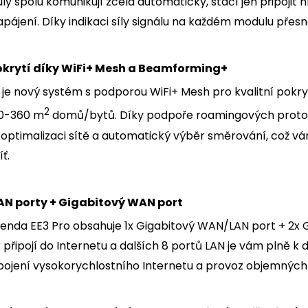
 spolu komunikují zcela automaticky, stačí jen připojit 
 napájení. Díky indikaci síly signálu na každém modulu přesn
krytí díky WiFi+ Mesh a Beamforming+
je nový systém s podporou WiFi+ Mesh pro kvalitní pokrytí 
2
00-360 m
domů/bytů. Díky podpoře roamingových protoko
ptimalizaci sítě a automatický výběr směrování, což vám u
ť.
AN porty + Gigabitový WAN port
enda EE3 Pro obsahuje 1x Gigabitový WAN/LAN port + 2x 
připojí do Internetu a dalších 8 portů LAN je vám plně k d
řipojení vysokorychlostního Internetu a provoz objemnýc