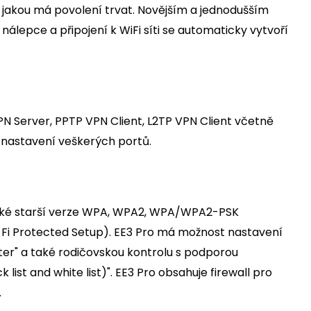
 jakou má povolení trvat. Novějším a jednodušším
 nálepce a připojení k WiFi síti se automaticky vytvoří
PN Server, PPTP VPN Client, L2TP VPN Client včetně
 nastavení veškerých portů.
 také starší verze WPA, WPA2, WPA/WPA2-PSK
-Fi Protected Setup). EE3 Pro má možnost nastavení
Filter" a také rodičovskou kontrolu s podporou
st and white list)". EE3 Pro obsahuje firewall pro
.