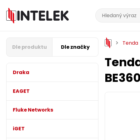
Tenda
Dle produktu
Dle značky
Tenda
Draka
BE360
EAGET
Fluke Networks
iGET