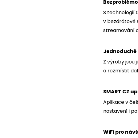
Bezproblémov
S technologií
v bezdrátové s
streamování až
Jednoduché a
Z výroby jsou 
a rozmístit da
SMART CZ apl
Aplikace v češ
nastavení i p
WiFi pro náv