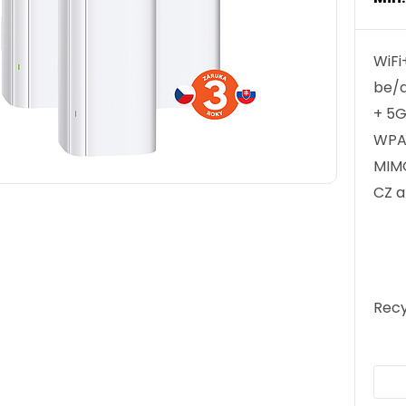
WiFi
be/a
+ 5G
WPA3
MIMO
CZ a
Recy