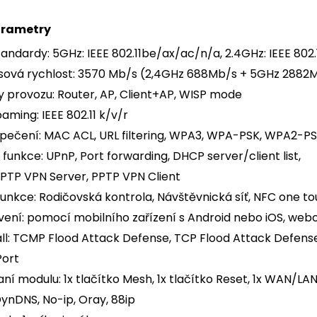
arametry
tandardy: 5GHz: IEEE 802.11be/ax/ac/n/a, 2.4GHz: IEEE 80
sová rychlost: 3570 Mb/s (2,4GHz 688Mb/s + 5GHz 2882
 provozu: Router, AP, Client+AP, WISP mode
oaming: IEEE 802.11 k/v/r
pečení: MAC ACL, URL filtering, WPA3, WPA-PSK, WPA2-P
 funkce: UPnP, Port forwarding, DHCP server/client list,
PPTP VPN Server, PPTP VPN Client
funkce: Rodičovská kontrola, Návštěvnická síť, NFC one t
vení: pomocí mobilního zařízení s Android nebo iOS, we
all: TCMP Flood Attack Defense, TCP Flood Attack Defens
ort
ní modulu: 1x tlačítko Mesh, 1x tlačítko Reset, 1x WAN/LA
ynDNS, No-ip, Oray, 88ip