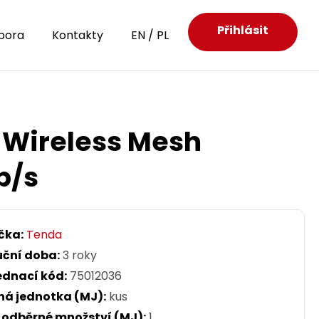
Přihlásit
pora
Kontakty
EN
/
PL
 Wireless Mesh
b/s
čka:
Tenda
uční doba:
3 roky
ednací kód:
75012036
ná jednotka (MJ):
kus
. odběrné množství (MJ):
1