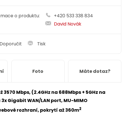
rmace o produktu:
+420 533 338 834
David Novák
Doporučit
Tisk
ní
Foto
Máte dotaz?
až 3570 Mbps, (2.4GHz na 688Mbps + 5GHz na
a 3x Gigabit WAN/LAN port, MU-MIMO
2
webové rozhraní, pokrytí až 360m