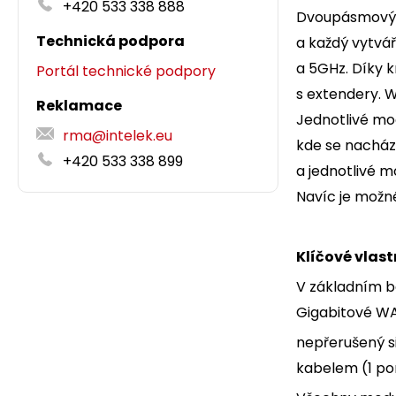
+420 533 338 888
Dvoupásmový b
Technická podpora
a každý vytvá
a 5GHz. Díky k
Portál technické podpory
s extendery. W
Reklamace
Jednotlivé mod
rma@intelek.eu
kde se nacház
+420 533 338 899
a jednotlivé m
Navíc je možné
Klíčové vlast
V základním ba
Gigabitové WAN
nepřerušený s
kabelem (1 por