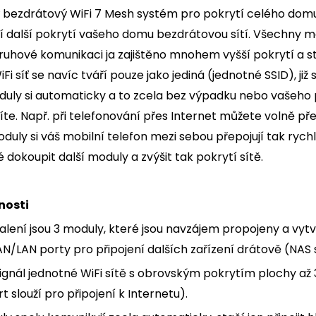
ezdrátový WiFi 7 Mesh systém pro pokrytí celého domu.
ří další pokrytí vašeho domu bezdrátovou sítí. Všechny 
ruhové komunikaci ja zajištěno mnohem vyšší pokrytí a sta
iFi síť se navíc tváří pouze jako jediná (jednotné SSID), ji
uly si automaticky a to zcela bez výpadku nebo vašeho p
íte. Např. při telefonování přes Internet můžete volně p
oduly si váš mobilní telefon mezi sebou přepojují tak ryc
 dokoupit další moduly a zvýšit tak pokrytí sítě.
nosti
lení jsou 3 moduly, které jsou navzájem propojeny a vytvá
/LAN porty pro připojení dalších zařízení drátově (NAS se
ignál jednotné WiFi sítě s obrovským pokrytím plochy a
t slouží pro připojení k Internetu).