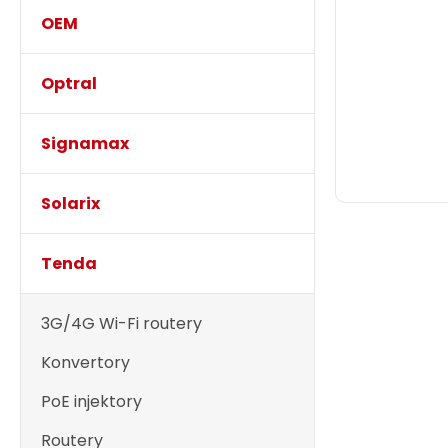
OEM
Optral
Signamax
Solarix
Tenda
3G/4G Wi-Fi routery
Konvertory
PoE injektory
Routery