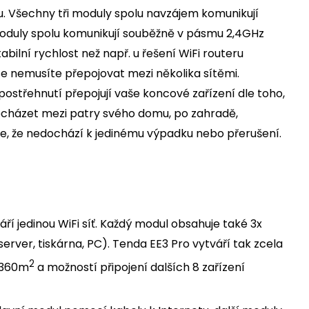
 Všechny tři moduly spolu navzájem komunikují
moduly spolu komunikují souběžně v pásmu 2,4GHz
bilní rychlost než např. u řešení WiFi routeru
ž se nemusíte přepojovat mezi několika sítěmi.
ostřehnutí přepojují vaše koncové zařízení dle toho,
řecházet mezi patry svého domu, po zahradě,
hle, že nedochází k jedinému výpadku nebo přerušení.
ří jedinou WiFi síť. Každý modul obsahuje také 3x
rver, tiskárna, PC). Tenda EE3 Pro vytváří tak zcela
2
ž 360m
a možností připojení dalších 8 zařízení