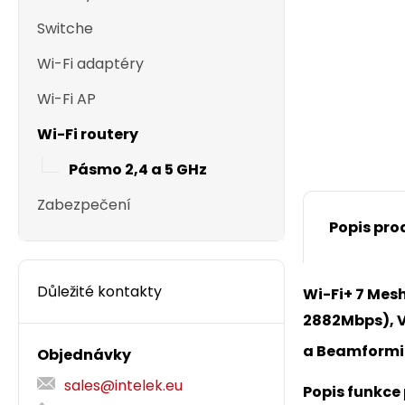
Switche
Wi-Fi adaptéry
Wi-Fi AP
Wi-Fi routery
Pásmo 2,4 a 5 GHz
Zabezpečení
Popis pro
Důležité kontakty
Wi-Fi+ 7 Mes
2882Mbps), V
a Beamformin
Objednávky
sales@intelek.eu
Popis funkce