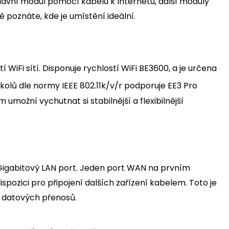
hlavní modul pomocí kabelu k Internetu, další moduly
ě poznáte, kde je umístění ideální.
WiFi sítí. Disponuje rychlostí WiFi BE3600, a je určena
lů dle normy IEEE 802.11k/v/r podporuje EE3 Pro
možní vychutnat si stabilnější a flexibilnější
Gigabitový LAN port. Jeden port WAN na prvním
ispozici pro připojení dalších zařízení kabelem. Toto je
h datových přenosů.