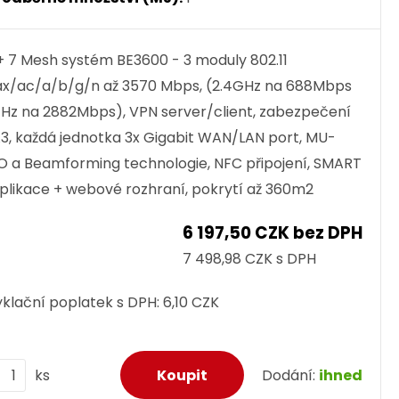
+ 7 Mesh systém BE3600 - 3 moduly 802.11
x/ac/a/b/g/n až 3570 Mbps, (2.4GHz na 688Mbps
Hz na 2882Mbps), VPN server/client, zabezpečení
, každá jednotka 3x Gigabit WAN/LAN port, MU-
 a Beamforming technologie, NFC připojení, SMART
plikace + webové rozhraní, pokrytí až 360m2
6 197,50 CZK bez DPH
7 498,98 CZK s DPH
klační poplatek s DPH:
6,10 CZK
ks
Dodání:
ihned