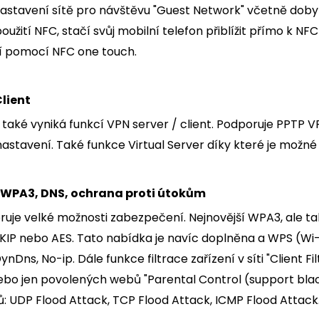
 nastavení sítě pro návštěvu "Guest Network" včetně doby
užití NFC, stačí svůj mobilní telefon přiblížit přímo k NFC
í pomocí NFC one touch.
Client
také vyniká funkcí VPN server / client. Podporuje PPTP V
astavení. Také funkce Virtual Server díky které je možné
WPA3, DNS, ochrana proti útokům
ruje velké možnosti zabezpečení. Nejnovější WPA3, ale
TKIP nebo AES. Tato nabídka je navíc doplněna a WPS (Wi
ynDns, No-ip. Dále funkce filtrace zařízení v síti "Client 
o jen povolených webů "Parental Control (support black li
: UDP Flood Attack, TCP Flood Attack, ICMP Flood Attack