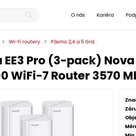
O nás
Kariéra
Pod
Wi-Fi routery
Pásmo 2,4 a 5 GHz
 EE3 Pro (3-pack) Nova
0 WiFi-7 Router 3570 M
Zna
Zár
Obj
Měr
Min