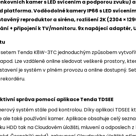
nkovních kamer s LED svícením a podporou zvuku) a 
ud platforma. Voděodolné kamery IP66 s LED svícení
tavěný reproduktor a siréna, rozlišení 2K (2304 × 12
vání + připojení k TV/monitoru. 9x napájecí adaptér,
tu
 setem Tenda K8W-3TC jednoduchým způsobem vytvoříte
 apod. Lze vzdáleně online sledovat veškeré prostory, k
avení je systém v plném provozu a online dostupný. Set o
 rekordéru.
ktivní správa pomocí aplikace Tenda TDSEE
merový systém stále pod kontrolou. Díky aplikaci TDSEE k
e ale také používání kamer. Aplikace obsahuje celý sezna
isku HDD tak na Cloudovém úložišti, mluvení a odposlech 