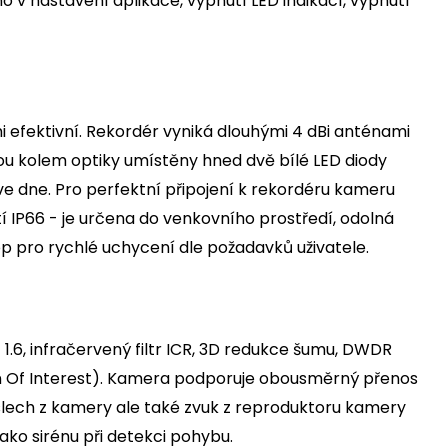
v nastavení aplikace, vypnutí LED indikací, vypnutí
i efektivní. Rekordér vyniká dlouhými 4 dBi anténami
 jsou kolem optiky umístěny hned dvě bílé LED diody
e ve dne. Pro perfektní připojení k rekordéru kameru
 IP66 - je určena do venkovního prostředí, odolná
op pro rychlé uchycení dle požadavků uživatele.
1.6, infračervený filtr ICR, 3D redukce šumu, DWDR
n Of Interest). Kamera podporuje obousměrný přenos
slech z kamery ale také zvuk z reproduktoru kamery
ako sirénu při detekci pohybu.