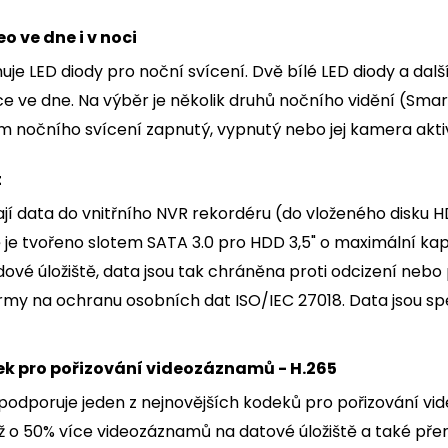
o ve dne i v noci
e LED diody pro noční svícení. Dvě bílé LED diody a další 
nce ve dne. Na výběr je několik druhů nočního vidění (S
m nočního svícení zapnutý, vypnutý nebo jej kamera aktiv
t
í data do vnitřního NVR rekordéru (do vloženého disku H
tě je tvořeno slotem SATA 3.0 pro HDD 3,5" o maximální ka
dové úložiště, data jsou tak chráněna proti odcizení nebo
rmy na ochranu osobních dat ISO/IEC 27018. Data jsou sp
k pro pořizování videozáznamů - H.265
podporuje jeden z nejnovějších kodeků pro pořizování vi
ž o 50% více videozáznamů na datové úložiště a také přenos