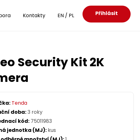
Přihlásit
pora
Kontakty
EN
/
PL
o Security Kit 2K
amera
čka:
Tenda
uční doba:
3 roky
ednací kód:
75011983
ná jednotka (MJ):
kus
. odběrné množství (MJ):
1