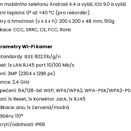
 mobilního telefonu: Android 4.4 a vyšší, iOS 9.0 a vyšší
ní teplota: 0° až +40 °C (pro rekordér)
y a hmotnost (v x š x h): 200 x 200 x 48 mm, 510g
ikace: CCC, SRRC, CE, FCC, RoHs
arametry Wi-Fi kamer
standardy: IEEE 802.11b/g/n
et: 1x LAN RJ45 port 10/100 Mb/s
ení: 3MP (2304 x 1296 px)
ence: 2,4 GHz
pečení: 64/128-bit WEP, WPA/WPA2, WPA-PSK/WPA2-PS
ní: 1x Reset, 1x konektor Jack, 1x RJ45
dikace: ano, 1x červená/modrá
áběru: 110°
krytí/odolnosti: IP66