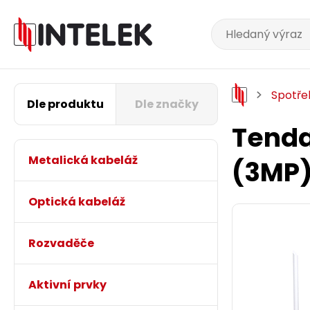
Spotře
Dle produktu
Dle značky
Tenda
Metalická kabeláž
(3MP)
Optická kabeláž
Rozvaděče
Aktivní prvky