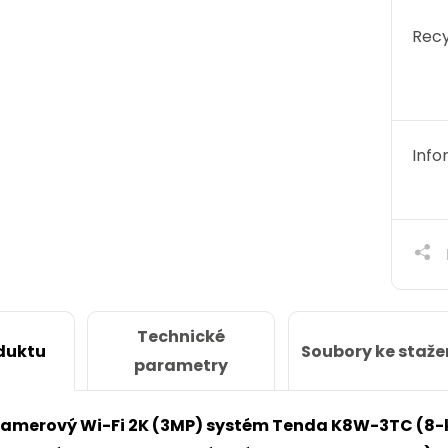
Recy
Info
Technické
Soubory ke staže
duktu
parametry
amerový Wi-Fi 2K (3MP) systém Tenda K8W-3TC (8-ka