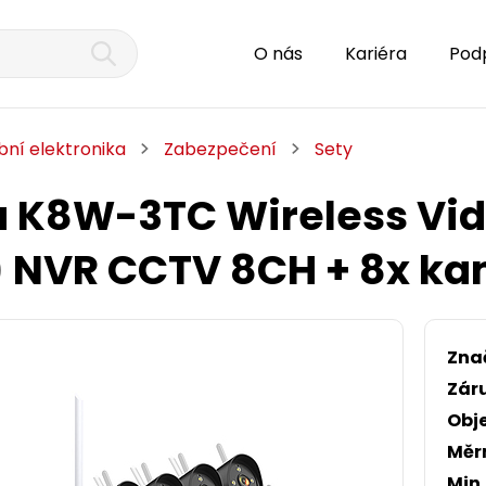
O nás
Kariéra
Pod
bní elektronika
Zabezpečení
Sety
 K8W-3TC Wireless Vide
 NVR CCTV 8CH + 8x k
Zna
Zár
Obj
Měr
Min