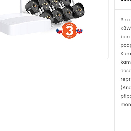
Bezd
K8W-
bare
podp
Komp
kame
dosa
repr
(And
přip
mont