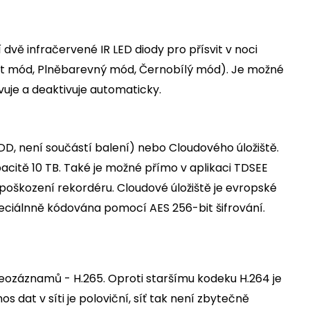
dvě infračervené IR LED diody pro přísvit v noci
mart mód, Plněbarevný mód, Černobílý mód). Je možné
uje a deaktivuje automaticky.
DD, není součástí balení) nebo Cloudového úložiště.
pacitě 10 TB. Také je možné přímo v aplikaci TDSEE
 poškození rekordéru. Cloudové úložiště je evropské
eciálnně kódována pomocí AES 256-bit šifrování.
deozáznamů - H.265. Oproti staršímu kodeku H.264 je
 dat v síti je poloviční, síť tak není zbytečně