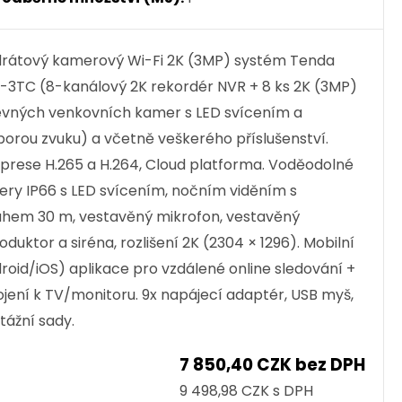
rátový kamerový Wi-Fi 2K (3MP) systém Tenda
3TC (8-kanálový 2K rekordér NVR + 8 ks 2K (3MP)
vných venkovních kamer s LED svícením a
orou zvuku) a včetně veškerého příslušenství.
rese H.265 a H.264, Cloud platforma. Voděodolné
ry IP66 s LED svícením, nočním viděním s
hem 30 m, vestavěný mikrofon, vestavěný
oduktor a siréna, rozlišení 2K (2304 × 1296). Mobilní
roid/iOS) aplikace pro vzdálené online sledování +
ojení k TV/monitoru. 9x napájecí adaptér, USB myš,
ážní sady.
7 850,40 CZK bez DPH
9 498,98 CZK s DPH