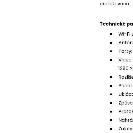
přetěžovaná.
Technické pa
Wi-Fi 
Antény
Porty:
Video 
1280 
Rozliš
Počet 
Ukládá
Způso
Protok
Nahráv
Záloh