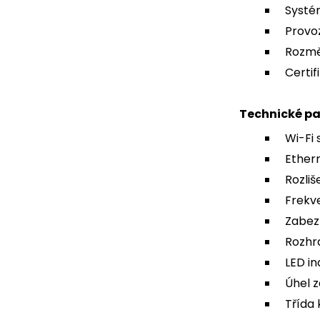
Systém
Provoz
Rozměr
Certif
Technické p
Wi-Fi 
Ethern
Rozliš
Frekv
Zabez
Rozhra
LED in
Úhel z
Třída 