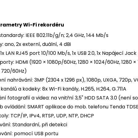
rametry Wi-Fi rekordéru
standardy: IEEE 802.11b/g/n; 2,4 GHz, 144 Mb/s
: ano, 2x externí, duální, 4 dBi
 1x LAN RJ45 port 10/100 Mb/s, 1x USB 2.0, 1x Napájecí Jack
porty: HDMI (1920 × 1080p/60Hz, 1280 × 1024/60Hz, 1280 ×
× 720/60Hz)
ení nahrávání: 3MP (2304 x 1296 px), 1080p, UXGA, 720p, V
kanálů a kodeky: 8x Wi-Fi kanály, H.265, H.264, G.711A
ní fotografií a videa: na vnitřní 3,5" HDD SATA 3.0 (není s
b ovládání: SMART aplikace do mob. telefonu Tenda TDSE
oly: TCP/IP, IPv4, RTSP, UDP, NTP, DHCP
ání: Standardní, při detekci
ování: pomocí USB portu