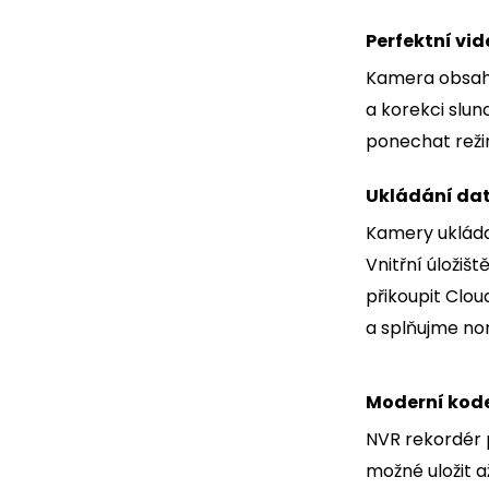
Perfektní vide
Kamera obsahuj
a korekci slu
ponechat reži
Ukládání da
Kamery ukládaj
Vnitřní úložiš
přikoupit Clou
a splňujme no
Moderní kode
NVR rekordér 
možné uložit a