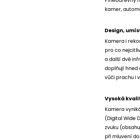
Plněbarevný m
kamer, automa
Design, umís
Kamera i rekor
pro co nejcitl
a další dvě in
doplňují hned
vůči prachu i 
Vysoká kvali
Kamera vyniká 
(Digital Wide
zvuku (obsahu
při mluvení do