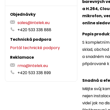
barevných ve
a H.264, Clo
Objednávky
mikrofon, ves
sales@intelek.eu
online sledo
+420 533 338 888
Popis produk
Technická podpora
S kompletním
Portál technické podpory
sklad, obchod
a snadném nast
Reklamace
připárované k
rma@intelek.eu
+420 533 338 899
Snadná a efe
Mějte svůj ka
nejen instalac
videí jak na d