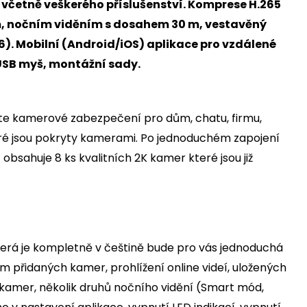
včetně veškerého příslušenství. Komprese H.265
m, nočním viděním s dosahem 30 m, vestavěný
96). Mobilní (Android/iOS) aplikace pro vzdálené
 USB myš, montážní sady.
 kamerové zabezpečení pro dům, chatu, firmu,
teré jsou pokryty kamerami. Po jednoduchém zapojení
bsahuje 8 ks kvalitních 2K kamer které jsou již
terá je kompletně v češtině bude pro vás jednoduchá
m přidaných kamer, prohlížení online videí, uložených
z kamer, několik druhů nočního vidění (Smart mód,