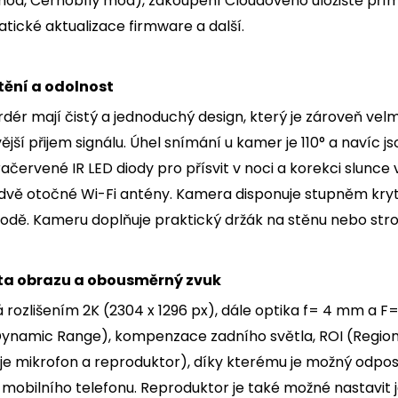
ód, Černobílý mód), zakoupení Cloudového úložiště přímo 
tické aktualizace firmware a další.
tění a odolnost
dér mají čistý a jednoduchý design, který je zároveň velm
ivější přijem signálu. Úhel snímání u kamer je 110° a navíc
fračervené IR LED diody pro přísvit v noci a korekci slunc
 dvě otočné Wi-Fi antény. Kamera disponuje stupněm krytí
vodě. Kameru doplňuje praktický držák na stěnu nebo str
ta obrazu a obousměrný zvuk
rozlišením 2K (2304 x 1296 px), dále optika f= 4 mm a F= 
 Dynamic Range), kompenzace zadního světla, ROI (Regio
je mikrofon a reproduktor), díky kterému je možný odpo
 mobilního telefonu. Reproduktor je také možné nastavit j