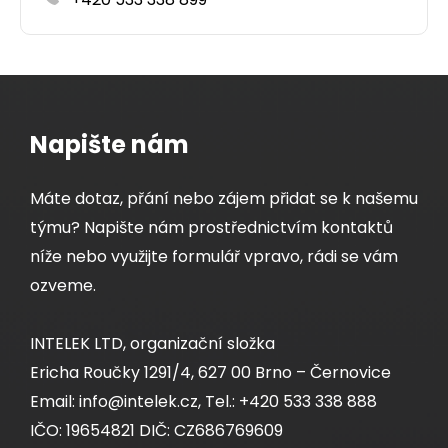
Detail produktu
Napište nám
Máte dotaz, přání nebo zájem přidat se k našemu
týmu? Napište nám prostřednictvím kontaktů
níže nebo využijte formulář vpravo, rádi se vám
ozveme.
INTELEK LTD, organizační složka
Ericha Roučky 1291/4, 627 00 Brno – Černovice
Email: info@intelek.cz, Tel.: +420 533 338 888
IČO: 19654821 DIČ: CZ686769609