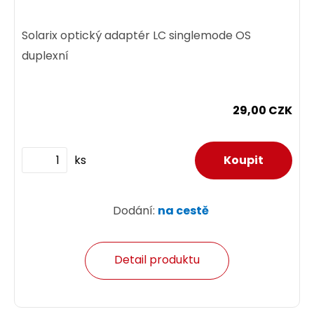
Solarix optický adaptér LC singlemode OS
duplexní
29,00 CZK
ks
Dodání:
na cestě
Detail produktu