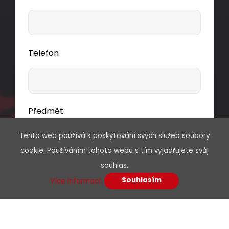
Telefon
Předmět
Tento web používá k poskytování svých služeb soubory
cookie. Používáním tohoto webu s tím vyjadřujete svůj
souhlas.
Vaše zpráva*
Souhlasím
Více informací.