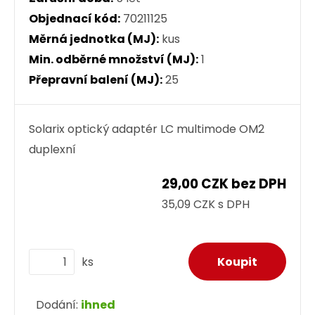
Objednací kód:
70211125
Měrná jednotka (MJ):
kus
Min. odběrné množství (MJ):
1
Přepravní balení (MJ):
25
Solarix optický adaptér LC multimode OM2
duplexní
29,00 CZK bez DPH
35,09 CZK s DPH
ks
Dodání:
ihned