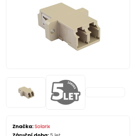
Značka:
Solarix
Záruční doba:
5 let