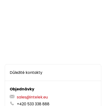
ks
Dodání:
na dotaz
Detail produktu
Důležité kontakty
Objednávky
sales@intelek.eu
+420 533 338 888