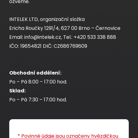
ozveme.
INTELEK LTD, organizační složka
Ericha Roučky 1291/4, 627 00 Brno – Černovice
Email: info@intelek.cz, Tel.: +420 533 338 888
IČO: 19654821 DIČ: CZ686769609
Obchodní oddělení:
Po – Pá 8:00 – 17:00 hod.
Sklad:
Po – Pá 7:30 – 17:00 hod.
* Povinné údaje jsou označeny hvězdičkou