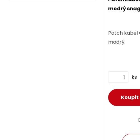
modrý snag
Patch kabel
modrý.
ks