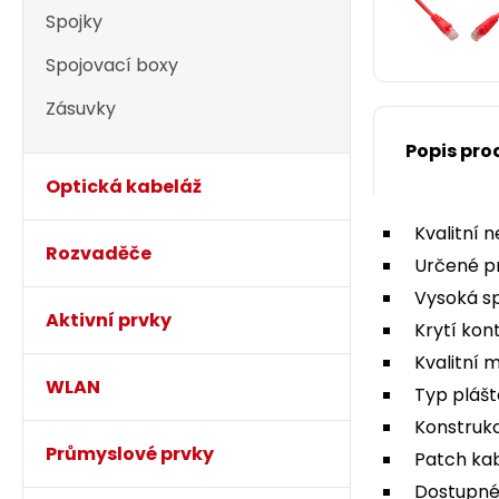
Spojky
Spojovací boxy
Zásuvky
Popis pro
Optická kabeláž
Kvalitní 
Rozvaděče
Určené p
Vysoká spo
Aktivní prvky
Krytí kon
Kvalitní
WLAN
Typ plášt
Konstrukc
Průmyslové prvky
Patch kab
Dostupné 