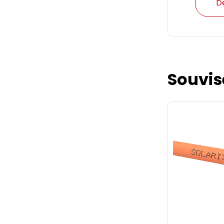
D
Souvis
Patch kabe
zelený sna
Patch kabel