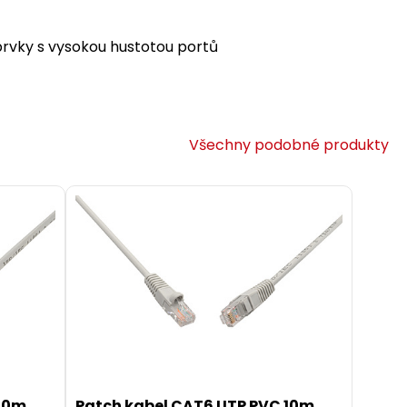
 prvky s vysokou hustotou portů
Všechny podobné produkty
 10m
Patch kabel CAT6 UTP PVC 10m