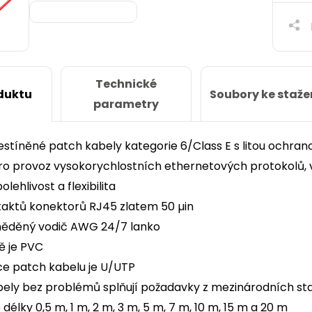
Technické
Soubory ke staže
duktu
parametry
nestíněné patch kabely kategorie 6/Class E s litou ochr
ro provoz vysokorychlostních ethernetových protokolů,
lehlivost a flexibilita
taktů konektorů RJ45 zlatem 50 µin
 měděný vodič AWG 24/7 lanko
ě je PVC
e patch kabelu je U/UTP
ely bez problémů splňují požadavky z mezinárodních stan
délky 0,5 m, 1 m, 2 m, 3 m, 5 m, 7 m, 10 m, 15 m a 20 m