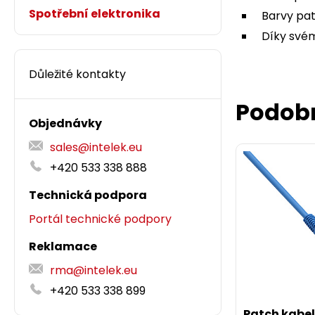
Spotřební elektronika
Barvy pat
Díky svém
Důležité kontakty
Podob
Objednávky
sales@intelek.eu
+420 533 338 888
Technická podpora
Portál technické podpory
Reklamace
rma@intelek.eu
+420 533 338 899
Patch kabe