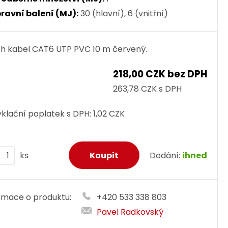
ravní balení (MJ):
30 (hlavní), 6 (vnitřní)
h kabel CAT6 UTP PVC 10 m červený.
218,00 CZK bez DPH
263,78 CZK s DPH
klační poplatek s DPH:
1,02 CZK
ks
Dodání:
ihned
rmace o produktu:
+420 533 338 803
Pavel Radkovský