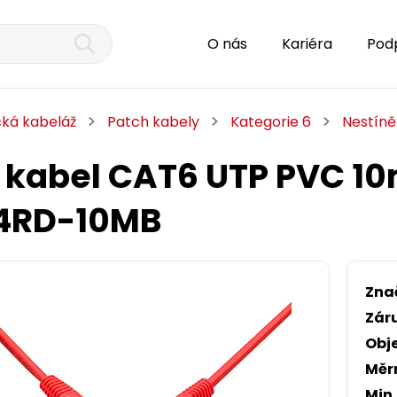
O nás
Kariéra
Pod
cká kabeláž
Patch kabely
Kategorie 6
Nestín
 kabel CAT6 UTP PVC 1
14RD-10MB
Zna
Zár
Obj
Měr
Min