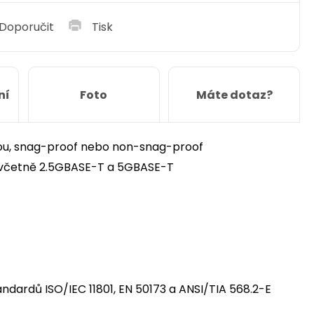
Doporučit
Tisk
ní
Foto
Máte dotaz?
anou, snag-proof nebo non-snag-proof
 včetně 2.5GBASE-T a 5GBASE-T
dardů ISO/IEC 11801, EN 50173 a ANSI/TIA 568.2-E