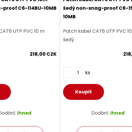
-proof C6-114BU-10MB
šedý non-snag-proof C6-1
10MB
 CAT6 UTP PVC 10 m
Patch kabel CAT6 UTP PVC 1
šedý.
218,00 CZK
218
ks
Dodání:
ihned
Dodání:
ihned