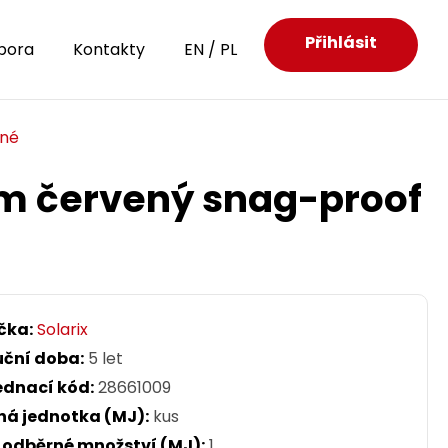
Přihlásit
pora
Kontakty
EN
/
PL
ěné
0m červený snag-proof
čka:
Solarix
uční doba:
5 let
ednací kód:
28661009
ná jednotka (MJ):
kus
. odběrné množství (MJ):
1