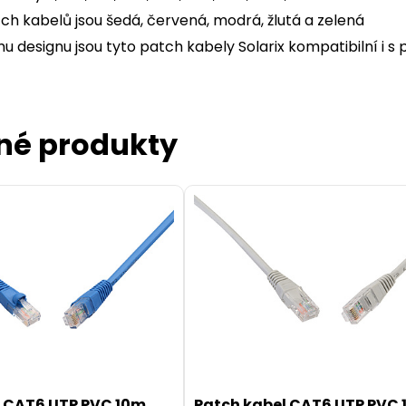
ch kabelů jsou šedá, červená, modrá, žlutá a zelená
u designu jsou tyto patch kabely Solarix kompatibilní i s
né produkty
l CAT6 UTP PVC 10m
Patch kabel CAT6 UTP PVC