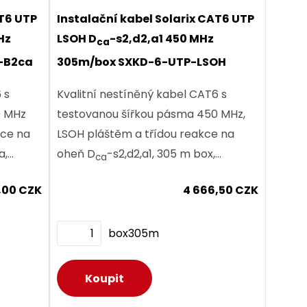
AT6 UTP
Instalační kabel Solarix CAT6 UTP
Hz
LSOH D
-s2,d2,a1 450 MHz
ca
,00 CZK
-B2ca
305m/box SXKD-6-UTP-LSOH
 s
Kvalitní nestíněný kabel CAT6 s
0 MHz
testovanou šířkou pásma 450 MHz,
LSOH pláštěm a třídou reakce na
a,
oheň D
-s2,d2,a1, 305 m box,
ca
Component Level certifikace.
0,00 CZK
4 666,50 CZK
box305m