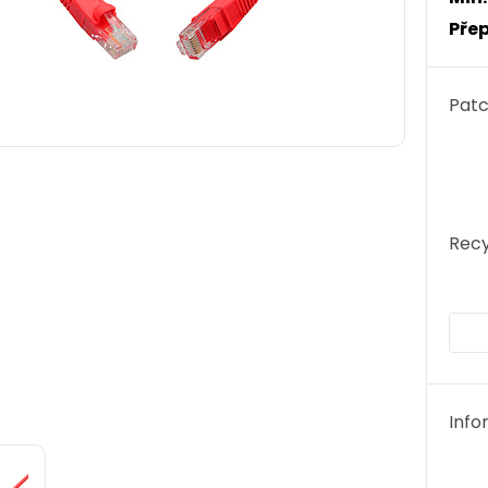
Přep
Patc
Recy
Info