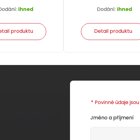
Dodání:
ihned
Dodání:
ihned
etail produktu
Detail produktu
* Povinné údaje jso
Jméno a příjmení