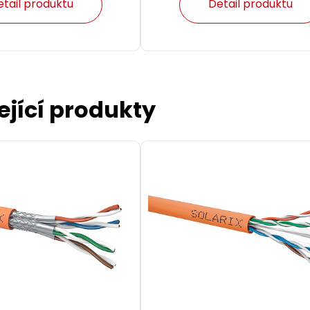
etail produktu
Detail produktu
ející produkty
l CAT6 UTP PVC 10m
Patch kabel CAT6 UTP PVC
g-proof C6-114GR-10MB
žlutý snag-proof C6-114YE
 CAT6 UTP PVC 10 m
Patch kabel CAT6 UTP PVC 1