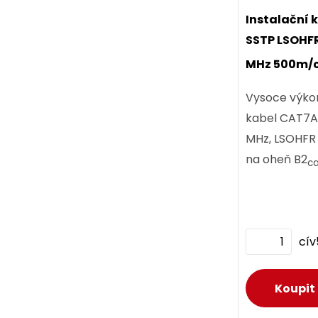
zelený.
Instalační 
SSTP LSOHF
MHz 500m/c
SSTP-LSOH
ks
Vysoce výko
kabel CAT7A 
MHz, LSOHFR 
na oheň B2
c
Component Le
cí
D