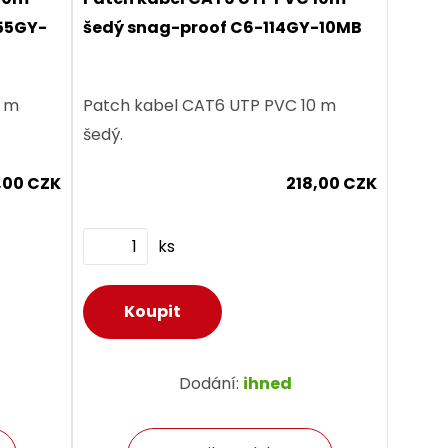
55GY-
šedý snag-proof C6-114GY-10MB
0 m
Patch kabel CAT6 UTP PVC 10 m
šedý.
,00 CZK
218,00 CZK
ks
Dodání:
ihned