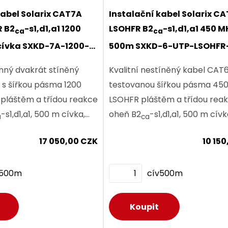
žlutý.
kabel Solarix CAT7A
Instalační kabel Solarix C
R B2
-s1,d1,a1 1200
LSOHFR B2
-s1,d1,a1 450 M
ca
ca
218,00 CZK
218
ívka SXKD-7A-1200-
500m SXKD-6-UTP-LSOHFR
FR-B2ca
ks
nný dvakrát stíněný
Kvalitní nestíněný kabel CAT6
s šířkou pásma 1200
testovanou šířkou pásma 45
pláštěm a třídou reakce
LSOHFR pláštěm a třídou reakce na
-s1,d1,a1, 500 m cívka,
oheň B2
-s1,d1,a1, 500 m cívk
a
ca
vel certifikace.
Component Level certifikace.
Dodání:
ihned
Dodání:
ihned
17 050,00 CZK
10 15
v500m
cív500m
etail produktu
Detail produktu