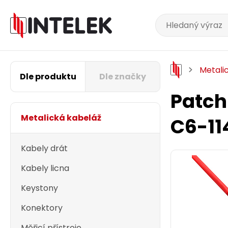
Metali
Dle produktu
Dle značky
Patch
Metalická kabeláž
C6-1
Kabely drát
Kabely licna
Keystony
Konektory
Měřicí přístroje