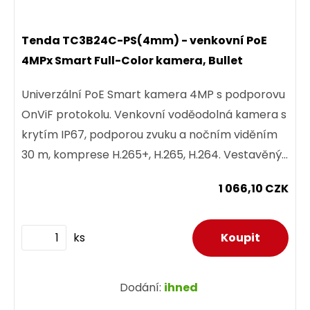
Tenda TC3B24C-PS(4mm) - venkovní PoE
4MPx Smart Full-Color kamera, Bullet
Univerzální PoE Smart kamera 4MP s podporovu
OnViF protokolu. Venkovní voděodolná kamera s
krytím IP67, podporou zvuku a nočním viděním
30 m, komprese H.265+, H.265, H.264. Vestavěný
mikrofon s detekcí...
1 066,10 CZK
ks
Dodání:
ihned