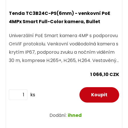
Tenda TC3B24C-PS(6mm) - venkovní PoE
4MPx Smart Full-Color kamera, Bullet
Univerzální PoE Smart kamera 4MP s podporovu
OnViF protokolu. Venkovní voděodolná kamera s
krytím IP67, podporou zvuku a nočním viděním
30 m, komprese H.265+, H.265, H.264. Vestavěný
mikrofon s detekcí...
1 066,10 CZK
ks
Dodání:
ihned