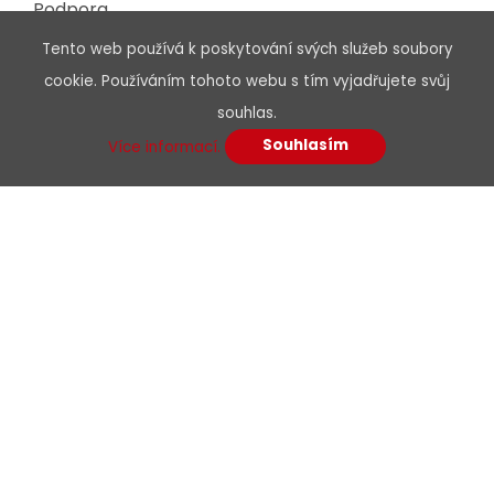
Podpora
Kontakty
Tento web používá k poskytování svých služeb soubory
E-shop
cookie. Používáním tohoto webu s tím vyjadřujete svůj
souhlas.
Dokumenty
Souhlasím
Více informací.
Obchodní podmínky
Podmínky dodavatelé
Etický kodex
Certifikáty, osvědčení
Zpracování odpadu
Ochrana údajů
GDPR
Podpora