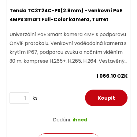
Tenda TC3T24C-PS(2.8mm) - venkovní PoE
4MPx Smart Full-Color kamera, Turret
Univerzální PoE Smart kamera 4MP s podporovu
OnViF protokolu. Venkovní voděodolná kamera s
krytím IP67, podporou zvuku a nočním viděním
30 m, komprese H.265+, H.265, H.264. Vestavěný
mikrofon s detekcí...
1 066,10 CZK
ks
Dodání:
ihned