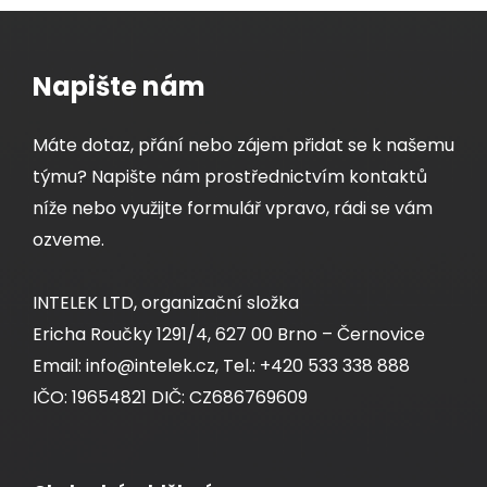
Napište nám
Máte dotaz, přání nebo zájem přidat se k našemu
týmu? Napište nám prostřednictvím kontaktů
níže nebo využijte formulář vpravo, rádi se vám
ozveme.
INTELEK LTD, organizační složka
Ericha Roučky 1291/4, 627 00 Brno – Černovice
Email: info@intelek.cz, Tel.: +420 533 338 888
IČO: 19654821 DIČ: CZ686769609