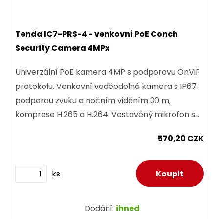
Tenda IC7-PRS-4 - venkovní PoE Conch
Security Camera 4MPx
Univerzální PoE kamera 4MP s podporovu OnViF
protokolu. Venkovní voděodolná kamera s IP67,
podporou zvuku a nočním viděním 30 m,
komprese H.265 a H.264. Vestavěný mikrofon s
detekcí zvuku 5 m, detekce...
570,20 CZK
ks
Dodání:
ihned