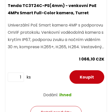
Tenda TC3T24C-PS(4mm) - venkovní PoE
4MPx Smart Full-Color kamera, Turret
Univerzální PoE Smart kamera 4MP s podporovu
OnViF protokolu. Venkovní voděodolná kamera s
krytím IP67, podporou zvuku a nočním viděním
30 m, komprese H.265+, H.265, H.264. Vestavěný
mikrofon s detekcí...
1 066,10 CZK
ks
Dodání:
ihned