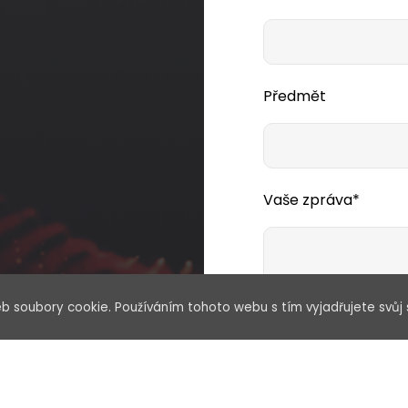
Předmět
Vaše zpráva*
b soubory cookie. Používáním tohoto webu s tím vyjadřujete svůj 
Souhlasím se zp