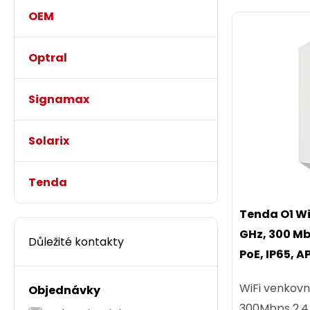
OEM
Optral
Signamax
Solarix
Tenda
Tenda O1 Wi
GHz, 300 Mb/
Důležité kontakty
PoE, IP65, A
WiFi venkovn
Objednávky
300Mbps 2.4 G