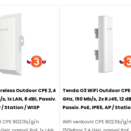
reless Outdoor CPE 2,4
Tenda O3 WiFi Outdoor CPE
s, 1x LAN, 8 dBi, Passiv.
GHz, 150 Mb/s, 2x RJ45, 12 dB
P / Station / WISP
Passiv. PoE, IP65, AP / Statio
WISP / WDS Repeater / Rout
í CPE 802.11b/g/n
WiFi venkovní CPE 802.11b/g/
Hz, pasivní PoE, 1x LAN,
150Mbps 2.4 GHz, pasivní PoE,