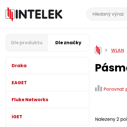
Dle produktu
Dle značky
WLAN
Pásmo
Draka
EAGET
Porovnat 
Fluke Networks
iGET
Nalezeny 2 pol