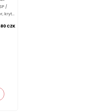
SP /
, krytí
60°
,80 CZK
.