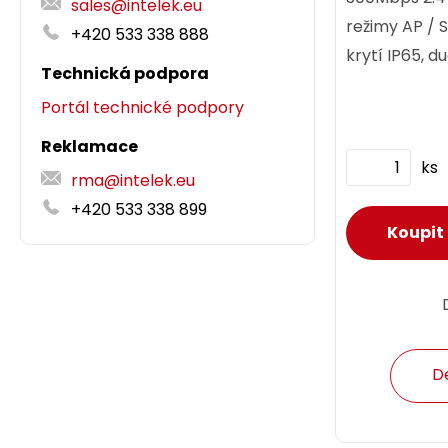
sales@intelek.eu
režimy AP / S
+420 533 338 888
krytí IP65, d
Technická podpora
horizontální, 
Portál technické podpory
vzdálenost bo
Reklamace
ks
rma@intelek.eu
+420 533 338 899
D