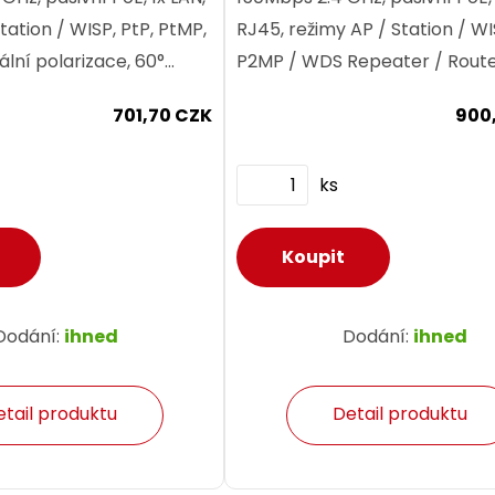
tation / WISP, PtP, PtMP,
RJ45, režimy AP / Station / WI
uální polarizace, 60°
P2MP / WDS Repeater / Router
60° vertikální, 8 dBi,
IP65, horizontální polarizace, 
701,70 CZK
900
dů až...
horizontální, 30° vertikální, 12..
ks
Dodání:
ihned
Dodání:
ihned
etail produktu
Detail produktu