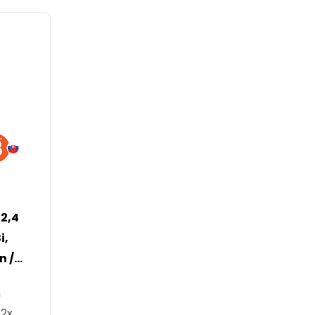
 2,4
i,
n /
er
n
 2x