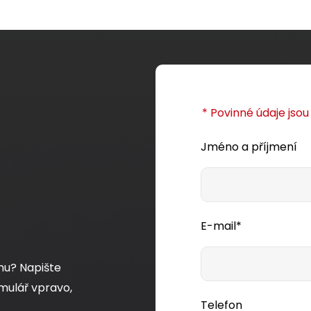
* Povinné údaje jso
Jméno a příjmení
E-mail*
mu? Napište
mulář vpravo,
Telefon