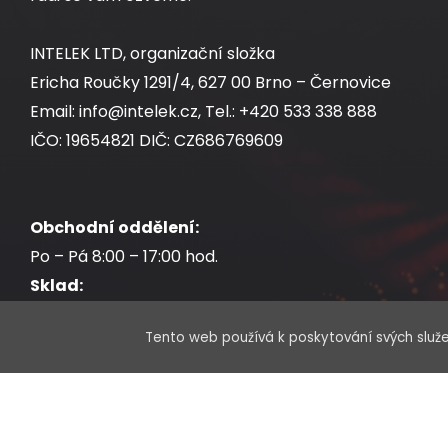
INTELEK LTD, organizační složka
Ericha Roučky 1291/4, 627 00 Brno – Černovice
Email: info@intelek.cz, Tel.: +420 533 338 888
IČO: 19654821 DIČ: CZ686769609
Obchodní oddělení:
Po – Pá 8:00 – 17:00 hod.
Sklad:
Po – Pá 7:30 – 17:00 hod.
Tento web používá k poskytování svých služe