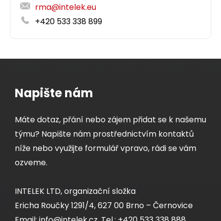
rma@intelek.eu
+420 533 338 899
Napište nám
Máte dotaz, přání nebo zájem přidat se k našemu
týmu? Napište nám prostřednictvím kontaktů
níže nebo využijte formulář vpravo, rádi se vám
ozveme.
INTELEK LTD, organizační složka
Ericha Roučky 1291/4, 627 00 Brno – Černovice
Email: info@intelek.cz, Tel.: +420 533 338 888