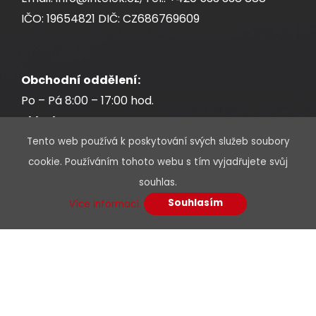
IČO: 19654821 DIČ: CZ686769609
Obchodní oddělení:
Po – Pá 8:00 – 17:00 hod.
Sklad:
Po – Pá 7:30 – 17:00 hod.
Tento web používá k poskytování svých služeb soubory
cookie. Používáním tohoto webu s tím vyjadřujete svůj
souhlas.
Souhlasím
Více informací.
* Povinné údaje jsou označeny hvězdičkou
Jméno a příjmení