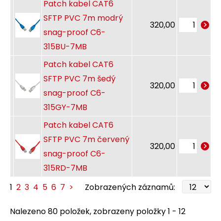
Patch kabel CAT6
SFTP PVC 7m modrý
320,00
snag-proof C6-
315BU-7MB
Patch kabel CAT6
SFTP PVC 7m šedý
320,00
snag-proof C6-
315GY-7MB
Patch kabel CAT6
SFTP PVC 7m červený
320,00
snag-proof C6-
315RD-7MB
1
2
3
4
5
6
7
>
Zobrazených záznamů:
Nalezeno 80 položek, zobrazeny položky 1 - 12