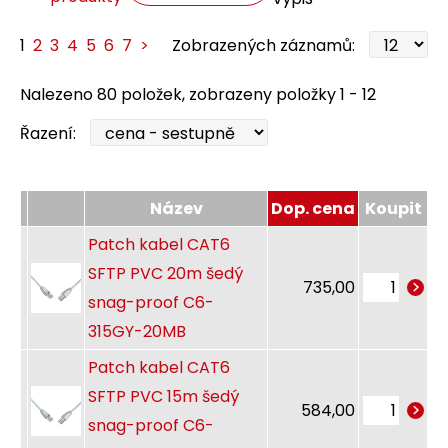
1
2
3
4
5
6
7
>
Zobrazených záznamů:
Nalezeno 80 položek, zobrazeny položky 1 - 12
Řazení:
Název
Dop. cena
Koupit
Patch kabel CAT6
SFTP PVC 20m šedý
735,00
snag-proof C6-
315GY-20MB
Patch kabel CAT6
SFTP PVC 15m šedý
584,00
snag-proof C6-