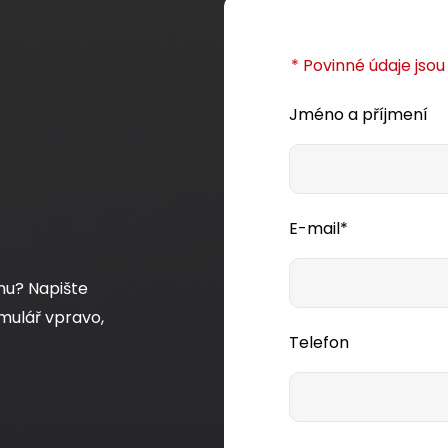
* Povinné údaje jso
Jméno a příjmení
E-mail*
mu? Napište
mulář vpravo,
Telefon