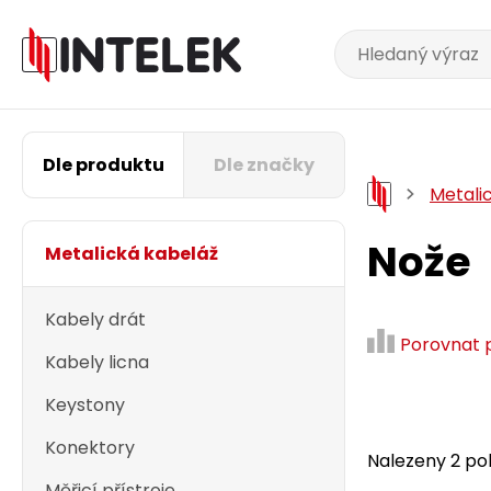
Dle produktu
Dle značky
Metali
Nože
Metalická kabeláž
Kabely drát
Porovnat 
Kabely licna
Keystony
Konektory
Nalezeny 2 pol
Měřicí přístroje