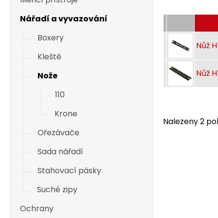
Nářadí a vyvazování
Boxery
Nůž H
Kleště
Nůž H
Nože
110
Krone
Nalezeny 2 pol
Ořezávače
Sada nářadí
Stahovací pásky
Suché zipy
Ochrany