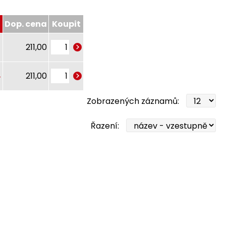
Dop. cena
Koupit
211,00
4
211,00
Zobrazených záznamů:
Řazení: