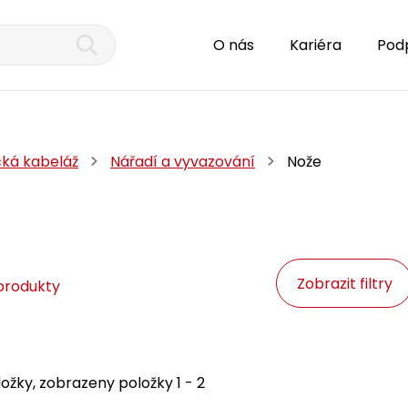
O nás
Kariéra
Pod
cká kabeláž
Nářadí a vyvazování
Nože
Zobrazit filtry
produkty
ožky, zobrazeny položky 1 - 2