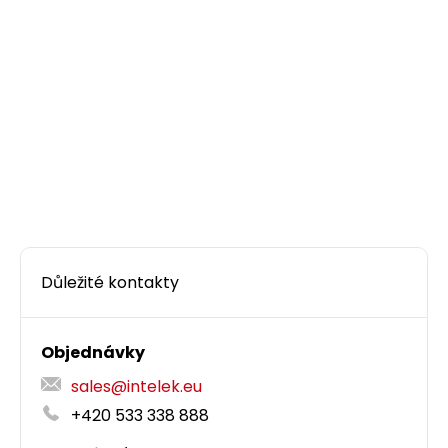
Univerzální EASY konektor RJ45 CAT6 UTP
8p8c na drát i licnu SXRJ45-6-UTP-EASY
Kvalitní univerzální nestíněný pass-through
konektor RJ45 8p8c kategorie 6 pro vodič typu
drát i licna.
12,60 CZK
Důležité kontakty
ks
Objednávky
sales@intelek.eu
+420 533 338 888
Dodání:
ihned