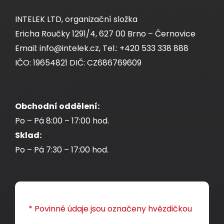
Instalační kabel Solarix CAT5E UTP LSOH D
-
ca
INTELEK LTD, organizační složka
s1,d2,a1 350 MHz 1000m/cívka SXKD-5E-UTP-
Ericha Roučky 1291/4, 627 00 Brno – Černovice
LSOH
Email: info@intelek.cz, Tel.: +420 533 338 888
IČO: 19654821 DIČ: CZ686769609
Kvalitní nestíněný kabel CAT5E s testovanou
šířkou pásma 350 MHz, LSOH pláštěm a třídou
reakce na oheň D
-s1,d2,a1, 1000 m cívka,
ca
Obchodní oddělení:
Component Level certifikace.
Po – Pá 8:00 – 17:00 hod.
Sklad:
11 300,00 CZK
Po – Pá 7:30 – 17:00 hod.
cív1000m
* Povinné údaje jsou označeny hvězdičkou
Dodání:
ihned