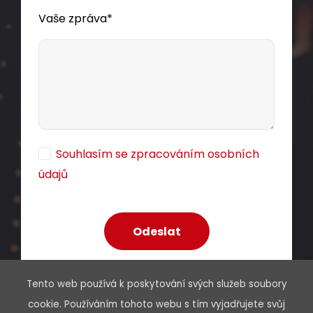
Instalační kabel Solarix CAT5E UTP LSOH D
-
Vaše zpráva*
ca
s1,d2,a1 350 MHz 100m/box SXKD-5E-UTP-
LSOH
Kvalitní nestíněný kabel CAT5E s testovanou
šířkou pásma 350 MHz, LSOH pláštěm a třídou
reakce na oheň D
-s1,d2,a1, 100 m box,
ca
Souhlasím se zpracováním osobních
Component Level certifikace.
údajů
1 240,00 CZK
box100m
Tento web používá k poskytování svých služeb soubory
Dodání:
ihned
cookie. Používáním tohoto webu s tím vyjadřujete svůj