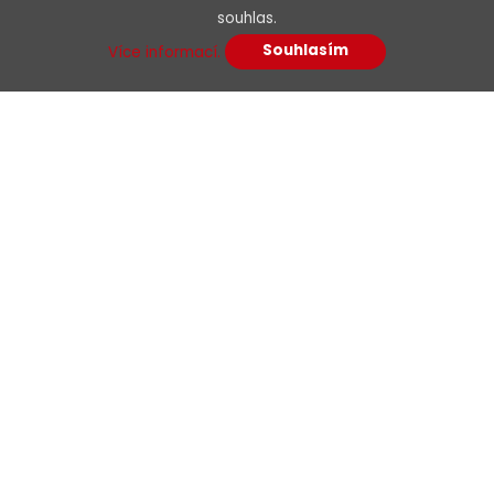
souhlas.
Detail produktu
Souhlasím
Více informací.
Menu
O nás
Kariéra
Podpora
Kontakty
E-shop
Dokumenty
Obchodní podmínky
Podmínky dodavatelé