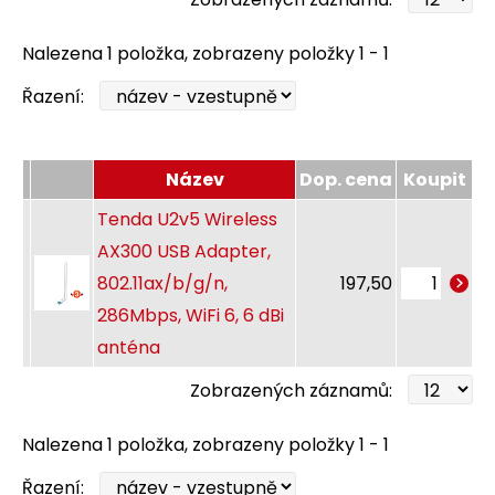
Nalezena 1 položka, zobrazeny položky 1 - 1
Řazení:
Název
Dop. cena
Koupit
Tenda U2v5 Wireless
AX300 USB Adapter,
802.11ax/b/g/n,
197,50
286Mbps, WiFi 6, 6 dBi
anténa
Zobrazených záznamů:
Nalezena 1 položka, zobrazeny položky 1 - 1
Řazení: