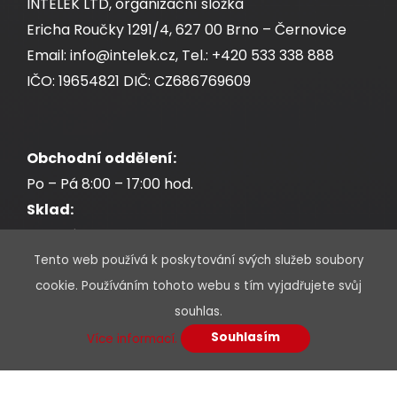
INTELEK LTD, organizační složka
Ericha Roučky 1291/4, 627 00 Brno – Černovice
Email: info@intelek.cz, Tel.: +420 533 338 888
IČO: 19654821 DIČ: CZ686769609
Obchodní oddělení:
Po – Pá 8:00 – 17:00 hod.
Sklad:
Po – Pá 7:30 – 17:00 hod.
Tento web používá k poskytování svých služeb soubory
cookie. Používáním tohoto webu s tím vyjadřujete svůj
souhlas.
Souhlasím
* Povinné údaje jsou označeny hvězdičkou
Více informací.
Jméno a příjmení