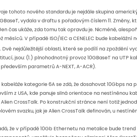
voje tohoto nového standardu je nejdále skupina americký
GBaseT, vydala v draftu s pořadovým číslem 11. Změny, kt
 Jen čas ukáže, zda tomu tak opravdu je. Nicméně, alesp
ež měsíců. V případě ISO/IEC a CENELEC bude kabelážní no
. Dvě nejdůležitější oblasti, které se podílí na zpoždění 
itucí, jsou: (1.) plnohodnotný provoz 10GBaseT na UTP ka
j. především parametrů A-NEXT, A-ACR).
 kabeláže kategorie 6A se zdá, že dosahovat 10Gbps na 
ším z USA, kde panuje silná orientace na nestíněnou kabe
 Alien CrossTalk. Po konstrukční stránce není totiž jedn
lovém svazku, jak je Alien CrossTalk definován, u nestí
adá, že v případě 10Gb Ethernetu na metalice bude trend 