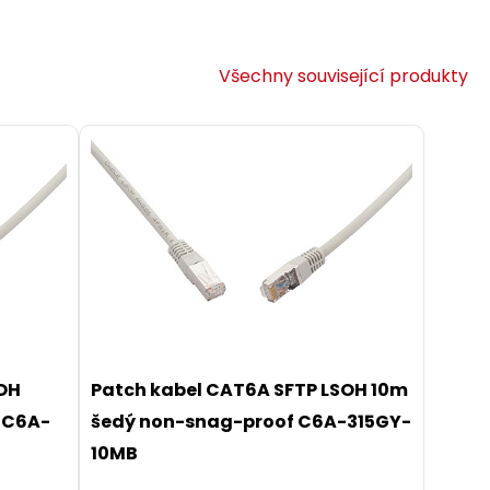
Všechny související produkty
SOH
Patch kabel CAT6A SFTP LSOH 10m
 C6A-
šedý non-snag-proof C6A-315GY-
10MB