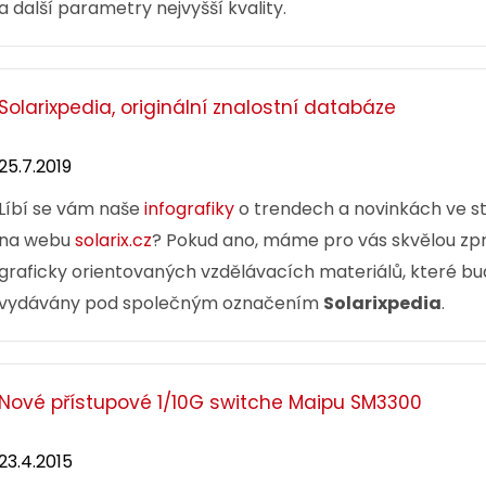
tní dvakrát stíněný
Vysoce kvalitní dvakrát stíně
a další parametry nejvyšší kvality.
ategorie 6A, 1 m, šedý,
patch kabel kategorie 6A, 2 m
LSOH plášť.
Solarixpedia, originální znalostní databáze
114,00 CZK
148
25.7.2019
Líbí se vám naše
infografiky
o trendech a novinkách ve st
ks
na webu
solarix.cz
? Pokud ano, máme pro vás skvělou zprá
graficky orientovaných vzdělávacích materiálů, které bud
vydávány pod společným označením
Solarixpedia
.
Dodání:
ihned
Dodání:
ihned
Nové přístupové 1/10G switche Maipu SM3300
etail produktu
Detail produktu
23.4.2015