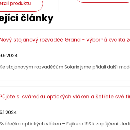
etail produktu
ející články
Nový stojanový rozvaděč Grand - výborná kvalita 
9.9.2024
Ke stojanovým rozvaděčům Solarix jsme přidali další mo
Půjčte si svářečku optických vláken a šetřete své f
l CAT6A SFTP LSOH 1m
Patch kabel CAT6A SFTP L
nag-proof C6A-315GY-
šedý non-snag-proof C6A
5.1.2024
2MB
Svářečka optických vláken – Fujikura 19S k zapůjčení. Je