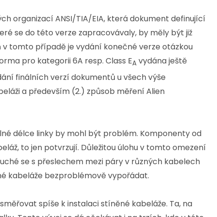
ch organizací ANSI/TIA/EIA, která dokument definující
eré se do této verze zapracovávaly, by měly být již
oň v tomto případě je vydání konečné verze otázkou
rma pro kategorii 6A resp. Class E
vydána ještě
A
vydání finálních verzí dokumentů u všech výše
beláži a především (2.) způsob měření Alien
plné délce linky by mohl být problém. Komponenty od
láž, to jen potvrzují. Důležitou úlohu v tomto omezení
oduché se s přeslechem mezi páry v různých kabelech
něné kabeláže bezproblémově vypořádat.
směřovat spíše k instalaci stíněné kabeláže. Ta, na