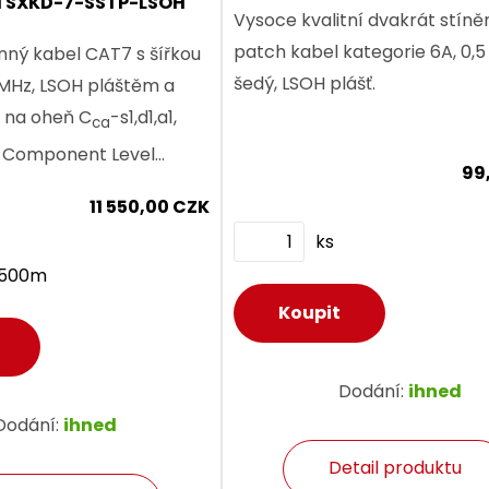
 SXKD-7-SSTP-LSOH
Vysoce kvalitní dvakrát stíně
patch kabel kategorie 6A, 0,5
ný kabel CAT7 s šířkou
šedý, LSOH plášť.
MHz, LSOH pláštěm a
í na oheň C
-s1,d1,a1,
ca
, Component Level
99
11 550,00 CZK
ks
v500m
Dodání:
ihned
Dodání:
ihned
Detail produktu