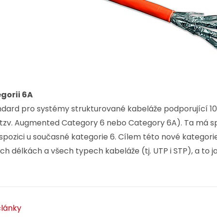
gorii 6A
ndard pro systémy strukturované kabeláže podporující 
(tzv. Augmented Category 6 nebo Category 6A). Ta má sp
dispozici u současné kategorie 6. Cílem této nové kategor
h délkách a všech typech kabeláže (tj. UTP i STP), a to ja
články