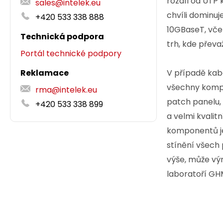
rozdíl od UTP 
sales@intelek.eu
chvíli dominuj
+420 533 338 888
10GBaseT, včet
Technická podpora
trh, kde přev
Portál technické podpory
Reklamace
V případě kab
všechny kompo
rma@intelek.eu
patch panelu,
+420 533 338 899
a velmi kvali
komponentů je 
stínění všech 
výše, může vý
laboratoří GHM