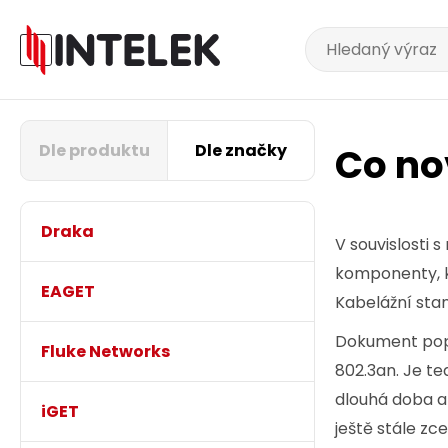
Dle produktu
Dle značky
Co no
Draka
V souvislosti 
komponenty, k
EAGET
Kabelážní sta
Dokument popi
Fluke Networks
802.3an. Je te
dlouhá doba a 
iGET
ještě stále zc