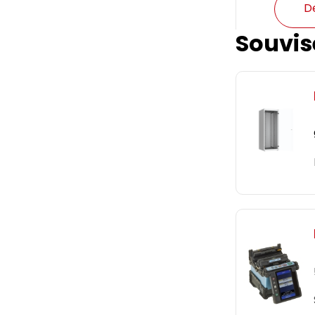
D
Souvis
Patch kabe
šedý non-s
1MB