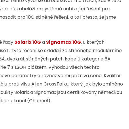
u. Tento vývoj se dá očekávat i na trzích, kde v této
 výrobců kabelážích systémů nabízející řešení pro
sadit pro 10G stíněné řešení, a to i přesto, že jsme
vé řady
Solarix 10G
a
Signamax 10G
, u kterých
T. Tyto řešení se skládají ze stíněného modulárního
6A, dvakrát stíněných patch kabelů kategorie 6A
orie 7 s LSOH pláštěm. Výhodou všech těchto
onové parametry a rovněž velmi příznivá cena. Kvalitní
 proti vlivu Alien CrossTalku, který, jak bylo zmíněno
odukty Solarix a Signamax jsou certifikovány německou
ak pro kanál (Channel).