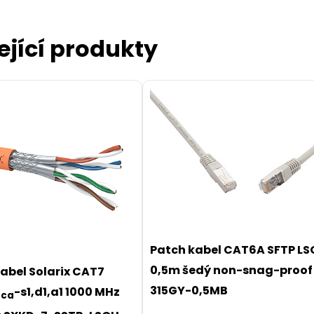
ející produkty
Patch kabel CAT6A SFTP L
0,5m šedý non-snag-proof
kabel Solarix CAT7
315GY-0,5MB
C
-s1,d1,a1 1000 MHz
ca