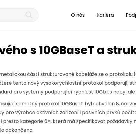
O nás
Kariéra
Pod
vého s 10GBaseT a stru
s metalickou částí strukturované kabeláže se o protokolu 
teré tento nový vysokorychlostní protokol podporují, str
ndard pro systémy podporující rychlost 10Gbps nebyl ale 
sující samotný protokol 10GBaseT byl schválen 8. červn
dy pro výrobce aktivních zařízení i pasivních prvků poč
i přesto kategorie 6A, která má specifikovat požadavky 
ela dokončena.