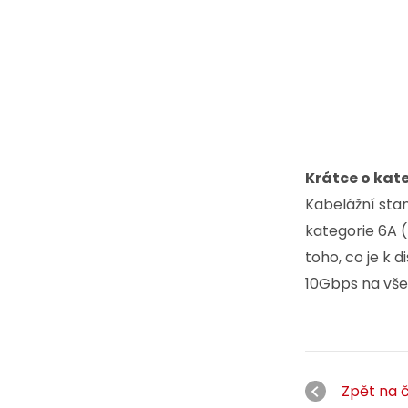
Krátce o kate
Kabelážní sta
kategorie 6A 
toho, co je k 
10Gbps na všec
Zpět na 