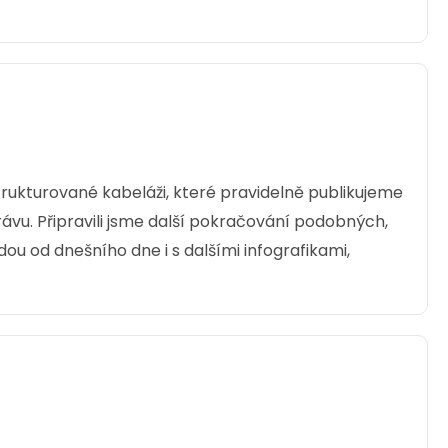
ný
Vysoce kvalitní dvakrát stíněný
, šedý,
patch kabel kategorie 6A, 3 m, šedý,
LSOH plášť.
,00 CZK
187,00 CZK
rukturované kabeláži, které pravidelně publikujeme
ks
vu. Připravili jsme další pokračování podobných,
ou od dnešního dne i s dalšími infografikami,
Dodání:
ihned
Detail produktu