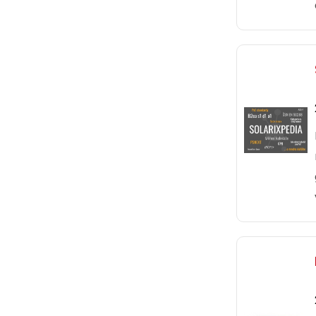
Vysoce kvali
patch kabel k
LSOH plášť.
ks
D