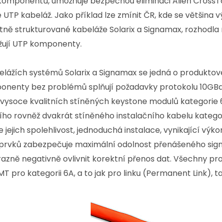
komponentů, umožňuje bezpečnou eliminaci Alien CrossTalk
e UTP kabeláž. Jako příklad lze zmínit ČR, kde se většina
ně strukturované kabeláže Solarix a Signamax, rozhodla na
ažují UTP komponenty.
elážích systémů Solarix a Signamax se jedná o produkto
nenty bez problémů splňují požadavky protokolu 10GBase
 vysoce kvalitních stíněných keystone modulů kategorie 
tního rovněž dvakrát stíněného instalačního kabelu kateg
jejich spolehlivost, jednoduchá instalace, vynikající výk
prvků zabezpečuje maximální odolnost přenášeného signálu
razně negativně ovlivnit korektní přenos dat. Všechny pr
T pro kategorii 6A, a to jak pro linku (Permanent Link), t