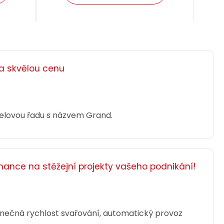
za skvělou cenu
delovou řadu s názvem Grand.
inance na stěžejní projekty vašeho podnikání!
SOH 2m
Patch kabel CAT6A SFTP LSOH 3m
-315GY-
šedý non-snag-proof C6A-315GY-
3MB
dinečná rychlost svařování, automatický provoz