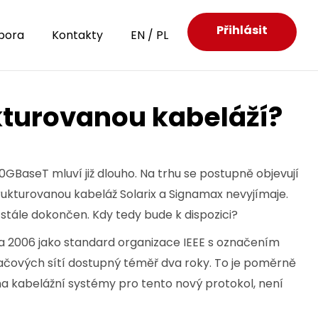
Přihlásit
pora
Kontakty
EN
/
PL
kturovanou kabeláží?
10GBaseT mluví již dlouho. Na trhu se postupně objevují
ukturovanou kabeláž Solarix a Signamax nevyjímaje.
stále dokončen. Kdy tedy bude k dispozici?
a 2006 jako standard organizace IEEE s označením
ítačových sítí dostupný téměř dva roky. To je poměrně
na kabelážní systémy pro tento nový protokol, není