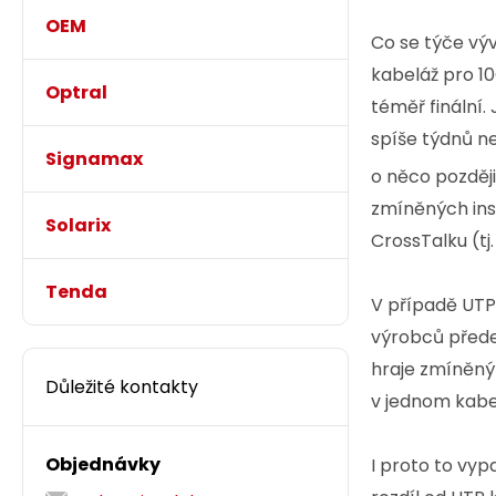
OEM
Co se týče vý
kabeláž pro 10
Optral
téměř finální.
spíše týdnů n
Signamax
o něco později
zmíněných inst
Solarix
CrossTalku (t
Tenda
V případě UTP
výrobců předev
hraje zmíněný
Důležité kontakty
v jednom kabe
Objednávky
I proto to vyp