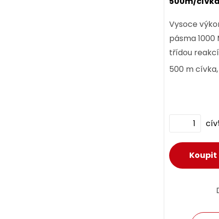
500m/cívka
Vysoce výkon
pásma 1000 
třídou reakc
500 m cívka
certifikace.
cí