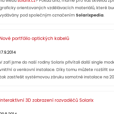
na webu
solarix.cz
? Pokud ano, máme pro vás skvělou zprá
graficky orientovaných vzdělávacích materiálů, které bud
vydávány pod společným označením
Solarixpedia
.
Nové portfólio optických kabelů
17.9.2014
V zaří jsme do naší rodiny Solarix přivítali další single m
vnitřní a venkovní instalace. Díky tomu můžete rozšířit s
tak zastřešit systémovou záruku samotné instalace na 20 
Interaktivní 3D zobrazení rozvaděčů Solarix