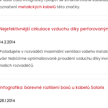
označení
metalických kabelů
této značky.
Nejefektivnější cirkulace vzduchu díky perforovaný
14.2.2014
Požadujete v rozvaděči maximální ventilaci vašeho instal
vás! Nabízíme optimalizované proudění vzduchu díky ino
našich rozvaděčů.
Infografika: barevné rozlišení boxů u kabelů Solarix
28.1.2014