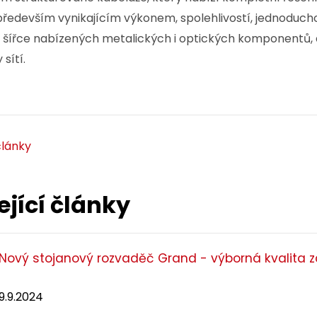
především vynikajícím výkonem, spolehlivostí, jednoduch
 šířce nabízených metalických i optických komponentů, a
 sítí.
články
ející články
Nový stojanový rozvaděč Grand - výborná kvalita 
9.9.2024