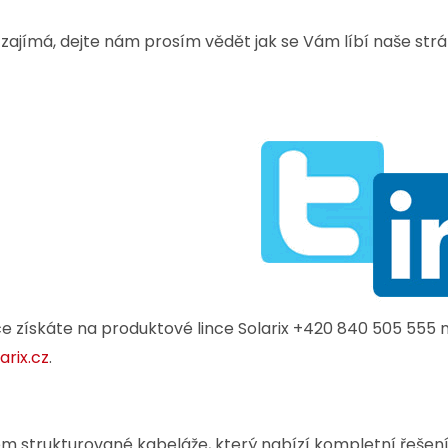
 zajímá, dejte nám prosím vědět jak se Vám líbí naše str
ce získáte na produktové lince Solarix +420 840 505 55
arix.cz
.
tém strukturované kabeláže, který nabízí kompletní řešen