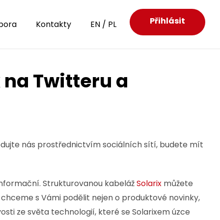
Přihlásit
pora
Kontakty
EN
/
PL
x na Twitteru a
edujte nás prostřednictvím sociálních sítí, budete mít
 informační. Strukturovanou kabeláž
Solarix
můžete
e chceme s Vámi podělit nejen o produktové novinky,
osti ze světa technologií, které se Solarixem úzce