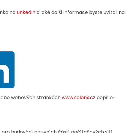
ánka na
LinkedIn
a jaké další informace byste uvítali na
5 nebo webových stránkách
www.solarix.cz
popř. e-
í pro budování pasivních částí počítačových sítí.