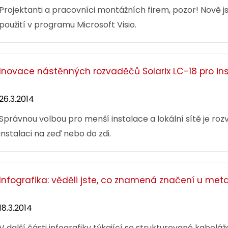
Projektanti a pracovníci montážních firem, pozor! Nově js
použití v programu Microsoft Visio.
Inovace nástěnných rozvaděčů Solarix LC-18 pro inst
26.3.2014
Správnou volbou pro menší instalace a lokální sítě je ro
instalaci na zeď nebo do zdi.
Infografika: věděli jste, co znamená značení u meta
18.3.2014
V další části infografiky týkající se strukturované kabelá