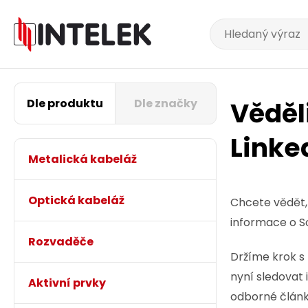
Dle produktu
Dle značky
Věděli
Linke
Metalická kabeláž
Optická kabeláž
Chcete vědět, 
informace o So
Rozvaděče
Držíme krok s 
nyní sledovat 
Aktivní prvky
odborné články