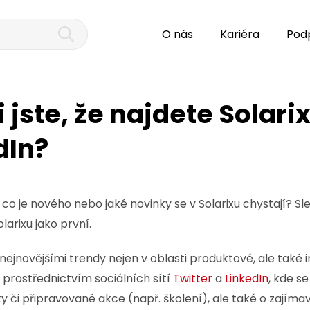
O nás
Kariéra
Pod
 jste, že najdete Solari
dIn?
co je nového nebo jaké novinky se v Solarixu chystají? Sl
larixu jako první
.
nejnovějšími trendy nejen v oblasti produktové, ale také
i prostřednictvím sociálních sítí
Twitter
a
LinkedIn
, kde s
 či připravované akce (např. školení), ale také o zajímav