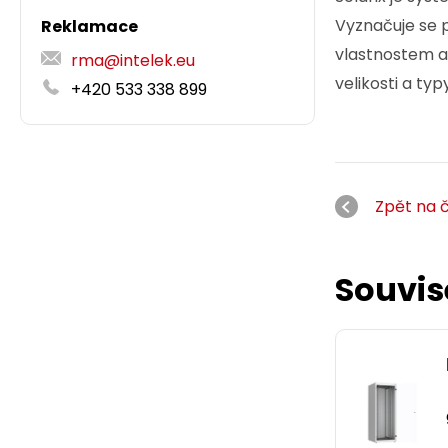
Vyznačuje se 
Reklamace
vlastnostem a
rma@intelek.eu
velikosti a typy
+420 533 338 899
Zpět na 
Souvis