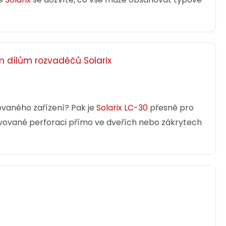
m dílům rozvaděčů Solarix
ovaného zařízení? Pak je
Solarix LC-30
přesně pro
vované perforaci přímo ve dveřích nebo zákrytech