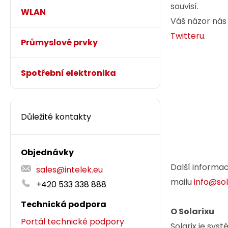
souvisí.
WLAN
Váš názor nás
Twitteru
.
Průmyslové prvky
Spotřební elektronika
Důležité kontakty
Objednávky
Další informa
sales@intelek.eu
mailu
info@sol
+420 533 338 888
Technická podpora
O Solarixu
Portál technické podpory
Solarix je sys