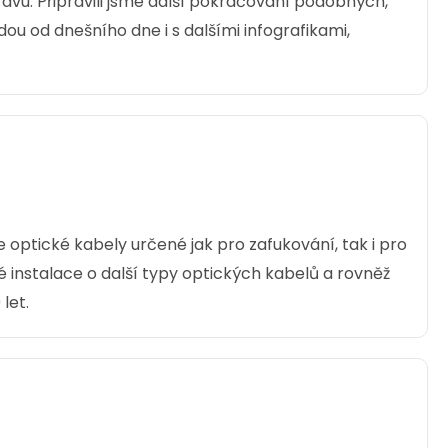
vu. Připravili jsme další pokračování podobných,
ou od dnešního dne i s dalšími infografikami,
ode optické kabely určené jak pro zafukování, tak i pro
vé instalace o další typy optických kabelů a rovněž
let.