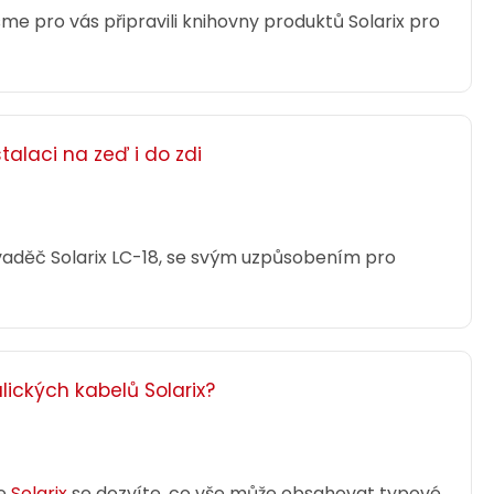
me pro vás připravili knihovny produktů Solarix pro
alaci na zeď i do zdi
zvaděč Solarix LC-18, se svým uzpůsobením pro
lických kabelů Solarix?
že
Solarix
se dozvíte, co vše může obsahovat typové